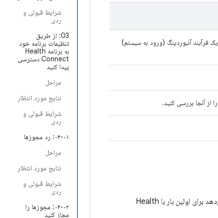
شرایط قبولی و
ردی
03: از طریق
یک فرآیند آنبوردینگ (ورود به سیستم)
تنظیمات برنامه خود
به برنامه Health
Connect دسترسی
پیدا کنید
مراحل
نتایج مورد انتظار
شرایط قبولی و
ردی
۰۴-۰۱: رد مجوزها
مراحل
نتایج مورد انتظار
شرایط قبولی و
ردی
یا صفحات مشابه که به کاربران امکان می‌دهد برای اولین بار با Health
۰۴-۰۲: مجوزها را
مجاز کنید