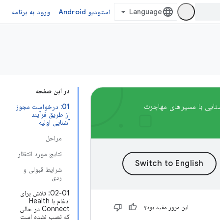
استودیو Android
ورود به برنامه
در این صفحه
پشتیبانی خواهند شد. برای آشنایی با مسیرهای مهاجرت
01: درخواست مجوز
از طریق فرآیند
آشنایی اولیه
مراحل
نتایج مورد انتظار
شرایط قبولی و
ردی
02-01: تلاش برای
ادغام با Health
این مرور مفید بود؟
Connect در حالی
که نصب نشده است