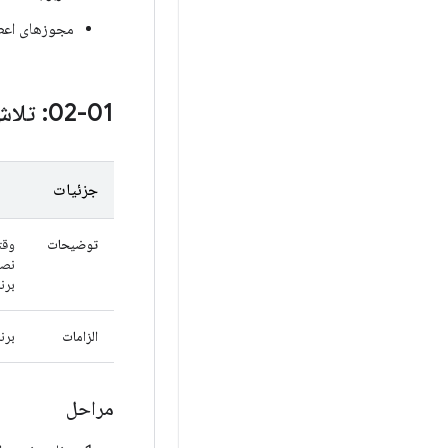
مجوزهای اعطا شده به درس
02-01: تلاش برای ادغام با Health Connect در حالی که نصب نشده است
جزئیات
توضیحات
برنامه باید
الزامات
برنامه ealth Connect
مراحل