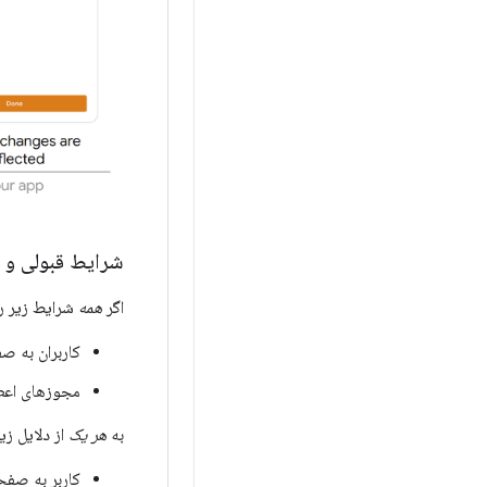
شرایط قبولی و 
اگر
همه
شرایط زیر را
کاربران به ص
مجوزهای اعطا شده به د
به
هر یک
از دلایل زی
کاربر به صفح