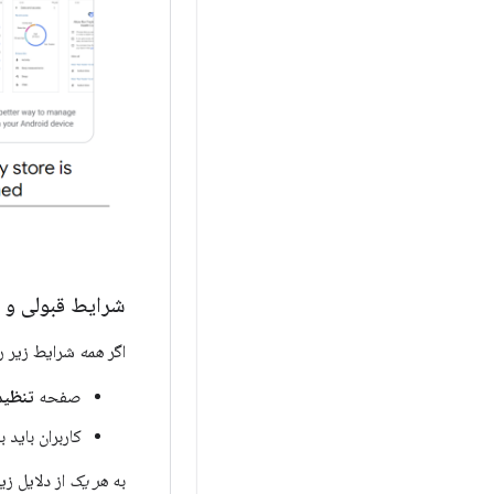
شرایط قبولی و 
اگر
همه
شرایط زیر را
صفحه
تنظیم
کاربران باید به صفحه Health Connect در فر
به
هر یک
از دلایل زی