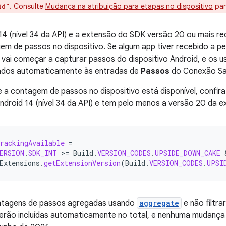
. Consulte
Mudança na atribuição para etapas no dispositivo
par
id"
4 (nível 34 da API) e a extensão do SDK versão 20 ou mais r
m de passos no dispositivo. Se algum app tiver recebido a 
ai começar a capturar passos do dispositivo Android, e os u
ados automaticamente às entradas de
Passos
do Conexão Sa
se a contagem de passos no dispositivo está disponível, confira
droid 14 (nível 34 da API) e tem pelo menos a versão 20 da 
rackingAvailable
=
ERSION
.
SDK_INT
>
=
Build
.
VERSION_CODES
.
UPSIDE_DOWN_CAKE
Extensions
.
getExtensionVersion
(
Build
.
VERSION_CODES
.
UPSI
ontagens de passos agregadas usando
aggregate
e não filtra
serão incluídas automaticamente no total, e nenhuma mudança