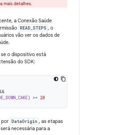
a mais detalhes.
ecente, a Conexão Saúde
permissão
READ_STEPS
, o
suários vão ver os dados de
úde.
 se o dispositivo está
extensão do SDK:
DE_DOWN_CAKE
)
>
=
20
r por
DataOrigin
, as etapas
 será necessária para a