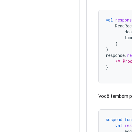
val
respons
ReadRec
Hea
tim
)
)
response
.
re
/* Proc
}
Você também po
suspend
fun
val
res
Agg