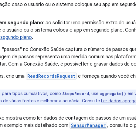
ação caso o usuário ou o sistema coloque seu app em segun
 em segundo plano
: ao solicitar uma permissão extra do usuá
e o usuário ou o sistema coloca o app em segundo plano. Conf
m segundo plano
.
s "passos" no Conexão Saúde captura o número de passos que
ntagem de passos representa uma medida comum nas platafor
tar. Com a Conexão Saúde, é possível ler e gravar dados de 
os, crie uma
ReadRecordsRequest
e forneça quando você c
:
para tipos cumulativos, como
, use
em 
StepsRecord
aggregate()
 de várias fontes e melhorar a acurácia. Consulte
Ler dados agreg
xo mostra como ler dados de contagem de passos de um usu
um exemplo mais detalhado com
SensorManager
, consulte o