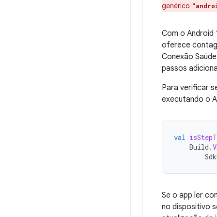
genérico
"andro
Com o Android 1
oferece contage
Conexão Saúde v
passos adicion
Para verificar 
executando o An
val
isStepT
Build
.
V
Sdk
Se o app ler c
no dispositivo 