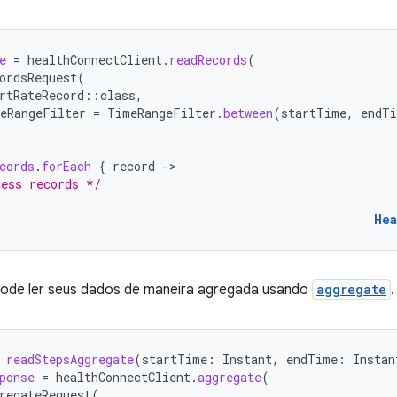
e
=
healthConnectClient
.
readRecords
(
ordsRequest
(
rtRateRecord
::
class
,
eRangeFilter
=
TimeRangeFilter
.
between
(
startTime
,
endT
cords
.
forEach
{
record
-
ess records */
Hea
de ler seus dados de maneira agregada usando
aggregate
.
readStepsAggregate
(
startTime
:
Instant
,
endTime
:
Instan
ponse
=
healthConnectClient
.
aggregate
(
regateRequest
(