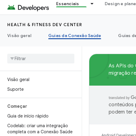
Essenciais
Design e plan
HEALTH & FITNESS DEV CENTER
Visão geral
Guias da Conexão Saúde
Guias d
As APIs do 
migração r
Visão geral
Suporte
conteúdos p
Começar
podem ter e
Guia de início rápido
Codelab: criar uma integração
completa com a Conexão Saúde
Android Developer