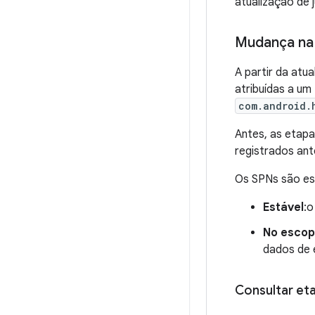
atualização de 
Mudança na 
A partir da atu
atribuídas a um
com.android.
Antes, as etap
registrados an
Os SPNs são esp
Estável
:o
No escop
dados de 
Consultar et