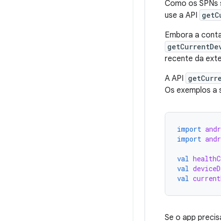
Como os SPNs s
use a API
getC
Embora a contag
getCurrentDe
recente da ext
A API
getCurr
Os exemplos a 
import
andr
import
andr
val
healthC
val
deviceD
val
current
Se o app precis