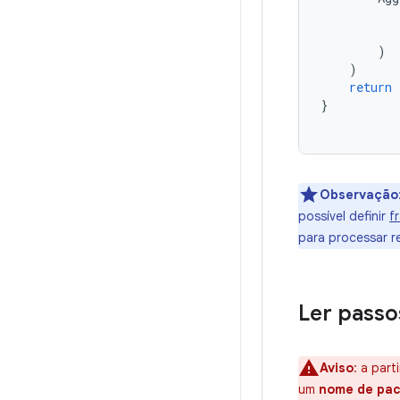
)
)
return
}
Observação
possível definir
f
para processar r
Ler passo
Aviso
:
a part
um
nome de paco