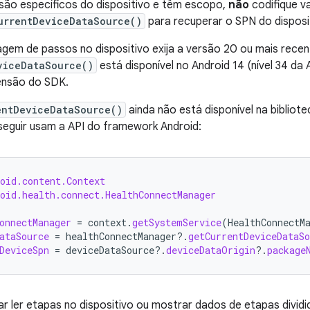
ão específicos do dispositivo e têm escopo,
não
codifique v
urrentDeviceDataSource()
para recuperar o SPN do disposit
em de passos no dispositivo exija a versão 20 ou mais recen
viceDataSource()
está disponível no Android 14 (nível 34 da
ensão do SDK.
entDeviceDataSource()
ainda não está disponível na biblio
seguir usam a API do framework Android:
oid.content.Context
oid.health.connect.HealthConnectManager
onnectManager
=
context
.
getSystemService
(
HealthConnectM
ataSource
=
healthConnectManager
?.
getCurrentDeviceDataSo
DeviceSpn
=
deviceDataSource
?.
deviceDataOrigin
?.
package
ar ler etapas no dispositivo ou mostrar dados de etapas dividi