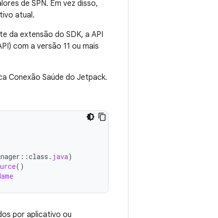
alores de SPN. Em vez disso,
ivo atual.
te da extensão do SDK, a API
 API) com a versão 11 ou mais
teca Conexão Saúde do Jetpack.
anager
::
class
.
java
)
urce
()
Name
dos por aplicativo ou