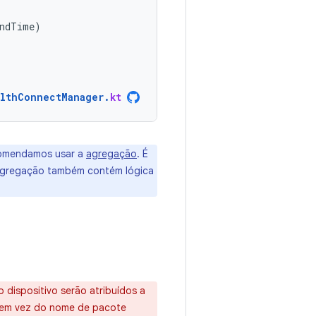
ndTime
)
lthConnectManager
.
kt
ecomendamos usar a
agregação
. É
agregação também contém lógica
dispositivo serão atribuídos a
o em vez do nome de pacote