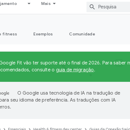
ejamento
Mais
e fitness
Exemplos
Comunidade
Google Fit vão ter suporte até o final de 2026. Para saber
ecomendados, consulte o
guia de migração
.
O Google usa tecnologia de IA na tradução de
ara seu idioma de preferência. As traduções com IA
rros.
s
Essenciais
Health & fitness dev center
Guias da Conexão Saú