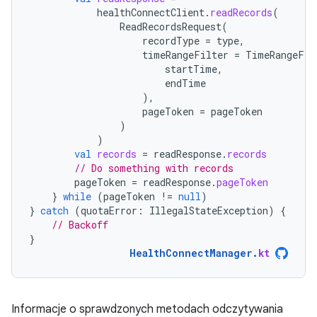
healthConnectClient
.
readRecords
(
ReadRecordsRequest
(
recordType
=
type
,
timeRangeFilter
=
TimeRangeFil
startTime
,
endTime
),
pageToken
=
pageToken
)
)
val
records
=
readResponse
.
records
// Do something with records
pageToken
=
readResponse
.
pageToken
}
while
(
pageToken
!=
null
)
}
catch
(
quotaError
:
IllegalStateException
)
{
// Backoff
}
HealthConnectManager
.
kt
Informacje o sprawdzonych metodach odczytywania