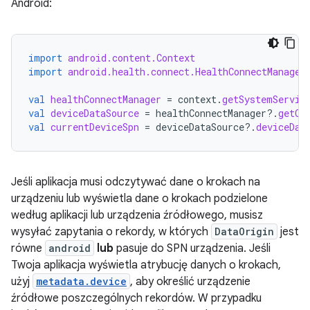
Android:
import
android.content.Context
import
android.health.connect.HealthConnectManager
val
healthConnectManager
=
context
.
getSystemServic
val
deviceDataSource
=
healthConnectManager
?.
getCu
val
currentDeviceSpn
=
deviceDataSource
?.
deviceDat
Jeśli aplikacja musi odczytywać dane o krokach na
urządzeniu lub wyświetla dane o krokach podzielone
według aplikacji lub urządzenia źródłowego, musisz
wysyłać zapytania o rekordy, w których
DataOrigin
jest
równe
android
lub
pasuje do SPN urządzenia. Jeśli
Twoja aplikacja wyświetla atrybucję danych o krokach,
użyj
metadata.device
, aby określić urządzenie
źródłowe poszczególnych rekordów. W przypadku