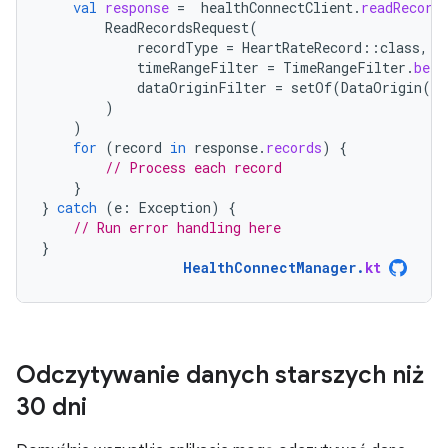
val
response
=
healthConnectClient
.
readRecord
ReadRecordsRequest
(
recordType
=
HeartRateRecord
::
class
,
timeRangeFilter
=
TimeRangeFilter
.
betw
dataOriginFilter
=
setOf
(
DataOrigin
(
"c
)
)
for
(
record
in
response
.
records
)
{
// Process each record
}
}
catch
(
e
:
Exception
)
{
// Run error handling here
}
HealthConnectManager
.
kt
Odczytywanie danych starszych niż
30 dni