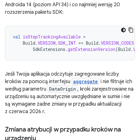
Androida 14 (poziom API 34) i co najmniej wersję 20
rozszerzenia pakietu SDK:
val
isStepTrackingAvailable
=
Build
.
VERSION
.
SDK_INT
>
=
Build
.
VERSION_CODES
.
U
SdkExtensions
.
getExtensionVersion
(
Build
.
VE
Jeśli Twoja aplikacja odczytuje zagregowane liczby
kroków za pomocą interfejsu
aggregate
i nie filtruje ich
według parametru
DataOrigin
, kroki zarejestrowane na
urządzeniu są automatycznie uwzględniane w sumie i nie
są wymagane żadne zmiany w przypadku aktualizacji
z czerwca 2026 r.
Zmiana atrybucji w przypadku kroków na
urządzeniu