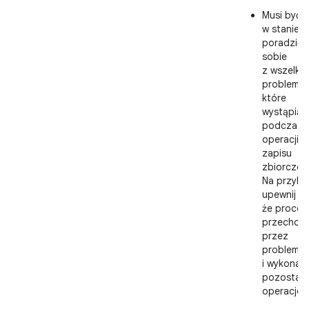
Musi być
w stanie
poradzić
sobie
z wszelkim
problemam
które
wystąpią
podczas
operacji
zapisu
zbiorczeg
Na przykł
upewnij si
że proces
przechodz
przez
problem,
i wykonaj
pozostałe
operacje.