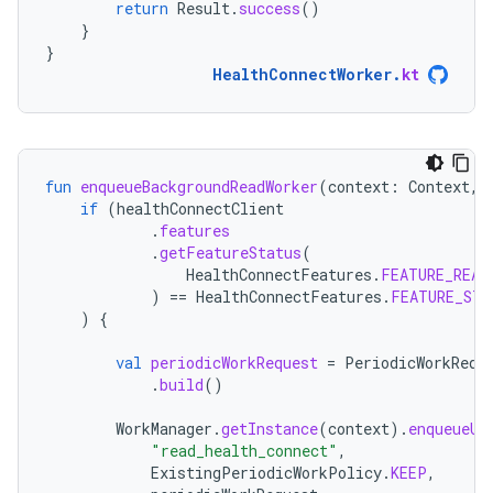
return
Result
.
success
()
}
}
HealthConnectWorker
.
kt
fun
enqueueBackgroundReadWorker
(
context
:
Context
,
if
(
healthConnectClient
.
features
.
getFeatureStatus
(
HealthConnectFeatures
.
FEATURE_READ
)
==
HealthConnectFeatures
.
FEATURE_STA
)
{
val
periodicWorkRequest
=
PeriodicWorkRequ
.
build
()
WorkManager
.
getInstance
(
context
).
enqueueUn
"read_health_connect"
,
ExistingPeriodicWorkPolicy
.
KEEP
,