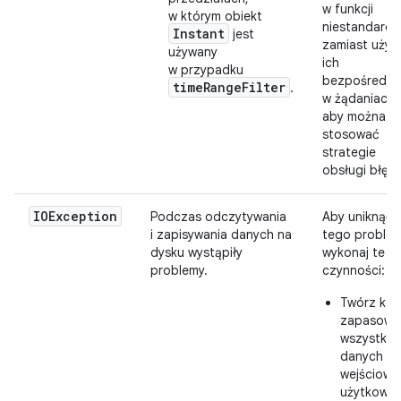
w funkcji
w którym obiekt
niestandardo
Instant
jest
zamiast uży
używany
ich
w przypadku
bezpośredni
timeRangeFilter
.
w żądaniach,
aby można b
stosować
strategie
obsługi błęd
IOException
Podczas odczytywania
Aby uniknąć
i zapisywania danych na
tego problem
dysku wystąpiły
wykonaj te
problemy.
czynności:
Twórz kop
zapasowe
wszystkic
danych
wejściowy
użytkowni