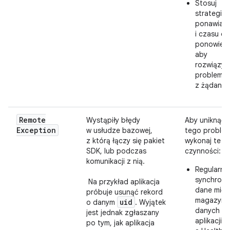
Stosuj
strategie
ponawiani
i czasu do
ponowieni
aby
rozwiązy
problemy
z żądaniam
Remote
Wystąpiły błędy
Aby uniknąć
Exception
w usłudze bazowej,
tego problem
z którą łączy się pakiet
wykonaj te
SDK, lub podczas
czynności:
komunikacji z nią.
Regularnie
synchroni
Na przykład aplikacja
dane międ
próbuje usunąć rekord
magazyn
uid
o danym
. Wyjątek
danych
jest jednak zgłaszany
aplikacji
po tym, jak aplikacja