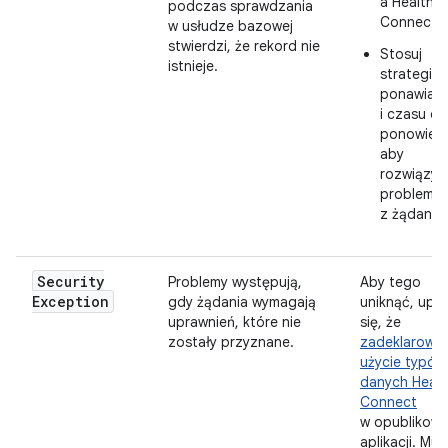
a Health
podczas sprawdzania
Connect.
w usłudze bazowej
stwierdzi, że rekord nie
Stosuj
istnieje.
strategie
ponawiani
i czasu do
ponowieni
aby
rozwiązy
problemy
z żądaniam
Security
Problemy występują,
Aby tego
Exception
gdy żądania wymagają
uniknąć, upew
uprawnień, które nie
się, że
zostały przyznane.
zadeklarowa
użycie typów
danych Healt
Connect
w opublikowa
aplikacji. Mus