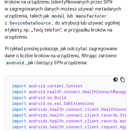
kroków na urządzeniu zidentyfikowanych przez SPN
w zagregowanych danych możesz używać metadanych
urządzenia, takich jak
model
lub
manufacturer
z
DeviceDataSource
, do atrybucji lub używać ogólnej
etykiety, np. „Twój telefon”, w przypadku kroków na
urządzeniu.
Przykład poniżej pokazuje, jak odczytać zagregowane
dane o liczbie kroków na urządzeniu, filtrując zarówno
android
, jak i bieżący SPN urządzenia:
import
android.content.Context
import
android.health.connect.HealthConnectManager
import
android.os.Build
import
android.os.ext.SdkExtensions
import
androidx.health.connect.client.HealthConnec
import
androidx.health.connect.client.records.Step
import
androidx.health.connect.client.records.meta
import
androidx.health.connect.client.request.Aggr