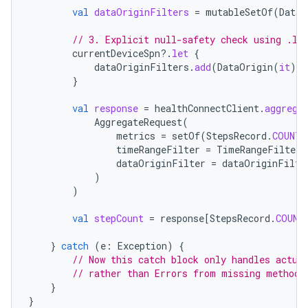
val
dataOriginFilters
=
mutableSetOf
(
DataO
// 3. Explicit null-safety check using .le
currentDeviceSpn
?.
let
{
dataOriginFilters
.
add
(
DataOrigin
(
it
))
}
val
response
=
healthConnectClient
.
aggrega
AggregateRequest
(
metrics
=
setOf
(
StepsRecord
.
COUNT_
timeRangeFilter
=
TimeRangeFilter
.
dataOriginFilter
=
dataOriginFilte
)
)
val
stepCount
=
response
[
StepsRecord
.
COUNT
}
catch
(
e
:
Exception
)
{
// Now this catch block only handles actua
// rather than Errors from missing methods
}
}