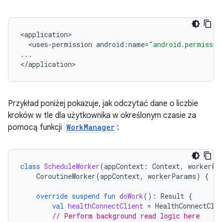
<
application
<
uses
-
permission
android
:
name
=
"android.permissio
...
<
/
application
Przykład poniżej pokazuje, jak odczytać dane o liczbie
kroków w tle dla użytkownika w określonym czasie za
pomocą funkcji
WorkManager
:
class
ScheduleWorker
(
appContext
:
Context
,
workerPa
CoroutineWorker
(
appContext
,
workerParams
)
{
override
suspend
fun
doWork
():
Result
{
val
healthConnectClient
=
HealthConnectCli
// Perform background read logic here