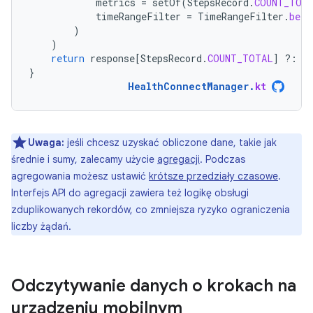
metrics
=
setOf
(
StepsRecord
.
COUNT_TOT
timeRangeFilter
=
TimeRangeFilter
.
betw
)
)
return
response
[
StepsRecord
.
COUNT_TOTAL
]
?:
0
}
HealthConnectManager
.
kt
Uwaga:
jeśli chcesz uzyskać obliczone dane, takie jak
średnie i sumy, zalecamy użycie
agregacji
. Podczas
agregowania możesz ustawić
krótsze przedziały czasowe
.
Interfejs API do agregacji zawiera też logikę obsługi
zduplikowanych rekordów, co zmniejsza ryzyko ograniczenia
liczby żądań.
Odczytywanie danych o krokach na
urządzeniu mobilnym