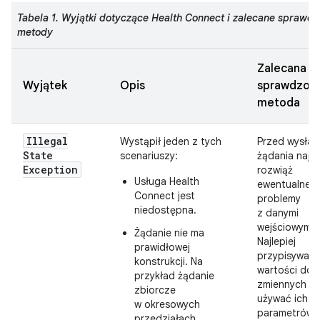
Tabela 1. Wyjątki dotyczące Health Connect i zalecane sprawd
metody
Zalecana
Wyjątek
Opis
sprawdzon
metoda
Illegal
Wystąpił jeden z tych
Przed wysłan
State
scenariuszy:
żądania najp
Exception
rozwiąż
Usługa Health
ewentualne
Connect jest
problemy
niedostępna.
z danymi
wejściowymi.
Żądanie nie ma
Najlepiej
prawidłowej
przypisywać
konstrukcji. Na
wartości do
przykład żądanie
zmiennych lu
zbiorcze
używać ich j
w okresowych
parametrów
przedziałach,