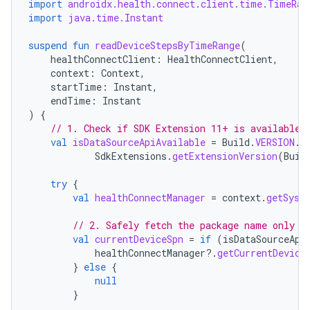
import
androidx.health.connect.client.time.TimeRan
import
java.time.Instant
suspend
fun
readDeviceStepsByTimeRange
(
healthConnectClient
:
HealthConnectClient
,
context
:
Context
,
startTime
:
Instant
,
endTime
:
Instant
)
{
// 1. Check if SDK Extension 11+ is available 
val
isDataSourceApiAvailable
=
Build
.
VERSION
.
S
SdkExtensions
.
getExtensionVersion
(
Buil
try
{
val
healthConnectManager
=
context
.
getSyst
// 2. Safely fetch the package name only i
val
currentDeviceSpn
=
if
(
isDataSourceApi
healthConnectManager
?.
getCurrentDevice
}
else
{
null
}