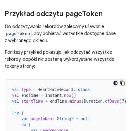
Przykład odczytu page
Token
Do odczytywania rekordów zalecamy używanie
pageToken
, aby pobierać wszystkie dostępne dane
z wybranego okresu.
Poniższy przykład pokazuje, jak odczytać wszystkie
rekordy, dopóki nie zostaną wykorzystane wszystkie
tokeny strony:
val
type
=
HeartRateRecord
::
class
val
endTime
=
Instant
.
now
()
val
startTime
=
endTime
.
minus
(
Duration
.
ofDays
(
7
))
try
{
var
pageToken
:
String?
=
null
do
{
val
readResponse
=