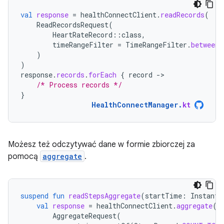
val
response
=
healthConnectClient
.
readRecords
(
ReadRecordsRequest
(
HeartRateRecord
::
class
,
timeRangeFilter
=
TimeRangeFilter
.
between
(
)
)
response
.
records
.
forEach
{
record
-
/* Process records */
}
HealthConnectManager
.
kt
Możesz też odczytywać dane w formie zbiorczej za
pomocą
aggregate
.
suspend
fun
readStepsAggregate
(
startTime
:
Instant
,
val
response
=
healthConnectClient
.
aggregate
(
AggregateRequest
(