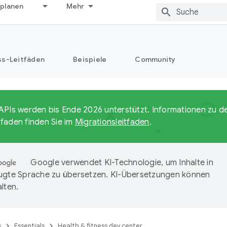
 planen
Mehr
ss-Leitfäden
Beispiele
Community
APIs werden bis Ende 2026 unterstützt. Informationen zu 
faden finden Sie im
Migrationsleitfaden
.
Google verwendet KI-Technologie, um Inhalte in
ugte Sprache zu übersetzen. KI-Übersetzungen können
lten.
s
Essentials
Health & fitness dev center