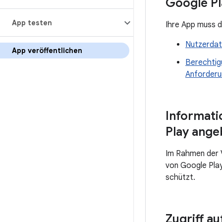
Google Pl
App testen
Ihre App muss d
Nutzerda
App veröffentlichen
Berechtigu
Anforderu
Informati
Play ang
Im Rahmen der V
von Google Play
schützt.
Zugriff a