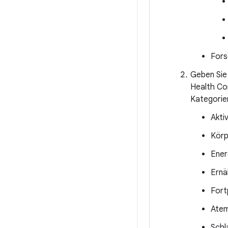
Fors
Geben Sie 
Health Co
Kategorie
Akti
Kör
Ener
Ernä
Fort
Ate
Schl