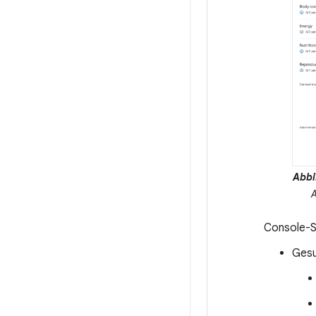
Abbi
A
Console-S
Gesu