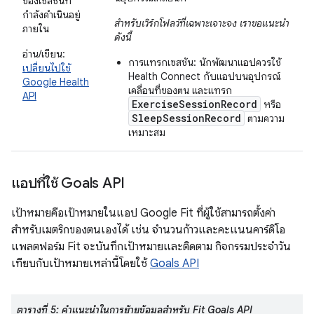
ของเซสชันที่
กำลังดำเนินอยู่
สำหรับเวิร์กโฟลว์ที่เฉพาะเจาะจง เราขอแนะนำ
ภายใน
ดังนี้
อ่าน/เขียน:
การแทรกเซสชัน: นักพัฒนาแอปควรใช้
เปลี่ยนไปใช้
Health Connect กับแอปบนอุปกรณ์
Google Health
เคลื่อนที่ของตน และแทรก
API
ExerciseSessionRecord
หรือ
SleepSessionRecord
ตามความ
เหมาะสม
แอปที่ใช้ Goals API
เป้าหมายคือเป้าหมายในแอป Google Fit ที่ผู้ใช้สามารถตั้งค่า
สำหรับเมตริกของตนเองได้ เช่น จำนวนก้าวและคะแนนคาร์ดิโอ
แพลตฟอร์ม Fit จะบันทึกเป้าหมายและติดตาม กิจกรรมประจำวัน
เทียบกับเป้าหมายเหล่านี้โดยใช้
Goals API
ตารางที่ 5: คำแนะนำในการย้ายข้อมูลสำหรับ Fit Goals API