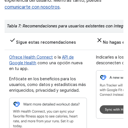
experiencia del usuario. Mientras tanto, puedes
comunicarte con nosotros
.
Tabla 7: Recomendaciones para usuarios existentes con integrac
check
close
Sigue estas recomendaciones
No hagas es
Ofrece Health Connect
o la
API de
Indicarles a los 
Google Health
como una opción nueva
desconecten de 
en tu app.
Enfócate en los beneficios para los
usuarios, como datos y estadísticas más
enriquecidos, privacidad y seguridad.