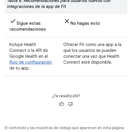
Tabla 8: Recomendaciones para usuarios nuevos con
integraciones de la app de Fit
check
close
Sigue estas
No hagas esto
recomendaciones
Incluye Health
Ofrecer Fit como una app a la
Connect o la API de
que los usuarios se pueden
Google Health en el
conectar una vez que Health
flujo de configuración
Connect esté disponible.
de tu app.
¿Te resultó útil?
El contenido y las muestras de código que aparecen en esta página