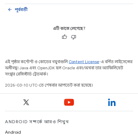
পূর্ববর্তী
arrow_back
এটি কাজে লেগেছে?
এই পৃষ্ঠার কন্টেন্ট ও কোডের নমুনাগুলি
Content License
-এ বর্ণিত লাইসেন্সের
অধীনস্থ। Java এবং OpenJDK হল Oracle এবং/অথবা তার অ্যাফিলিয়েট
সংস্থার রেজিস্টার্ড ট্রেডমার্ক।
2026-03-10 UTC-তে শেষবার আপডেট করা হয়েছে।
ANDROID সম্পর্কে আরও শিখুন
Android