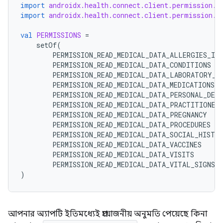
import
androidx.health.connect.client.permission.H
import
androidx.health.connect.client.permission.H
val
PERMISSIONS
=
setOf
(
PERMISSION_READ_MEDICAL_DATA_ALLERGIES_IN
PERMISSION_READ_MEDICAL_DATA_CONDITIONS
PERMISSION_READ_MEDICAL_DATA_LABORATORY_R
PERMISSION_READ_MEDICAL_DATA_MEDICATIONS
PERMISSION_READ_MEDICAL_DATA_PERSONAL_DET
PERMISSION_READ_MEDICAL_DATA_PRACTITIONER
PERMISSION_READ_MEDICAL_DATA_PREGNANCY
PERMISSION_READ_MEDICAL_DATA_PROCEDURES
PERMISSION_READ_MEDICAL_DATA_SOCIAL_HISTO
PERMISSION_READ_MEDICAL_DATA_VACCINES
PERMISSION_READ_MEDICAL_DATA_VISITS
PERMISSION_READ_MEDICAL_DATA_VITAL_SIGNS
)
আপনার অ্যাপটি ইতিমধ্যেই প্রয়োজনীয় অনুমতি পেয়েছে কিনা