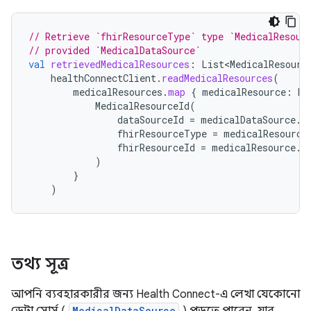
// Retrieve `fhirResourceType` type `MedicalResour
// provided `MedicalDataSource`
val
retrievedMedicalResources
:
List<MedicalResourc
healthConnectClient
.
readMedicalResources
(
medicalResources
.
map
{
medicalResource
:
Me
MedicalResourceId
(
dataSourceId
=
medicalDataSource
.
i
fhirResourceType
=
medicalResource
fhirResourceId
=
medicalResource
.
i
)
}
)
তথ্য সূত্র
আপনি ব্যবহারকারীর জন্য Health Connect-এ লেখা যেকোনো
MedicalDataSource