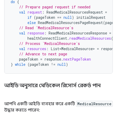
do
{
// Prepare paged request if needed
val
request
:
ReadMedicalResourcesRequest
=
if
(
pageToken
==
null
)
initialRequest
else
ReadMedicalResourcesPageRequest
(
pageT
// Read `MedicalResource`s
val
response
:
ReadMedicalResourcesResponse
=
healthConnectClient
.
readMedicalResources
(
r
// Process `MedicalResource`s
val
resources
:
List<MedicalResource>
=
respons
// Advance to next page
pageToken
=
response
.
nextPageToken
}
while
(
pageToken
!=
null
)
আইডি অনুসারে মেডিকেল রিসোর্স রেকর্ড পান
আপনি একটি আইডি ব্যবহার করে একটি
MedicalResource
উদ্ধার করতে পারেন: