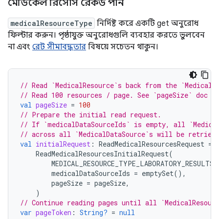
মেডিকেল রিসোর্স রেকর্ড পান
medicalResourceType
নির্দিষ্ট করে একটি get অনুরোধ
ফিল্টার করুন। পৃষ্ঠাযুক্ত অনুরোধগুলি ব্যবহার করতে ভুলবেন
না এবং
রেট সীমাবদ্ধতার
বিষয়ে সচেতন থাকুন।
// Read `MedicalResource`s back from the `MedicalD
// Read 100 resources / page. See `pageSize` doc f
val
pageSize
=
100
// Prepare the initial read request.
// If `medicalDataSourceIds` is empty, all `Medica
// across all `MedicalDataSource`s will be retriev
val
initialRequest
:
ReadMedicalResourcesRequest
=
ReadMedicalResourcesInitialRequest
(
MEDICAL_RESOURCE_TYPE_LABORATORY_RESULTS
,
medicalDataSourceIds
=
emptySet
(),
pageSize
=
pageSize
,
)
// Continue reading pages until all `MedicalResour
var
pageToken
:
String?
=
null