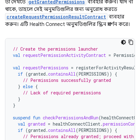
তা দেখতে
getGrantedPermissions
ব্যবহার করুন। যদি না
থাকে, তাহলে সেই অনুমতিগুলির জন্য অনুরোধ করতে
createRequestPermissionResultContract
ব্যবহার
করুন। এটি Health Connect অনুমতিগুলির স্ক্রিন প্রদর্শন করে।
// Create the permissions launcher
val
requestPermissionActivityContract
=
Permission
val
requestPermissions
=
registerForActivityResult
if
(
granted
.
containsAll
(
PERMISSIONS
))
{
// Permissions successfully granted
}
else
{
// Lack of required permissions
}
}
suspend
fun
checkPermissionsAndRun
(
healthConnectCl
val
granted
=
healthConnectClient
.
permissionCont
if
(
granted
.
containsAll
(
PERMISSIONS
))
{
// Permissions already granted; proceed with i