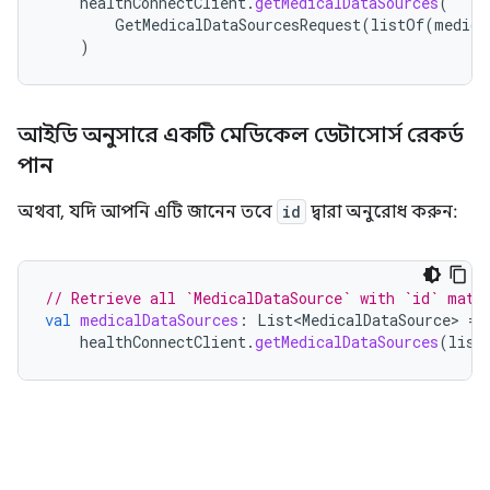
healthConnectClient
.
getMedicalDataSources
(
GetMedicalDataSourcesRequest
(
listOf
(
medica
)
আইডি অনুসারে একটি মেডিকেল ডেটাসোর্স রেকর্ড
পান
অথবা, যদি আপনি এটি জানেন তবে
id
দ্বারা অনুরোধ করুন:
// Retrieve all `MedicalDataSource` with `id` matc
val
medicalDataSources
:
List<MedicalDataSource>
=
healthConnectClient
.
getMedicalDataSources
(
list