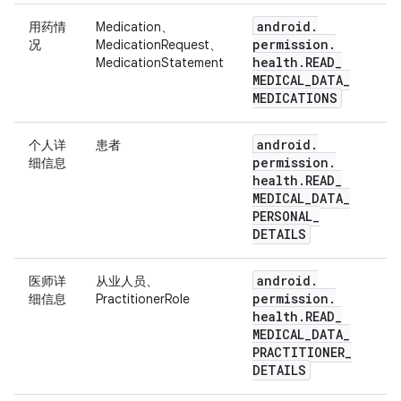
android
.
用药情
Medication、
permission
.
况
MedicationRequest、
health
.
READ
_
MedicationStatement
MEDICAL
_
DATA
_
MEDICATIONS
android
.
个人详
患者
permission
.
细信息
health
.
READ
_
MEDICAL
_
DATA
_
PERSONAL
_
DETAILS
android
.
医师详
从业人员、
permission
.
细信息
PractitionerRole
health
.
READ
_
MEDICAL
_
DATA
_
PRACTITIONER
_
DETAILS