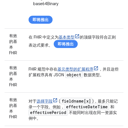
base64Binary
即将推出
有效
在 FHIR 中定义为
基本类型
的顶级字段符合正则
的基
即将推出
表达式要求。
本
FHIR
有效
FHIR 规范中存在
基元类型的扩展程序
，并且这些
的基
object
扩展程序具有 JSON
数据类型。
本
FHIR
有效
fieldname[x]
对于
选择字段
(
)，最多只能记
的基
effective
Date
Time
录一个字段。例如，
和
本
effective
Period
不能同时出现在同一资源实
FHIR
例中。