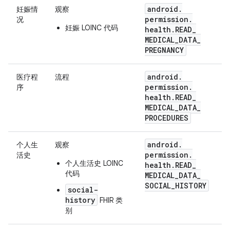
android
.
妊娠情
观察
permission
.
况
妊娠 LOINC 代码
health
.
READ
_
MEDICAL
_
DATA
_
PREGNANCY
android
.
医疗程
流程
permission
.
序
health
.
READ
_
MEDICAL
_
DATA
_
PROCEDURES
android
.
个人生
观察
permission
.
活史
个人生活史 LOINC
health
.
READ
_
代码
MEDICAL
_
DATA
_
SOCIAL
_
HISTORY
social-
history
FHIR 类
别