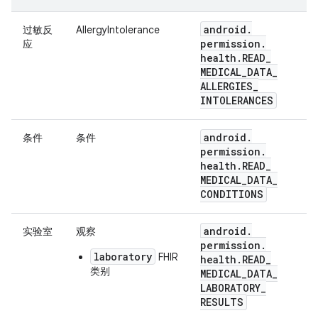
android
.
过敏反
AllergyIntolerance
permission
.
应
health
.
READ
_
MEDICAL
_
DATA
_
ALLERGIES
_
INTOLERANCES
android
.
条件
条件
permission
.
health
.
READ
_
MEDICAL
_
DATA
_
CONDITIONS
android
.
实验室
观察
permission
.
laboratory
FHIR
health
.
READ
_
类别
MEDICAL
_
DATA
_
LABORATORY
_
RESULTS