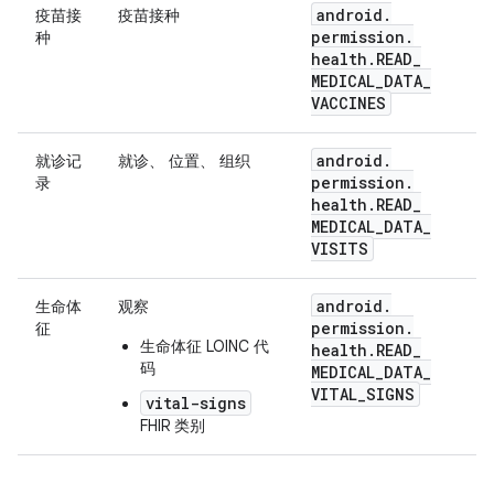
android
.
疫苗接
疫苗接种
permission
.
种
health
.
READ
_
MEDICAL
_
DATA
_
VACCINES
android
.
就诊记
就诊、 位置、 组织
permission
.
录
health
.
READ
_
MEDICAL
_
DATA
_
VISITS
android
.
生命体
观察
permission
.
征
生命体征 LOINC 代
health
.
READ
_
码
MEDICAL
_
DATA
_
VITAL
_
SIGNS
vital-signs
FHIR 类别