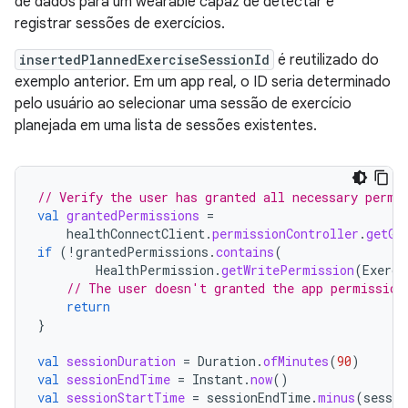
de dados para um wearable capaz de detectar e
registrar sessões de exercícios.
insertedPlannedExerciseSessionId
é reutilizado do
exemplo anterior. Em um app real, o ID seria determinado
pelo usuário ao selecionar uma sessão de exercício
planejada em uma lista de sessões existentes.
// Verify the user has granted all necessary permi
val
grantedPermissions
=
healthConnectClient
.
permissionController
.
getGr
if
(
!
grantedPermissions
.
contains
(
HealthPermission
.
getWritePermission
(
Exerci
// The user doesn't granted the app permission
return
}
val
sessionDuration
=
Duration
.
ofMinutes
(
90
)
val
sessionEndTime
=
Instant
.
now
()
val
sessionStartTime
=
sessionEndTime
.
minus
(
sessio