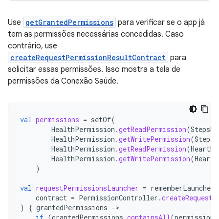
Use
getGrantedPermissions
para verificar se o app já
tem as permissões necessárias concedidas. Caso
contrário, use
createRequestPermissionResultContract
para
solicitar essas permissões. Isso mostra a tela de
permissões da Conexão Saúde.
val
permissions
=
setOf
(
HealthPermission
.
getReadPermission
(
StepsRe
HealthPermission
.
getWritePermission
(
StepsR
HealthPermission
.
getReadPermission
(
HeartRa
HealthPermission
.
getWritePermission
(
HeartR
)
val
requestPermissionsLauncher
=
rememberLauncherF
contract
=
PermissionController
.
createRequestP
)
{
grantedPermissions
-
if
(
grantedPermissions
.
containsAll
(
permissions