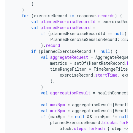
)
)
for
(
exerciseRecord
in
response
.
records
)
{
val
plannedExerciseRecordId
=
exerciseReco
val
plannedExerciseRecord
=
if
(
plannedExerciseRecordId
==
null
)
n
PlannedExerciseSessionRecord
::
clas
).
record
if
(
plannedExerciseRecord
!=
null
)
{
val
aggregateRequest
=
AggregateReques
metrics
=
setOf
(
HeartRateRecord
.
BP
timeRangeFilter
=
TimeRangeFilter
.
exerciseRecord
.
startTime
,
exer
),
)
val
aggregationResult
=
healthConnectC
val
maxBpm
=
aggregationResult
[
HeartRa
val
minBpm
=
aggregationResult
[
HeartRa
if
(
maxBpm
!=
null
 && 
minBpm
!=
null
)
plannedExerciseRecord
.
blocks
.
forEa
block
.
steps
.
forEach
{
step
-