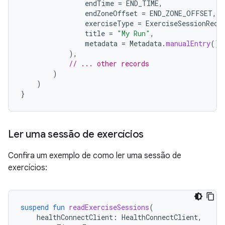
endTime
=
END_TIME
,
endZoneOffset
=
END_ZONE_OFFSET
,
exerciseType
=
ExerciseSessionReco
title
=
"My Run"
,
metadata
=
Metadata
.
manualEntry
()
),
// ... other records
)
)
}
Ler uma sessão de exercícios
Confira um exemplo de como ler uma sessão de
exercícios:
suspend
fun
readExerciseSessions
(
healthConnectClient
:
HealthConnectClient
,