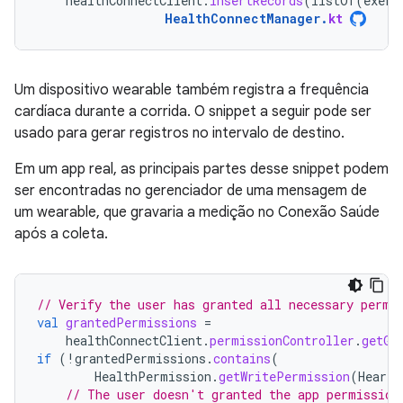
healthConnectClient
.
insertRecords
(
listOf
(
exerc
HealthConnectManager
.
kt
Um dispositivo wearable também registra a frequência
cardíaca durante a corrida. O snippet a seguir pode ser
usado para gerar registros no intervalo de destino.
Em um app real, as principais partes desse snippet podem
ser encontradas no gerenciador de uma mensagem de
um wearable, que gravaria a medição no Conexão Saúde
após a coleta.
// Verify the user has granted all necessary permi
val
grantedPermissions
=
healthConnectClient
.
permissionController
.
getGr
if
(
!
grantedPermissions
.
contains
(
HealthPermission
.
getWritePermission
(
HeartR
// The user doesn't granted the app permission