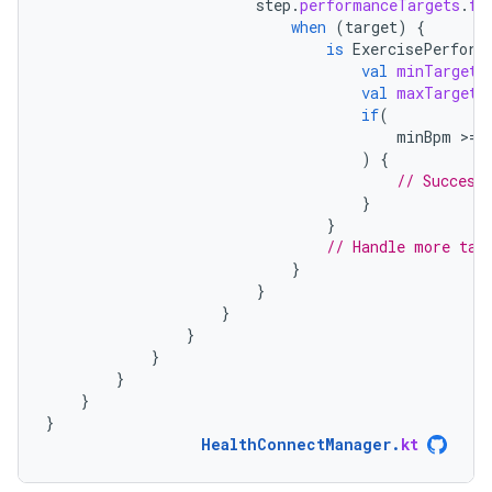
step
.
performanceTargets
.
fo
when
(
target
)
{
is
ExercisePerform
val
minTarget
val
maxTarget
if
(
minBpm
>
=
)
{
// Success
}
}
// Handle more tar
}
}
}
}
}
}
}
}
HealthConnectManager
.
kt