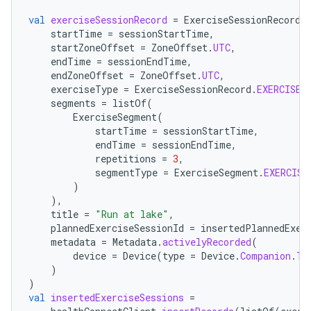
val
exerciseSessionRecord
=
ExerciseSessionRecord
(
startTime
=
sessionStartTime
,
startZoneOffset
=
ZoneOffset
.
UTC
,
endTime
=
sessionEndTime
,
endZoneOffset
=
ZoneOffset
.
UTC
,
exerciseType
=
ExerciseSessionRecord
.
EXERCISE_
segments
=
listOf
(
ExerciseSegment
(
startTime
=
sessionStartTime
,
endTime
=
sessionEndTime
,
repetitions
=
3
,
segmentType
=
ExerciseSegment
.
EXERCISE
)
),
title
=
"Run at lake"
,
plannedExerciseSessionId
=
insertedPlannedExer
metadata
=
Metadata
.
activelyRecorded
(
device
=
Device
(
type
=
Device
.
Companion
.
TY
)
)
val
insertedExerciseSessions
=