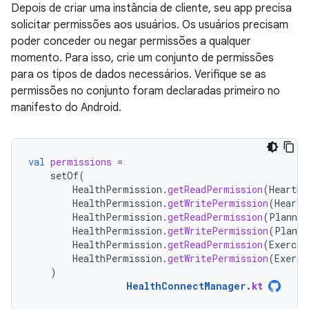
Depois de criar uma instância de cliente, seu app precisa
solicitar permissões aos usuários. Os usuários precisam
poder conceder ou negar permissões a qualquer
momento. Para isso, crie um conjunto de permissões
para os tipos de dados necessários. Verifique se as
permissões no conjunto foram declaradas primeiro no
manifesto do Android.
val
permissions
=
setOf
(
HealthPermission
.
getReadPermission
(
HeartRa
HealthPermission
.
getWritePermission
(
HeartR
HealthPermission
.
getReadPermission
(
Planned
HealthPermission
.
getWritePermission
(
Planne
HealthPermission
.
getReadPermission
(
Exercis
HealthPermission
.
getWritePermission
(
Exerci
)
HealthConnectManager
.
kt