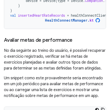
device
=
Device
(
type
=
Device
.
Companion
.
TY
)
)
val
insertedHeartRateRecords
=
healthConnectClient
HealthConnectManager
.
kt
Avaliar metas de performance
No dia seguinte ao treino do usuário, é possível recuperar
o exercício registrado, verificar se há metas de
exercícios planejadas e avaliar outros tipos de dados
para determinar se as metas definidas foram atingidas.
Um snippet como este provavelmente seria encontrado
em um job periódico para avaliar metas de performance
ou ao carregar uma lista de exercícios e mostrar uma
notificação sobre metas de performance em um app.