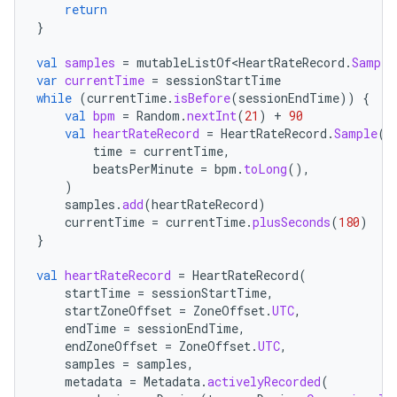
return
}
val
samples
=
mutableListOf<HeartRateRecord
.
Sample
var
currentTime
=
sessionStartTime
while
(
currentTime
.
isBefore
(
sessionEndTime
))
{
val
bpm
=
Random
.
nextInt
(
21
)
+
90
val
heartRateRecord
=
HeartRateRecord
.
Sample
(
time
=
currentTime
,
beatsPerMinute
=
bpm
.
toLong
(),
)
samples
.
add
(
heartRateRecord
)
currentTime
=
currentTime
.
plusSeconds
(
180
)
}
val
heartRateRecord
=
HeartRateRecord
(
startTime
=
sessionStartTime
,
startZoneOffset
=
ZoneOffset
.
UTC
,
endTime
=
sessionEndTime
,
endZoneOffset
=
ZoneOffset
.
UTC
,
samples
=
samples
,
metadata
=
Metadata
.
activelyRecorded
(