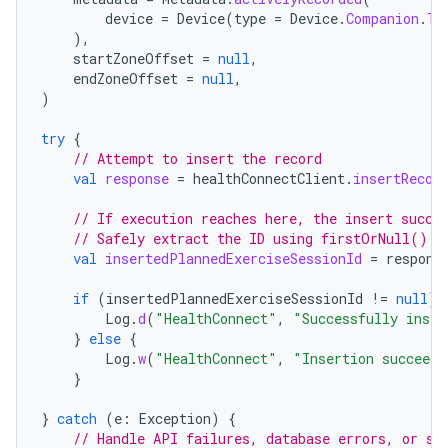
device
=
Device
(
type
=
Device
.
Companion
.
TY
),
startZoneOffset
=
null
,
endZoneOffset
=
null
,
)
try
{
// Attempt to insert the record
val
response
=
healthConnectClient
.
insertRecor
// If execution reaches here, the insert succe
// Safely extract the ID using firstOrNull()
val
insertedPlannedExerciseSessionId
=
respons
if
(
insertedPlannedExerciseSessionId
!=
null
)
Log
.
d
(
"HealthConnect"
,
"Successfully inser
}
else
{
Log
.
w
(
"HealthConnect"
,
"Insertion succeede
}
}
catch
(
e
:
Exception
)
{
// Handle API failures, database errors, or sy