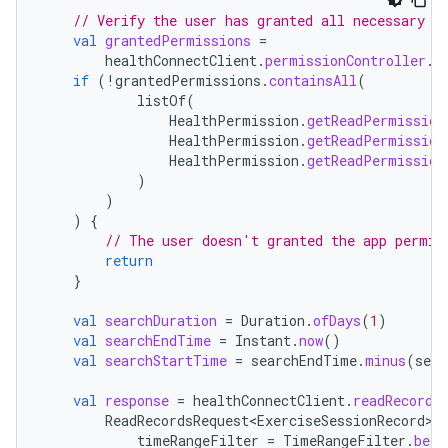
// Verify the user has granted all necessary p
val
grantedPermissions
=
healthConnectClient
.
permissionController
.
g
if
(
!
grantedPermissions
.
containsAll
(
listOf
(
HealthPermission
.
getReadPermission
HealthPermission
.
getReadPermission
HealthPermission
.
getReadPermission
)
)
)
{
// The user doesn't granted the app permis
return
}
val
searchDuration
=
Duration
.
ofDays
(
1
)
val
searchEndTime
=
Instant
.
now
()
val
searchStartTime
=
searchEndTime
.
minus
(
sear
val
response
=
healthConnectClient
.
readRecords
ReadRecordsRequest<ExerciseSessionRecord>
(
timeRangeFilter
=
TimeRangeFilter
.
betw