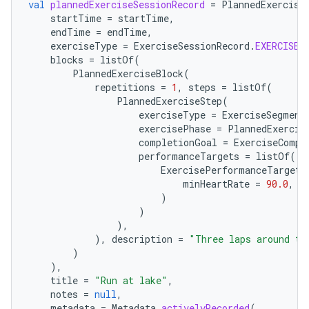
val
plannedExerciseSessionRecord
=
PlannedExercise
startTime
=
startTime
,
endTime
=
endTime
,
exerciseType
=
ExerciseSessionRecord
.
EXERCISE_
blocks
=
listOf
(
PlannedExerciseBlock
(
repetitions
=
1
,
steps
=
listOf
(
PlannedExerciseStep
(
exerciseType
=
ExerciseSegment
exercisePhase
=
PlannedExercis
completionGoal
=
ExerciseCompl
performanceTargets
=
listOf
(
ExercisePerformanceTarget
.
minHeartRate
=
90.0
,
m
)
)
),
),
description
=
"Three laps around th
)
),
title
=
"Run at lake"
,
notes
=
null
,
metadata
=
Metadata
.
activelyRecorded
(