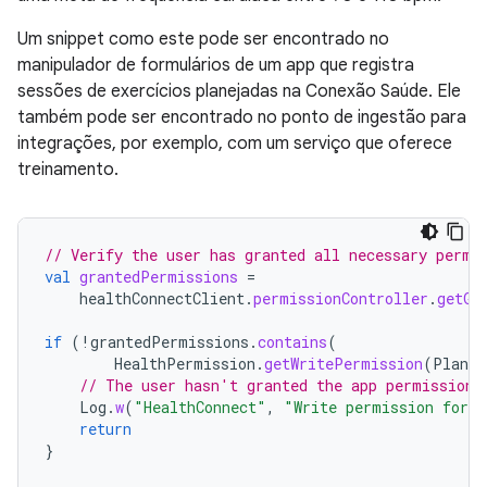
Um snippet como este pode ser encontrado no
manipulador de formulários de um app que registra
sessões de exercícios planejadas na Conexão Saúde. Ele
também pode ser encontrado no ponto de ingestão para
integrações, por exemplo, com um serviço que oferece
treinamento.
// Verify the user has granted all necessary permi
val
grantedPermissions
=
healthConnectClient
.
permissionController
.
getGr
if
(
!
grantedPermissions
.
contains
(
HealthPermission
.
getWritePermission
(
Planne
// The user hasn't granted the app permission 
Log
.
w
(
"HealthConnect"
,
"Write permission for P
return
}