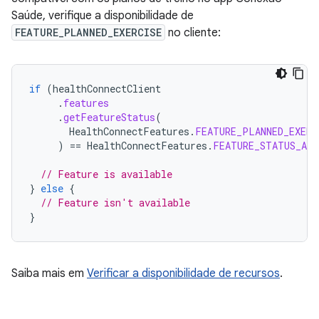
Saúde, verifique a disponibilidade de
FEATURE_PLANNED_EXERCISE
no cliente:
if
(
healthConnectClient
.
features
.
getFeatureStatus
(
HealthConnectFeatures
.
FEATURE_PLANNED_EXERC
)
==
HealthConnectFeatures
.
FEATURE_STATUS_AVA
// Feature is available
}
else
{
// Feature isn't available
}
Saiba mais em
Verificar a disponibilidade de recursos
.