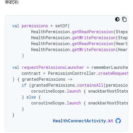
করবে।
val
permissions
=
setOf
(
HealthPermission
.
getReadPermission
(
StepsRe
HealthPermission
.
getWritePermission
(
StepsR
HealthPermission
.
getReadPermission
(
HeartRa
HealthPermission
.
getWritePermission
(
HeartR
)
val
requestPermissionsLauncher
=
rememberLauncherF
contract
=
PermissionController
.
createRequestP
)
{
grantedPermissions
-
if
(
grantedPermissions
.
containsAll
(
permissions
coroutineScope
.
launch
{
snackbarHostState
.
}
else
{
coroutineScope
.
launch
{
snackbarHostState
.
}
}
HealthConnectActivity
.
kt