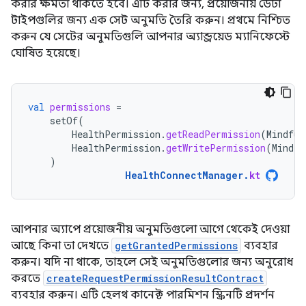
করার ক্ষমতা থাকতে হবে। এটি করার জন্য, প্রয়োজনীয় ডেটা
টাইপগুলির জন্য এক সেট অনুমতি তৈরি করুন। প্রথমে নিশ্চিত
করুন যে সেটের অনুমতিগুলি আপনার অ্যান্ড্রয়েড ম্যানিফেস্টে
ঘোষিত হয়েছে।
val
permissions
=
setOf
(
HealthPermission
.
getReadPermission
(
Mindful
HealthPermission
.
getWritePermission
(
Mindfu
)
HealthConnectManager
.
kt
আপনার অ্যাপে প্রয়োজনীয় অনুমতিগুলো আগে থেকেই দেওয়া
আছে কিনা তা দেখতে
getGrantedPermissions
ব্যবহার
করুন। যদি না থাকে, তাহলে সেই অনুমতিগুলোর জন্য অনুরোধ
করতে
createRequestPermissionResultContract
ব্যবহার করুন। এটি হেলথ কানেক্ট পারমিশন স্ক্রিনটি প্রদর্শন