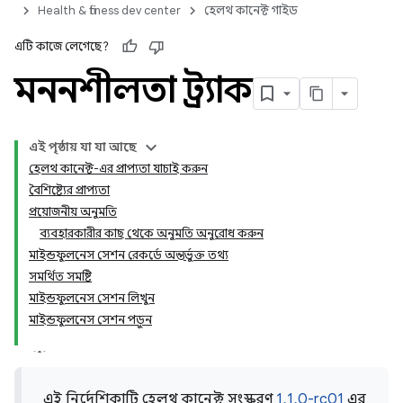
Health & fitness dev center
হেলথ কানেক্ট গাইড
এটি কাজে লেগেছে?
মননশীলতা ট্র্যাক
এই পৃষ্ঠায় যা যা আছে
হেলথ কানেক্ট-এর প্রাপ্যতা যাচাই করুন
বৈশিষ্ট্যের প্রাপ্যতা
প্রয়োজনীয় অনুমতি
ব্যবহারকারীর কাছ থেকে অনুমতি অনুরোধ করুন
মাইন্ডফুলনেস সেশন রেকর্ডে অন্তর্ভুক্ত তথ্য
সমর্থিত সমষ্টি
মাইন্ডফুলনেস সেশন লিখুন
মাইন্ডফুলনেস সেশন পড়ুন
এই নির্দেশিকাটি হেলথ কানেক্ট সংস্করণ
1.1.0-rc01
এর