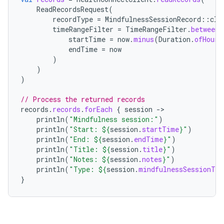
ReadRecordsRequest
(
recordType
=
MindfulnessSessionRecord
::
cla
timeRangeFilter
=
TimeRangeFilter
.
between
(
startTime
=
now
.
minus
(
Duration
.
ofHours
endTime
=
now
)
)
)
// Process the returned records
records
.
records
.
forEach
{
session
-
println
(
"Mindfulness session:"
)
println
(
"Start: 
${
session
.
startTime
}
"
)
println
(
"End: 
${
session
.
endTime
}
"
)
println
(
"Title: 
${
session
.
title
}
"
)
println
(
"Notes: 
${
session
.
notes
}
"
)
println
(
"Type: 
${
session
.
mindfulnessSessionTyp
}