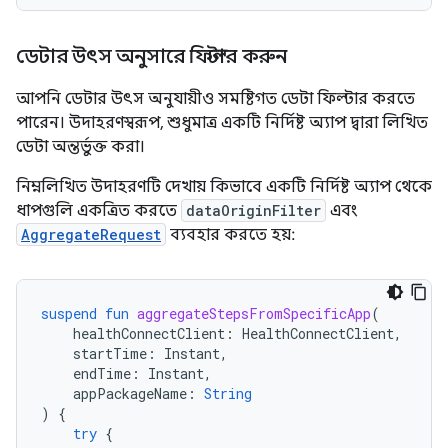
ডেটার উৎস অনুসারে ফিল্টার করুন
আপনি ডেটার উৎস অনুযায়ীও সমষ্টিগত ডেটা ফিল্টার করতে
পারেন। উদাহরণস্বরূপ, শুধুমাত্র একটি নির্দিষ্ট অ্যাপ দ্বারা লিখিত
ডেটা অন্তর্ভুক্ত করা।
নিম্নলিখিত উদাহরণটি দেখায় কিভাবে একটি নির্দিষ্ট অ্যাপ থেকে
ধাপগুলি একত্রিত করতে
dataOriginFilter
এবং
AggregateRequest
ব্যবহার করতে হয়:
suspend
fun
aggregateStepsFromSpecificApp
(
healthConnectClient
:
HealthConnectClient
,
startTime
:
Instant
,
endTime
:
Instant
,
appPackageName
:
String
)
{
try
{