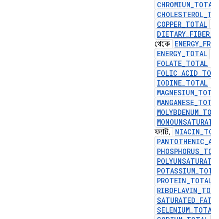
CHROMIUM_TOTAL
CHOLESTEROL_TO
COPPER_TOTAL
, 
DIETARY_FIBER_
ENERGY_FRO
থেকে
ENERGY_TOTAL
,
FOLATE_TOTAL
, 
FOLIC_ACID_TOT
IODINE_TOTAL
,
MAGNESIUM_TOTA
MANGANESE_TOTA
MOLYBDENUM_TOT
MONOUNSATURATE
NIACIN_TOT
ফ্যাট,
PANTOTHENIC_AC
PHOSPHORUS_TOT
POLYUNSATURATE
POTASSIUM_TOTA
PROTEIN_TOTAL
RIBOFLAVIN_TOT
SATURATED_FAT_
SELENIUM_TOTAL