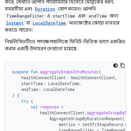
করে, যেখানে আপনি প্যারামিটার হিসেবে মেট্রিকের ধরন,
সময়সীমা এবং
Duration
যোগ করেন। আপনি
TimeRangeFilter
এ
startTime
এবং
endTime
জন্য
Instant
বা
LocalDateTime
অবজেক্টের জোড়া ব্যবহার
করতে পারেন।
নিম্নলিখিতটিতে পদক্ষেপগুলিকে মিনিট-ভিত্তিক ভাগে একত্রিত
করার একটি উদাহরণ দেখানো হয়েছে:
suspend
fun
aggregateStepsIntoMinutes
(
healthConnectClient
:
HealthConnectClient
,
startTime
:
LocalDateTime
,
endTime
:
LocalDateTime
)
{
try
{
val
response
=
healthConnectClient
.
aggregateGroupByDu
AggregateGroupByDurationRequest
(
metrics
=
setOf
(
StepsRecord
.
CO
timeRangeFilter
=
TimeRangeFil