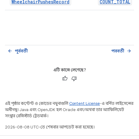
WheelchairPushesRecord
COUNT_TOTAL
পূর্ববর্তী
পরবর্তী
arrow_back
arrow_forward
এটি কাজে লেগেছে?
এই পৃষ্ঠার কন্টেন্ট ও কোডের নমুনাগুলি
Content License
-এ বর্ণিত লাইসেন্সের
অধীনস্থ। Java এবং OpenJDK হল Oracle এবং/অথবা তার অ্যাফিলিয়েট
সংস্থার রেজিস্টার্ড ট্রেডমার্ক।
2026-08-08 UTC-তে শেষবার আপডেট করা হয়েছে।