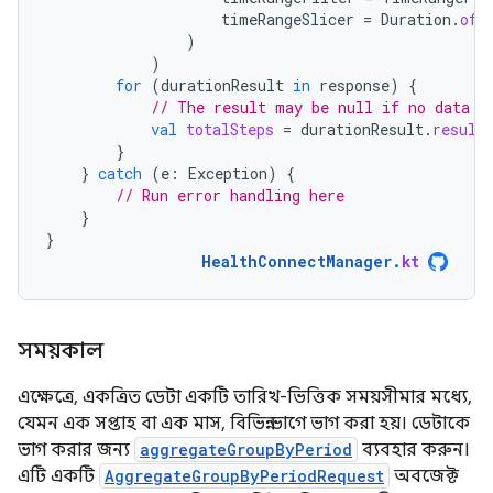
timeRangeSlicer
=
Duration
.
ofM
)
)
for
(
durationResult
in
response
)
{
// The result may be null if no data i
val
totalSteps
=
durationResult
.
result
}
}
catch
(
e
:
Exception
)
{
// Run error handling here
}
}
HealthConnectManager
.
kt
সময়কাল
এক্ষেত্রে, একত্রিত ডেটা একটি তারিখ-ভিত্তিক সময়সীমার মধ্যে,
যেমন এক সপ্তাহ বা এক মাস, বিভিন্ন ভাগে ভাগ করা হয়। ডেটাকে
ভাগ করার জন্য
aggregateGroupByPeriod
ব্যবহার করুন।
এটি একটি
AggregateGroupByPeriodRequest
অবজেক্ট