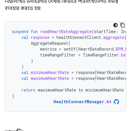
নিম্নলিখিত উদাহরণটি দেখায় কিভাবে পরিসংখ্যানগত সমষ্টি
ব্যবহার করতে হয়:
suspend
fun
readHeartRateAggregate
(
startTime
:
Inst
val
response
=
healthConnectClient
.
aggregate
(
AggregateRequest
(
metrics
=
setOf
(
HeartRateRecord
.
BPM_MA
timeRangeFilter
=
TimeRangeFilter
.
betw
)
)
val
minimumHeartRate
=
response
[
HeartRateRecor
val
maximumHeartRate
=
response
[
HeartRateRecor
return
maximumHeartRate
to
minimumHeartRate
}
HealthConnectManager
.
kt