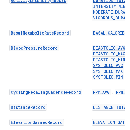
ActivityIntensityRecord
DURATION_TOTAL
INTENSITY_MINU
MODERATE_DURAT
VIGOROUS_DURAT
BasalMetabolicRateRecord
BASAL_CALORIES
BloodPressureRecord
DIASTOLIC_AVG
,
DIASTOLIC_MAX
,
DIASTOLIC_MIN
,
SYSTOLIC_AVG
,
SYSTOLIC_MAX
,
SYSTOLIC_MIN
CyclingPedalingCadenceRecord
RPM_AVG
RPM_MA
,
DistanceRecord
DISTANCE_TOTAL
ElevationGainedRecord
ELEVATION_GAIN