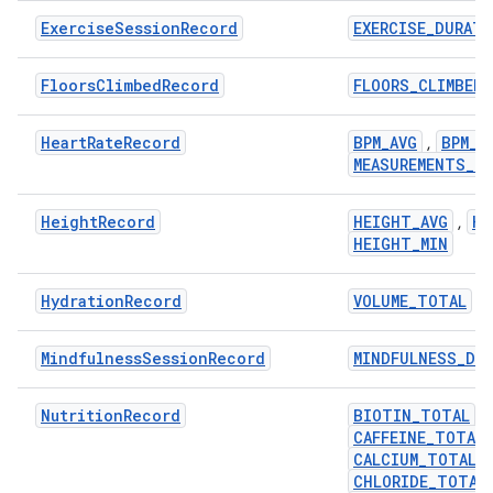
ExerciseSessionRecord
EXERCISE_DURAT
FloorsClimbedRecord
FLOORS_CLIMBED
HeartRateRecord
BPM_AVG
BPM_M
,
MEASUREMENTS_C
HeightRecord
HEIGHT_AVG
HE
,
HEIGHT_MIN
HydrationRecord
VOLUME_TOTAL
MindfulnessSessionRecord
MINDFULNESS_DU
NutritionRecord
BIOTIN_TOTAL
,
CAFFEINE_TOTAL
CALCIUM_TOTAL
,
CHLORIDE_TOTAL