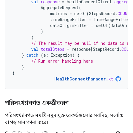
val
response
=
healthConnectClient
.
aggrega
AggregateRequest
(
metrics
=
setOf
(
StepsRecord
.
COUNT_
timeRangeFilter
=
TimeRangeFilter
.
dataOriginFilter
=
setOf
(
DataOrigi
)
)
// The result may be null if no data is av
val
totalSteps
=
response
[
StepsRecord
.
COUN
}
catch
(
e
:
Exception
)
{
// Run error handling here
}
}
HealthConnectManager
.
kt
পরিসংখ্যানগত একত্রীকরণ
পরিসংখ্যানগত সমষ্টি নমুনাযুক্ত রেকর্ডগুলোর সর্বনিম্ন, সর্বোচ্চ
বা গড় মান গণনা করে।