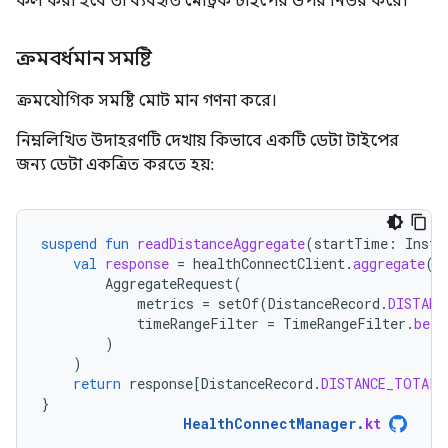
কল করা হবে তা ব্যবহৃত মেট্রিক টাইপের উপর নির্ভর করে।
ক্রমবর্ধমান সমষ্টি
ক্রমযৌগিক সমষ্টি মোট মান গণনা করে।
নিম্নলিখিত উদাহরণটি দেখায় কিভাবে একটি ডেটা টাইপের
জন্য ডেটা একত্রিত করতে হয়:
suspend
fun
readDistanceAggregate
(
startTime
:
Insta
val
response
=
healthConnectClient
.
aggregate
(
AggregateRequest
(
metrics
=
setOf
(
DistanceRecord
.
DISTANC
timeRangeFilter
=
TimeRangeFilter
.
betw
)
)
return
response
[
DistanceRecord
.
DISTANCE_TOTAL
]
}
HealthConnectManager
.
kt