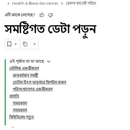
Health & fitness dev center
হেলথ কানেক্ট গাইড
এটি কাজে লেগেছে?
সমষ্টিগত ডেটা পড়ুন
এই পৃষ্ঠায় যা যা আছে
মৌলিক একত্রীকরণ
ক্রমবর্ধমান সমষ্টি
ডেটার উৎস অনুসারে ফিল্টার করুন
পরিসংখ্যানগত একত্রীকরণ
বালতি
সময়কাল
সময়কাল
বিধিনিষেধ পড়ুন