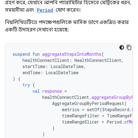
গ্রহণ করে, যেখানে আপনি প্যারামিটার হিসেবে মেট্রিকের ধরন,
সময়সীমা এবং
Period
যোগ করেন।
নিম্নলিখিতটিতে পদক্ষেপগুলিকে মাসিক ভাগে একত্রিত করার
একটি উদাহরণ দেখানো হয়েছে:
suspend
fun
aggregateStepsIntoMonths
(
healthConnectClient
:
HealthConnectClient
,
startTime
:
LocalDateTime
,
endTime
:
LocalDateTime
)
{
try
{
val
response
=
healthConnectClient
.
aggregateGroupByPe
AggregateGroupByPeriodRequest
(
metrics
=
setOf
(
StepsRecord
.
CO
timeRangeFilter
=
TimeRangeFil
timeRangeSlicer
=
Period
.
ofMon
)
)