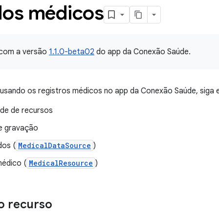
dos médicos
 com a versão
1.1.0-beta02
do app da Conexão Saúde.
usando os registros médicos no app da Conexão Saúde, siga 
dade de recursos
de gravação
dos (
MedicalDataSource
)
édico (
MedicalResource
)
o recurso