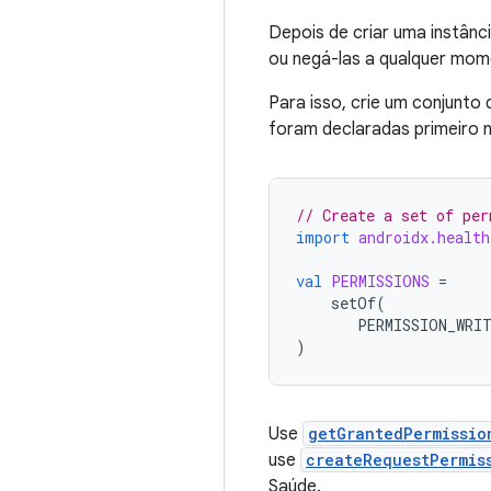
Depois de criar uma instânci
ou negá-las a qualquer mom
Para isso, crie um conjunto
foram declaradas primeiro 
// Create a set of per
import
androidx.healt
val
PERMISSIONS
=
setOf
(
PERMISSION_WRI
)
Use
getGrantedPermissio
use
createRequestPermis
Saúde.