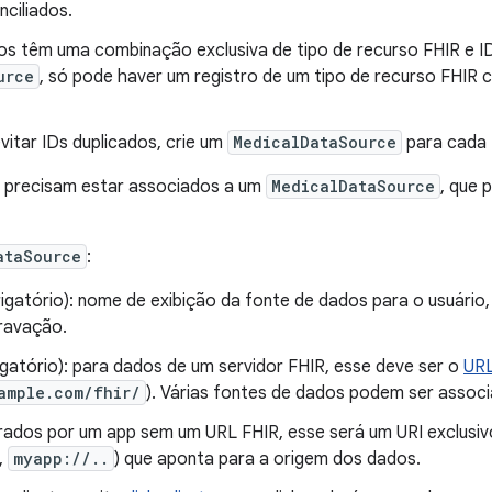
ciliados.
os têm uma combinação exclusiva de tipo de recurso FHIR e I
urce
, só pode haver um registro de um tipo de recurso FHIR 
vitar IDs duplicados, crie um
MedicalDataSource
para cada 
 precisam estar associados a um
MedicalDataSource
, que 
ataSource
:
gatório): nome de exibição da fonte de dados para o usuário,
gravação.
gatório): para dados de um servidor FHIR, esse deve ser o
URL
ample.com/fhir/
). Várias fontes de dados podem ser asso
ados por um app sem um URL FHIR, esse será um URI exclusivo
,
myapp://..
) que aponta para a origem dos dados.