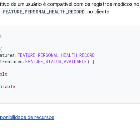
sitivo de um usuário é compatível com os registros médicos n
e
FEATURE_PERSONAL_HEALTH_RECORD
no cliente:
t
(
atures
.
FEATURE_PERSONAL_HEALTH_RECORD
tFeatures
.
FEATURE_STATUS_AVAILABLE
)
{
ble
ilable
isponibilidade de recursos
.