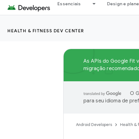
Essenciais
Design e plan
HEALTH & FITNESS DEV CENTER
As APIs do Google Fit v
migração recomendado
O G
para seu idioma de pre
Android Developers
Health & 