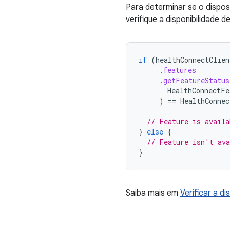
Para determinar se o dispo
verifique a disponibilidade d
if
(
healthConnectClien
.
features
.
getFeatureStatus
HealthConnectFe
)
==
HealthConnec
// Feature is availa
}
else
{
// Feature isn't ava
}
Saiba mais em
Verificar a d