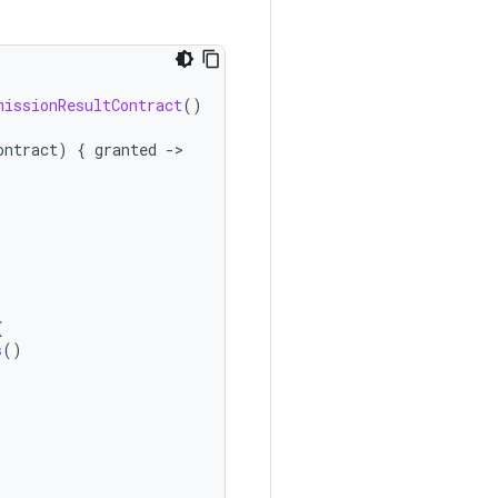
missionResultContract
()
ontract
)
{
granted
-
{
s
()