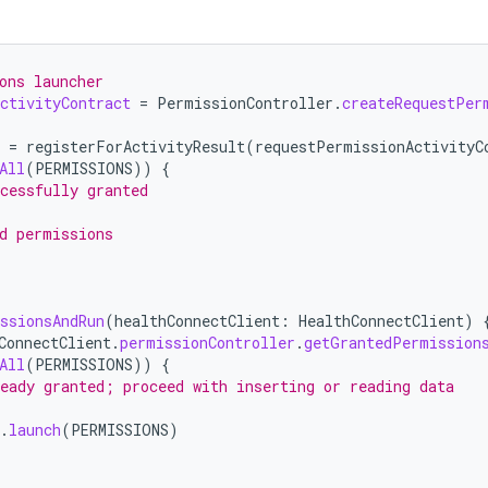
ons launcher
ctivityContract
=
PermissionController
.
createRequestPer
=
registerForActivityResult
(
requestPermissionActivityC
All
(
PERMISSIONS
))
{
cessfully granted
d permissions
ssionsAndRun
(
healthConnectClient
:
HealthConnectClient
)
ConnectClient
.
permissionController
.
getGrantedPermission
All
(
PERMISSIONS
))
{
eady granted; proceed with inserting or reading data
.
launch
(
PERMISSIONS
)