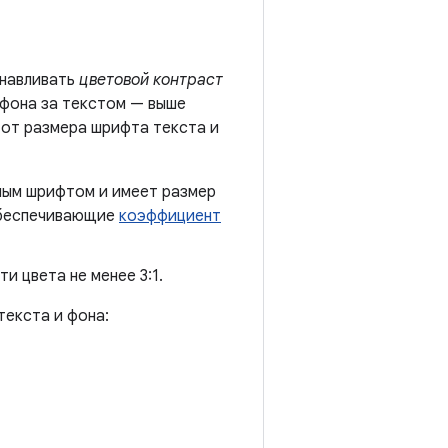
анавливать
цветовой контраст
 фона за текстом — выше
 от размера шрифта текста и
рным шрифтом и имеет размер
 обеспечивающие
коэффициент
 цвета не менее 3:1.
екста и фона: