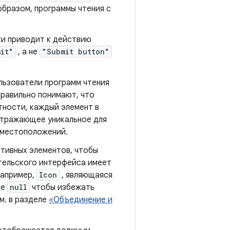
образом, программы чтения с
ки приводит к действию
it"
, а не
"Submit button"
льзователи программ чтения
правильно понимают, что
тности, каждый элемент в
отражающее уникальное для
 местоположений.
тивных элементов, чтобы
ательского интерфейса имеет
например,
Icon
, являющаяся
те
null
чтобы избежать
м. в разделе
«Объединение и