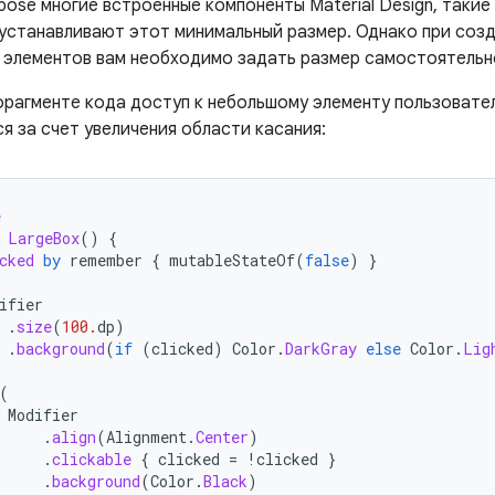
ose многие встроенные компоненты Material Design, такие
устанавливают этот минимальный размер. Однако при соз
 элементов вам необходимо задать размер самостоятельн
рагменте кода доступ к небольшому элементу пользовате
я за счет увеличения области касания:
e
LargeBox
()
{
cked
by
remember
{
mutableStateOf
(
false
)
}
ifier
.
size
(
100.
dp
)
.
background
(
if
(
clicked
)
Color
.
DarkGray
else
Color
.
Lig
(
Modifier
.
align
(
Alignment
.
Center
)
.
clickable
{
clicked
=
!
clicked
}
.
background
(
Color
.
Black
)