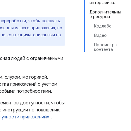
интерфейса.
Дополнительны
е ресурсы
переработки, чтобы показать,
Кодлабс
se для вашего приложения, но
 по концепциям, описанным на
Видео
Просмотры
контента
лючая людей с ограниченными
м, слухом, моторикой,
отка приложений с учетом
особыми потребностями.
лементов доступности, чтобы
е инструкции по повышению
тупности приложений»
.