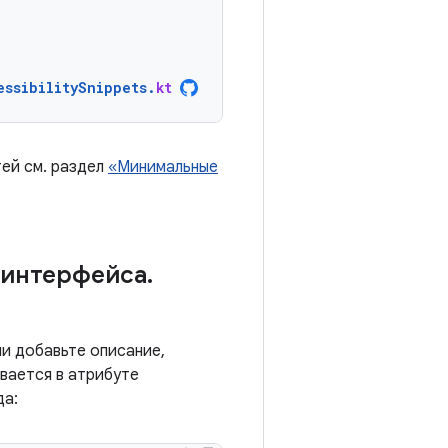
essibilitySnippets
.
kt
ей см. раздел
«Минимальные
 интерфейса
.
и добавьте описание,
вается в атрибуте
да: