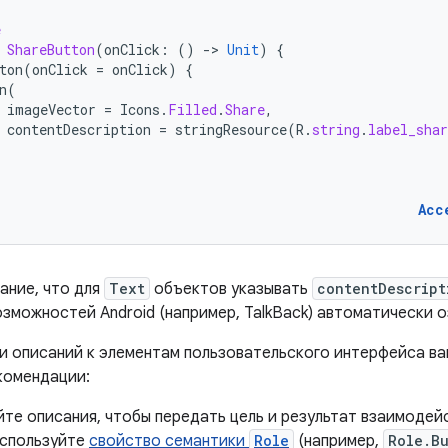
e
ShareButton
(
onClick
:
()
-
>
Unit
)
{
ton
(
onClick
=
onClick
)
{
n
(
imageVector
=
Icons
.
Filled
.
Share
,
contentDescription
=
stringResource
(
R
.
string
.
label_shar
Acc
ание, что для
Text
объектов указывать
contentDescript
зможностей Android (например, TalkBack) автоматически о
и описаний к элементам пользовательского интерфейса в
комендации:
те описания, чтобы передать цель и результат взаимодейс
Используйте
свойство семантики
Role
(например,
Role.B