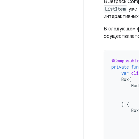
В Jetpack Comp
ListItem
уже 
интерактивных
В следующем ф
осуществляетс
@Composabl
private
fun
var
cli
Box
(
Mod
)
{
Box