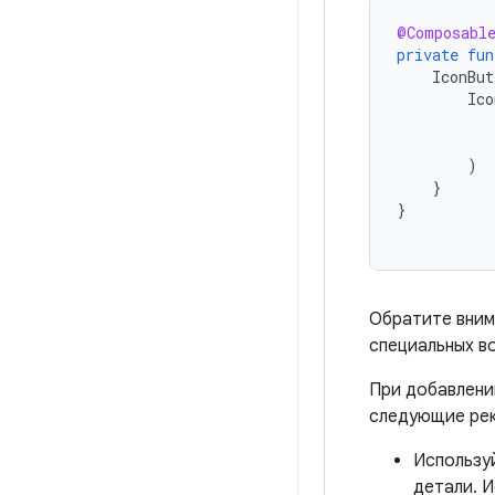
@Composabl
private
fun
IconBut
Ico
)
}
}
Обратите вним
специальных во
При добавлени
следующие ре
Используй
детали. 