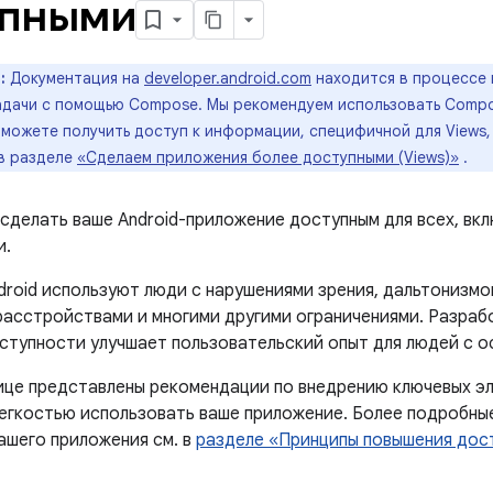
упными
:
Документация на
developer.android.com
находится в процессе 
задачи с помощью Compose. Мы рекомендуем использовать Compo
можете получить доступ к информации, специфичной для Views,
 в разделе
«Сделаем приложения более доступными (Views)»
.
сделать ваше Android-приложение доступным для всех, вк
и.
droid используют люди с нарушениями зрения, дальтонизмо
расстройствами и многими другими ограничениями. Разраб
ступности улучшает пользовательский опыт для людей с 
ице представлены рекомендации по внедрению ключевых э
легкостью использовать ваше приложение. Более подробны
ашего приложения см. в
разделе «Принципы повышения дос