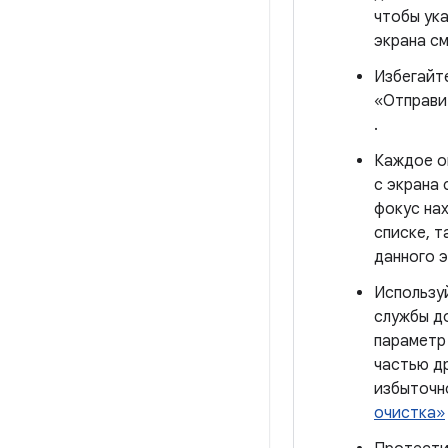
чтобы ука
экрана см
Избегайт
«Отправи
.
Каждое о
с экрана
фокус нах
списке, т
данного 
Использу
службы д
парамет
частью д
избыточн
очистка»