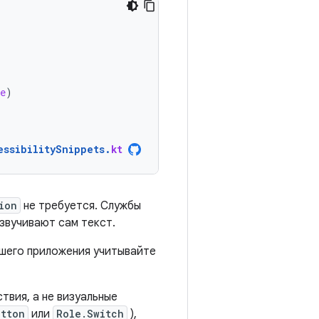
e
)
essibilitySnippets
.
kt
ion
не требуется. Службы
звучивают сам текст.
ашего приложения учитывайте
твия, а не визуальные
utton
или
Role.Switch
),