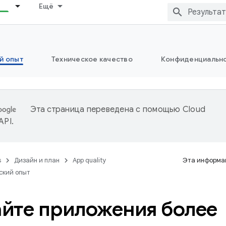
Ещё
й опыт
Техническое качество
Конфиденциально
Эта страница переведена с помощью
Cloud
 API
.
s
Дизайн и план
App quality
Эта информац
ский опыт
йте приложения более