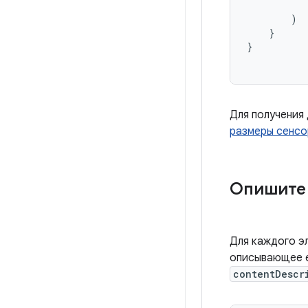
)
}
}
Для получения
размеры сенсо
Опишите 
Для каждого э
описывающее е
contentDescr