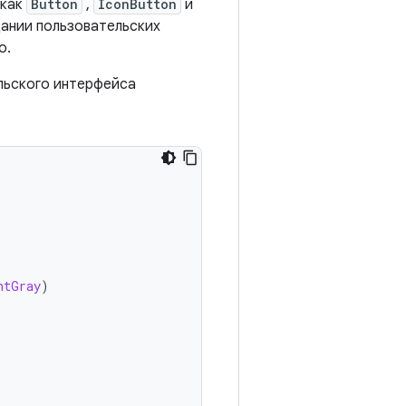
 как
Button
,
IconButton
и
дании пользовательских
о.
льского интерфейса
htGray
)