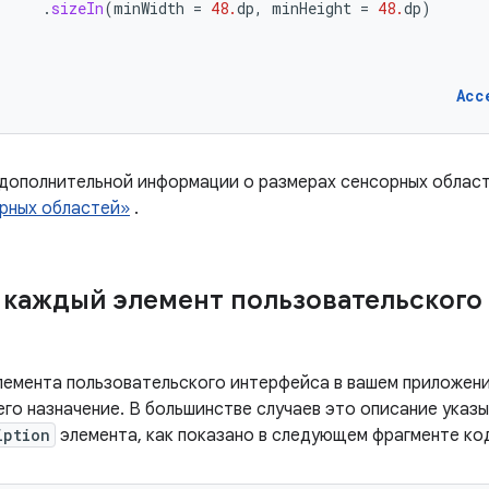
.
sizeIn
(
minWidth
=
48.
dp
,
minHeight
=
48.
dp
)
Acc
 дополнительной информации о размерах сенсорных област
рных областей»
.
каждый элемент пользовательского
лемента пользовательского интерфейса в вашем приложени
го назначение. В большинстве случаев это описание указы
iption
элемента, как показано в следующем фрагменте ко