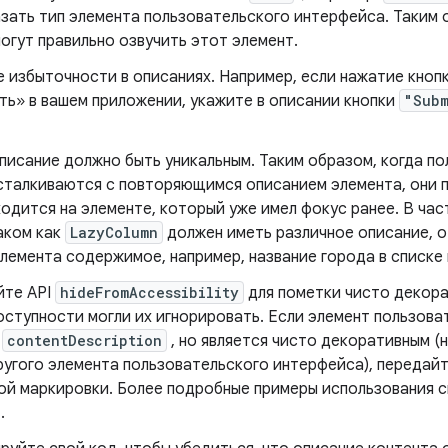
зать тип элемента пользовательского интерфейса. Таким 
огут правильно озвучить этот элемент.
е избыточности в описаниях. Например, если нажатие кноп
ть» в вашем приложении, укажите в описании кнопки
"Subm
писание должно быть уникальным. Таким образом, когда по
 сталкиваются с повторяющимся описанием элемента, они 
одится на элементе, который уже имел фокус ранее. В час
аком как
LazyColumn
должен иметь различное описание, 
элемента содержимое, например, название города в списке
йте API
hideFromAccessibility
для пометки чисто декора
оступности могли их игнорировать. Если элемент пользов
р
contentDescription
, но является чисто декоративным (
ругого элемента пользовательского интерфейса), передай
ой маркировки. Более подробные примеры использования с
.