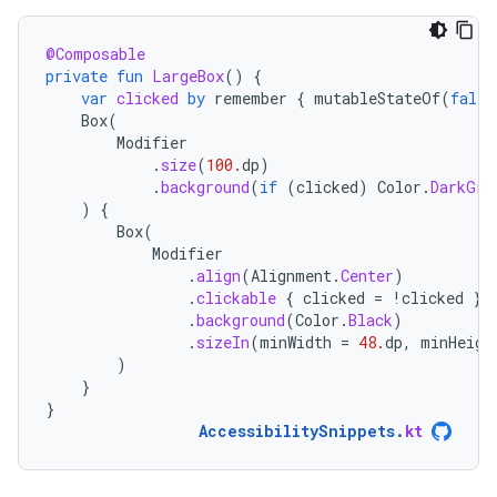
@Composable
private
fun
LargeBox
()
{
var
clicked
by
remember
{
mutableStateOf
(
false
Box
(
Modifier
.
size
(
100.
dp
)
.
background
(
if
(
clicked
)
Color
.
DarkGra
)
{
Box
(
Modifier
.
align
(
Alignment
.
Center
)
.
clickable
{
clicked
=
!
clicked
}
.
background
(
Color
.
Black
)
.
sizeIn
(
minWidth
=
48.
dp
,
minHeigh
)
}
}
AccessibilitySnippets
.
kt