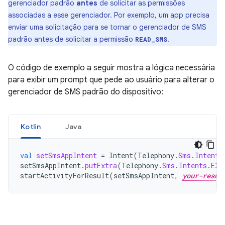
gerenciador padrão
antes
de solicitar as permissões
associadas a esse gerenciador. Por exemplo, um app precisa
enviar uma solicitação para se tornar o gerenciador de SMS
padrão antes de solicitar a permissão
.
READ_SMS
O código de exemplo a seguir mostra a lógica necessária
para exibir um prompt que pede ao usuário para alterar o
gerenciador de SMS padrão do dispositivo:
Kotlin
Java
val
setSmsAppIntent
=
Intent
(
Telephony
.
Sms
.
Intents
setSmsAppIntent
.
putExtra
(
Telephony
.
Sms
.
Intents
.
EXT
startActivityForResult
(
setSmsAppIntent
,
your-resul