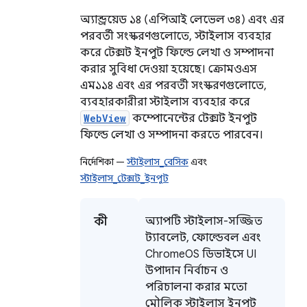
অ্যান্ড্রয়েড ১৪ (এপিআই লেভেল ৩৪) এবং এর
পরবর্তী সংস্করণগুলোতে, স্টাইলাস ব্যবহার
করে টেক্সট ইনপুট ফিল্ডে লেখা ও সম্পাদনা
করার সুবিধা দেওয়া হয়েছে। ক্রোমওএস
এম১১৪ এবং এর পরবর্তী সংস্করণগুলোতে,
ব্যবহারকারীরা স্টাইলাস ব্যবহার করে
WebView
কম্পোনেন্টের টেক্সট ইনপুট
ফিল্ডে লেখা ও সম্পাদনা করতে পারবেন।
নির্দেশিকা —
স্টাইলাস_বেসিক
এবং
স্টাইলাস_টেক্সট_ইনপুট
কী
অ্যাপটি স্টাইলাস-সজ্জিত
ট্যাবলেট, ফোল্ডেবল এবং
ChromeOS ডিভাইসে UI
উপাদান নির্বাচন ও
পরিচালনা করার মতো
মৌলিক স্টাইলাস ইনপুট