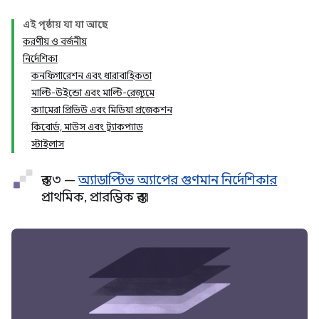
এই পৃষ্ঠায় যা যা আছে
করণীয় ও বর্জনীয়
নির্দেশিকা
কনফিগারেশন এবং ধারাবাহিকতা
মাল্টি-উইন্ডো এবং মাল্টি-রেজ্যুমে
ক্যামেরা প্রিভিউ এবং মিডিয়া প্রজেকশন
কিবোর্ড, মাউস এবং ট্র্যাকপ্যাড
স্টাইলাস
স্তর ৩ —
অ্যাডাপ্টিভ অ্যাপের গুণমান নির্দেশিকার
প্রাথমিক, প্রারম্ভিক স্তর।