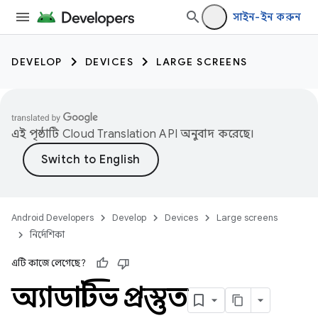
সাইন-ইন করুন
DEVELOP
DEVICES
LARGE SCREENS
এই পৃষ্ঠাটি
Cloud Translation API
অনুবাদ করেছে।
Android Developers
Develop
Devices
Large screens
নির্দেশিকা
এটি কাজে লেগেছে?
অ্যাডাপ্টিভ প্রস্তুত