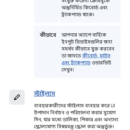
সংযুক্ত করেন। ক্রোমবুকে
অন্তর্নির্মিত কিবোর্ড এবং
ট্র্যাকপ্যাড থাকে।
কীভাবে
আপনার অ্যাপে বাহ্যিক
ইনপুট ডিভাইসগুলির জন্য
সমর্থন কীভাবে যুক্ত করবেন
তা জানতে
কীবোর্ড, মাউস
এবং ট্র্যাকপ্যাড
ওভারভিউ
দেখুন।
স্টাইলাস
ব্যবহারকারীদের স্টাইলাস ব্যবহার করে UI
উপাদান নির্বাচন ও পরিচালনা করার সুযোগ
দিন, যার মধ্যে তালিকা, পিকার এবং অন্যান্য
স্ক্রোলযোগ্য বিষয়বস্তু স্ক্রোল করা অন্তর্ভুক্ত।