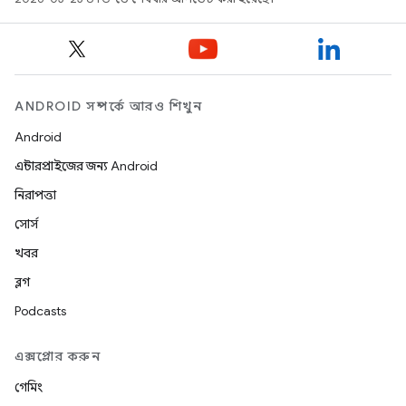
ANDROID সম্পর্কে আরও শিখুন
Android
এন্টারপ্রাইজের জন্য Android
নিরাপত্তা
সোর্স
খবর
ব্লগ
Podcasts
এক্সপ্লোর করুন
গেমিং