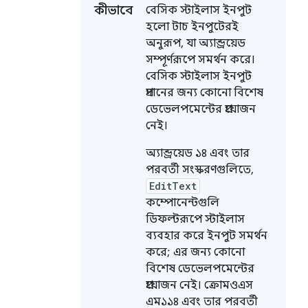
কীভাবে
বেসিক স্টাইলাস ইনপুট
হলো টাচ ইনপুটেরই
অনুরূপ, যা অ্যান্ড্রয়েড
সম্পূর্ণরূপে সমর্থন করে।
বেসিক স্টাইলাস ইনপুট
প্রদানের জন্য কোনো বিশেষ
ডেভেলপমেন্টের প্রয়োজন
নেই।
অ্যান্ড্রয়েড ১৪ এবং তার
পরবর্তী সংস্করণগুলিতে,
EditText
কম্পোনেন্টগুলি
ডিফল্টরূপে স্টাইলাস
ব্যবহার করে ইনপুট সমর্থন
করে; এর জন্য কোনো
বিশেষ ডেভেলপমেন্টের
প্রয়োজন নেই। ক্রোমওএস
এম১১৪ এবং তার পরবর্তী