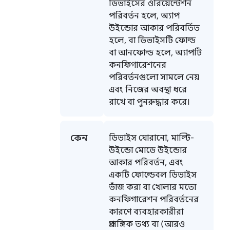
ডিভাইসের ওরিয়েন্টেশন
পরিবর্তন হলে, অ্যাপ
উইন্ডোর আকার পরিবর্তিত
হলে, বা ডিভাইসটি ফোল্ড
বা আনফোল্ড হলে, অ্যাপটি
কনফিগারেশনের
পরিবর্তনগুলো সামলে নেয়
এবং নিজের অবস্থা ধরে
রাখে বা পুনরুদ্ধার করে।
কেন
ডিভাইস ঘোরানো, মাল্টি-
উইন্ডো মোডে উইন্ডোর
আকার পরিবর্তন, এবং
একটি ফোল্ডেবল ডিভাইস
ভাঁজ করা বা খোলার মতো
কনফিগারেশন পরিবর্তনের
কারণে ব্যবহারকারীরা
প্রাসঙ্গিক তথ্য বা (আরও