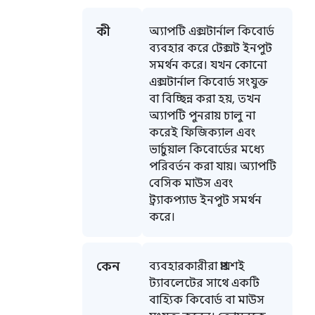
কী
অ্যাপটি এক্সটার্নাল কিবোর্ড
ব্যবহার করে টেক্সট ইনপুট
সমর্থন করে। যখন কোনো
এক্সটার্নাল কিবোর্ড সংযুক্ত
বা বিচ্ছিন্ন করা হয়, তখন
অ্যাপটি পুনরায় চালু না
করেই ফিজিক্যাল এবং
ভার্চুয়াল কিবোর্ডের মধ্যে
পরিবর্তন করা যায়। অ্যাপটি
বেসিক মাউস এবং
ট্র্যাকপ্যাড ইনপুট সমর্থন
করে।
কেন
ব্যবহারকারীরা প্রায়শই
ট্যাবলেটের সাথে একটি
বাহ্যিক কিবোর্ড বা মাউস