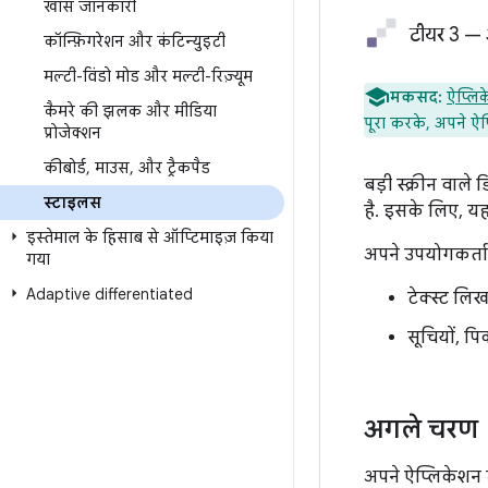
खास जानकारी
टीयर 3 — अ
कॉन्फ़िगरेशन और कंटिन्युइटी
मल्टी-विंडो मोड और मल्टी-रिज़्यूम
मकसद:
ऐप्लिक
कैमरे की झलक और मीडिया
पूरा करके, अपने ऐ
प्रोजेक्शन
कीबोर्ड
,
माउस
,
और ट्रैकपैड
बड़ी स्क्रीन वाल
स्टाइलस
है. इसके लिए, यह 
इस्तेमाल के हिसाब से ऑप्टिमाइज़ किया
अपने उपयोगकर्ता
गया
Adaptive differentiated
टेक्स्ट ल
सूचियों, प
अगले चरण
अपने ऐप्लिकेशन मे