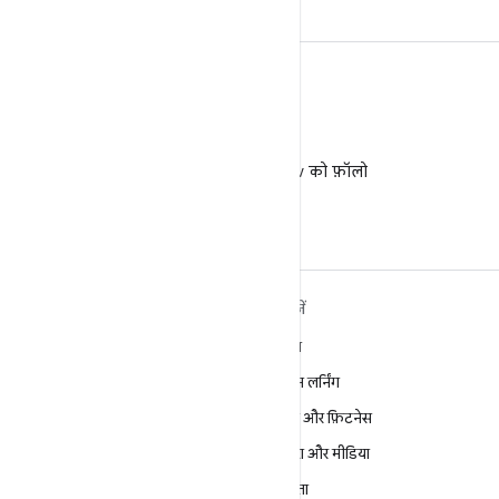
X
X पर @AndroidDev को फ़ॉलो
करें
ANDROID के बारे में ज़्यादा
खोजें
जानें
गेमिंग
Android
मशीन लर्निंग
Android for Enterprise
सेहत और फ़िटनेस
सुरक्षा
कैमरा और मीडिया
सोर्स
निजता