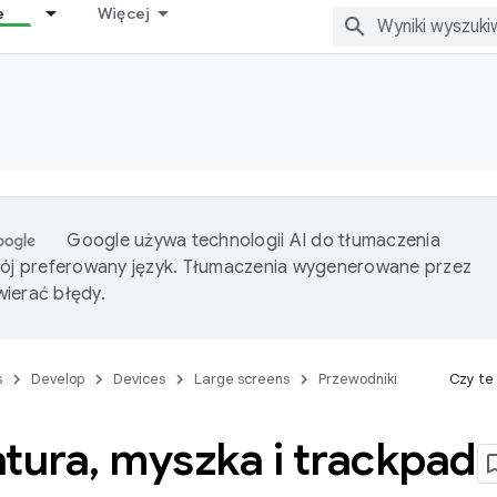
e
Więcej
Google używa technologii AI do tłumaczenia
wój preferowany język. Tłumaczenia wygenerowane przez
ierać błędy.
s
Develop
Devices
Large screens
Przewodniki
Czy te
atura
,
myszka i trackpad