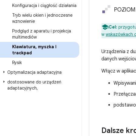
Konfiguracja i ciągłość działania
POZIOM 
Tryb wielu okien i jednoczesne
wznowienie
Cel:
przygotu
Podgląd z aparatu i projekcja
w
wskazówkach do
multimediów
Klawiatura
,
myszka i
Urządzenia z du
trackpad
danych wejściow
Rysik
Włącz w aplikac
Optymalizacja adaptacyjna
dostosowane do urządzeń
Wpisywani
adaptacyjnych
,
Przełączan
podstawowe
Dalsze kr