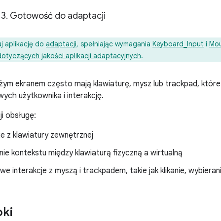
3. Gotowość do adaptacji
j aplikację do
adaptacji
, spełniając wymagania
Keyboard_Input
i
Mou
tyczących jakości aplikacji adaptacyjnych
.
żym ekranem często mają klawiaturę, mysz lub trackpad, któr
ych użytkownika i interakcję.
ji obsługę:
e z klawiatury zewnętrznej
ie kontekstu między klawiaturą fizyczną a wirtualną
 interakcje z myszą i trackpadem, takie jak klikanie, wybieranie
oki