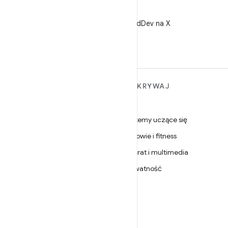
X
Obserwuj @AndroidDev na X
WIĘCEJ INFORMACJI O
ODKRYWAJ
ANDROIDZIE
Gry
Android
Systemy uczące się
Android dla firm
Zdrowie i fitness
Zabezpieczenia
Aparat i multimedia
Źródło
Prywatność
Wiadomości
5G
Blog
Podcasty