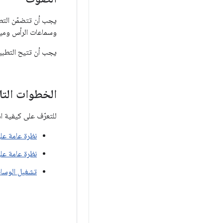
يجب أن تتضمّن التطب
وسماعات الرأس وميكروفونات USB والأجه
يجب أن تتيح التطبيق
الخطوات التال
للتعرّف على كيفية ا
نظرة عامة على eraX
نظرة عامة عل
تشغيل الوسائ