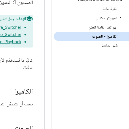
المستوى 1: التمايز التكيّفي
نظرة عامة
كمبيوتر مكتبي
الهدف:
جعل تطبي
الهواتف القابلة للطيّ
a_Switcher
io_Switcher
الكاميرا • الصوت
d_Playback
قلم الشاشة
غالبًا ما تُستخدَم ا
عالية.
الكاميرا
يجب أن تتضمّن التطبي
الصوت