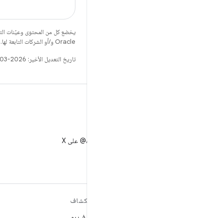
يخضع كل من المحتوى وعيّنات الت
Oracle و/أو الشركات التابعة لها.
تاريخ التعديل الأخير: 2026-03-23 (حسب التوقيت العالمي المتفَّق عليه)
X
متابعة AndroidDev@ على X
مزيد من المعلومات حول نظام
استكشاف
التشغيل ANDROID
ألعاب فيديو