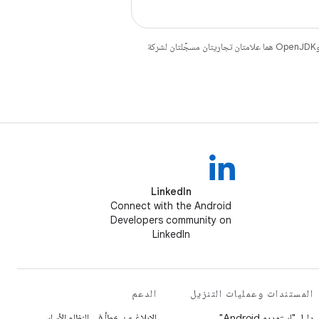
. إنّ Java وOpenJDK هما علامتان تجاريتان مسجَّلتان لشركة
LinkedIn
Connect with the Android
Developers community on
LinkedIn
المستندات وعمليات التنزيل
الدعم
دليل "استوديو Android"
الإبلاغ عن خطأ في النظام الأساسي