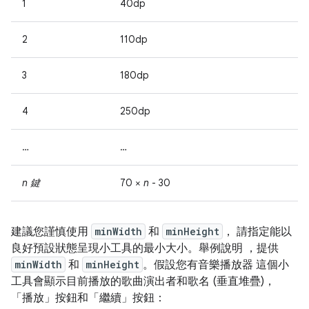
1
40dp
2
110dp
3
180dp
4
250dp
…
…
n 鍵
70 ×
n
- 30
建議您謹慎使用
minWidth
和
minHeight
， 請指定能以
良好預設狀態呈現小工具的最小大小。舉例說明 ，提供
minWidth
和
minHeight
。假設您有音樂播放器 這個小
工具會顯示目前播放的歌曲演出者和歌名 (垂直堆疊)，
「播放」
按鈕和「繼續」
按鈕：