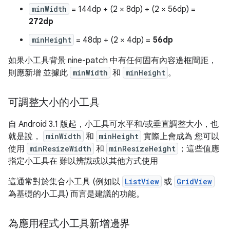
minWidth
= 144dp + (2 × 8dp) + (2 × 56dp) =
272dp
minHeight
= 48dp + (2 × 4dp) =
56dp
如果小工具背景 nine-patch 中有任何固有內容邊框間距，
則應新增 並據此
minWidth
和
minHeight
。
可調整大小的小工具
自 Android 3.1 版起，小工具可水平和/或垂直調整大小，也
就是說，
minWidth
和
minHeight
實際上會成為
您可以
使用
minResizeWidth
和
minResizeHeight
；這些值應
指定小工具在 難以辨識或以其他方式使用
這通常對於集合小工具 (例如以
ListView
或
GridView
為基礎的小工具) 而言是建議的功能。
為應用程式小工具新增邊界