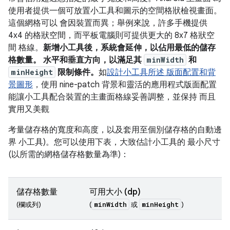
使用者提供一個可放置小工具和圖示的空間格狀檢視畫面。
這個網格可以 會因裝置而異；舉例來說，許多手機提供
4x4 的格狀空間，而平板電腦則可提供更大的 8x7 格狀空
間 格線。
新增小工具後，系統會延伸，以佔用最低的儲存
格數量。 水平和垂直方向，以滿足其
minWidth
和
minHeight
限制條件。
如
設計小工具所述 版面配置和背
景圖形
，使用 nine-patch 背景和靈活的應用程式版面配置
能讓小工具配合裝置的主畫面格線妥善調整，並保持 而且
實用又美觀
考量儲存格的寬度和高度，以及套用至個別儲存格的自動邊
界 小工具)。您可以使用下表，大致估計小工具的 最小尺寸
(以所需的網格儲存格數量為準)：
儲存格數量
可用大小 (dp)
minWidth
minHeight
(欄或列)
(
或
)