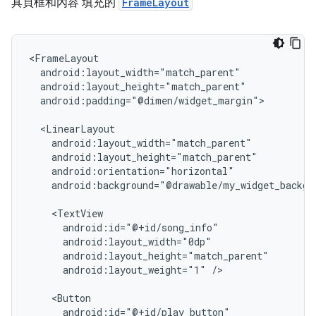
具頁框和內容 填充的
FrameLayout
android:padding="@dimen/widget_margin">

android:background="@drawable/my_widget_backgro
android:layout_weight="1"
/>
