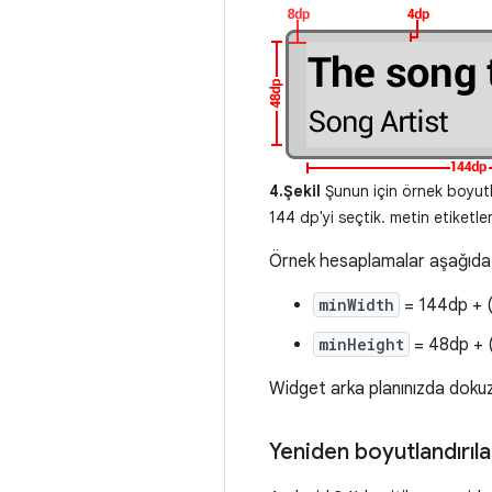
4.Şekil
Şunun için örnek boyutl
144 dp'yi seçtik. metin etiketleri
Örnek hesaplamalar aşağıda v
minWidth
= 144dp + (
minHeight
= 48dp + 
Widget arka planınızda doku
Yeniden boyutlandırıla