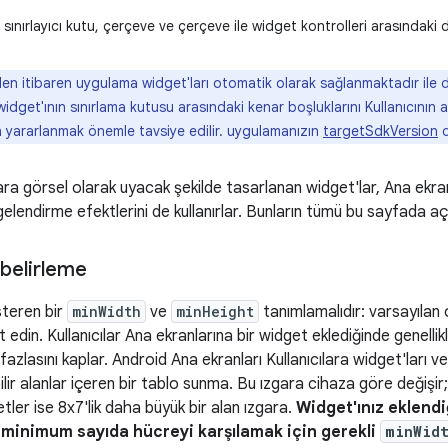
sınırlayıcı kutu, çerçeve ve çerçeve ile widget kontrolleri arasındaki 
n itibaren uygulama widget'ları otomatik olarak sağlanmaktadır ile d
dget'ının sınırlama kutusu arasındaki kenar boşluklarını Kullanıcının a
an yararlanmak önemle tavsiye edilir. uygulamanızın
targetSdkVersion
d
ra görsel olarak uyacak şekilde tasarlanan widget'lar, Ana ekran
lgelendirme efektlerini de kullanırlar. Bunların tümü bu sayfada açı
 belirleme
steren bir
minWidth
ve
minHeight
tanımlamalıdır: varsayılan
edin. Kullanıcılar Ana ekranlarına bir widget eklediğinde genellikl
fazlasını kaplar. Android Ana ekranları Kullanıcılara widget'ları v
abilir alanlar içeren bir tablo sunma. Bu ızgara cihaza göre değişi
etler ise 8x7'lik daha büyük bir alan ızgara.
Widget'ınız eklendiğ
 minimum sayıda hücreyi karşılamak için gerekli
minWid