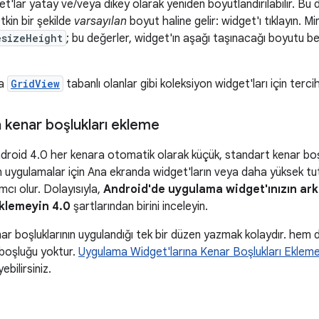
et'lar yatay ve/veya dikey olarak yeniden boyutlandırılabilir. Bu
etkin bir şekilde
varsayılan
boyut haline gelir: widget'ı tıklayın.
esizeHeight
; bu değerler, widget'ın aşağı taşınacağı boyutu be
a
GridView
tabanlı olanlar gibi koleksiyon widget'ları için tercih 
 kenar boşlukları ekleme
Android 4.0 her kenara otomatik olarak küçük, standart kenar boşl
n uygulamalar için Ana ekranda widget'ların veya daha yüksek tut
cı olur. Dolayısıyla,
Android'de uygulama widget'ınızın arka
klemeyin 4.0
şartlarından birini inceleyin.
nar boşluklarının uygulandığı tek bir düzen yazmak kolaydır. hem
 boşluğu yoktur.
Uygulama Widget'larına Kenar Boşlukları Eklem
ebilirsiniz.