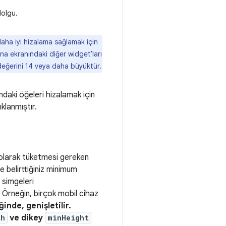
dolgu.
aha iyi hizalama sağlamak için
na ekranındaki diğer widget'ları
eğerini 14 veya daha büyüktür.
daki öğeleri hizalamak için
klanmıştır.
 olarak tüketmesi gereken
e belirttiğiniz minimum
e simgeleri
r; Örneğin, birçok mobil cihaz
inde, genişletilir.
th
ve dikey
minHeight