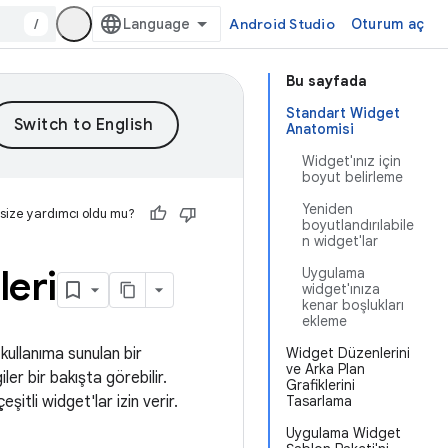
/
Android Studio
Oturum aç
Bu sayfada
Standart Widget
Anatomisi
Widget'ınız için
boyut belirleme
Yeniden
 size yardımcı oldu mu?
boyutlandırılabile
n widget'lar
eri
Uygulama
widget'ınıza
kenar boşlukları
ekleme
kullanıma sunulan bir
Widget Düzenlerini
ve Arka Plan
iler bir bakışta görebilir.
Grafiklerini
tli widget'lar izin verir.
Tasarlama
Uygulama Widget