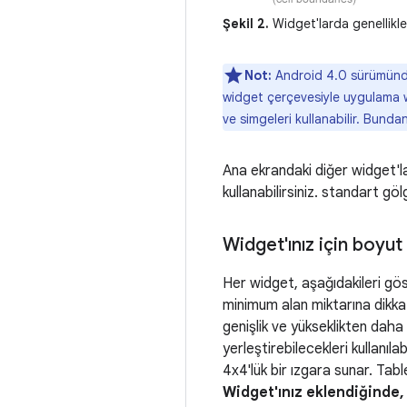
Şekil 2.
Widget'larda genellikle 
Not:
Android 4.0 sürümünde
widget çerçevesiyle uygulama wi
ve simgeleri kullanabilir. Bund
Ana ekrandaki diğer widget'la
kullanabilirsiniz. standart gö
Widget'ınız için boyut
Her widget, aşağıdakileri gö
minimum alan miktarına dikkat 
genişlik ve yükseklikten daha 
yerleştirebilecekleri kullanıl
4x4'lük bir ızgara sunar. Tabl
Widget'ınız eklendiğinde,