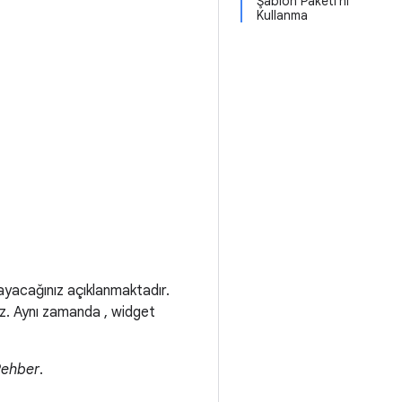
Şablon Paketi'ni
Kullanma
layacağınız açıklanmaktadır.
maz. Aynı zamanda , widget
ehber
.