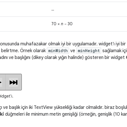
…
70 ×
n
− 30
onusunda muhafazakar olmak iyi bir uygulamadır. widget'ı iyi bi
belirtme. Örnek olarak
minWidth
ve
minHeight
sağlamak için
dını ve başlığını (dikey olarak yığın halinde) gösteren bir widget
idget'ı.
 ve başlık için iki TextView yüksekliği kadar olmalıdır. biraz boşl
ki
düğmeleri ile minimum metin genişliği (örneğin, genişlik (10 k