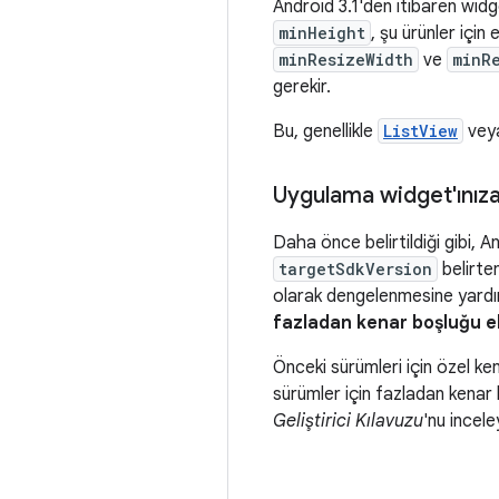
Android 3.1'den itibaren widg
minHeight
, şu ürünler için 
minResizeWidth
ve
minR
gerekir.
Bu, genellikle
ListView
vey
Uygulama widget'ınıza
Daha önce belirtildiği gibi, 
targetSdkVersion
belirte
olarak dengelenmesine yardım
fazladan kenar boşluğu e
Önceki sürümleri için özel ke
sürümler için fazladan kenar
Geliştirici Kılavuzu
'nu inceley