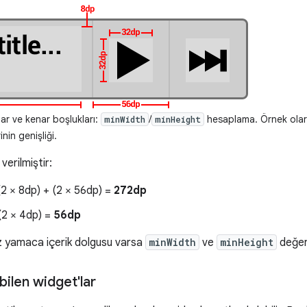
ar ve kenar boşlukları:
/
hesaplama. Örnek olara
minWidth
minHeight
nin genişliği.
erilmiştir:
2 × 8dp) + (2 × 56dp) =
272dp
(2 × 4dp) =
56dp
z yamaca içerik dolgusu varsa
minWidth
ve
minHeight
değerl
bilen widget'lar