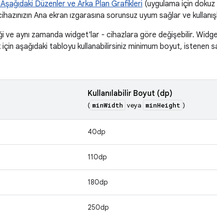
Aşağıdaki Düzenler ve Arka Plan Grafikleri
(uygulama için dokuz 
 cihazınızın Ana ekran ızgarasına sorunsuz uyum sağlar ve kullanış
ği ve aynı zamanda widget'lar - cihazlara göre değişebilir. Widget
için aşağıdaki tabloyu kullanabilirsiniz minimum boyut, istenen s
Kullanılabilir Boyut (dp)
minWidth
minHeight
(
veya
)
40dp
110dp
180dp
250dp