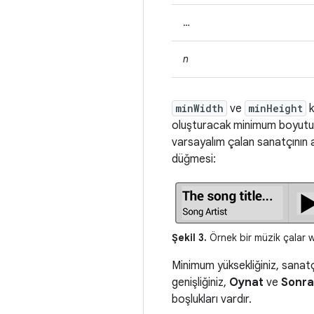
…
n
minWidth
ve
minHeight
k
oluşturacak minimum boyutu 
varsayalım çalan sanatçının a
düğmesi:
Şekil 3.
Örnek bir müzik çalar w
Minimum yüksekliğiniz, sanatçı
genişliğiniz,
Oynat
ve
Sonra
boşlukları vardır.