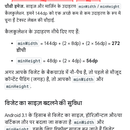
चौथी इमेज.
साइज़ और मार्जिन के उदाहरण
/
minWidth
minHeight
कैलकुलेशन. हमने 144dp को एक अच्छे कम से कम उदाहरण के रूप में
चुना है टेक्स्ट लेबल की चौड़ाई.
कैलकुलेशन के उदाहरण नीचे दिए गए हैं:
minWidth
= 144dp + (2 × 8dp) + (2 × 56dp) =
272
डीपी
minHeight
= 48dp + (2 × 4dp) =
56dp
अगर आपके विजेट के बैकग्राउंड में नौ-पैच है, तो पहले से मौजूद
कॉन्टेंट पैडिंग (जगह) है, तो आपको
minWidth
और
minHeight
.
विजेट का साइज़ बदलने की सुविधा
Android 3.1 के हिसाब से विजेट का साइज़, हॉरिज़ॉन्टल और/या
वर्टिकल तौर पर बदला जा सकता है
minWidth
और
minHeight
, इसके लिए
डिफ़ॉल्ट
साइज़ बन जाते हैं विजेट.