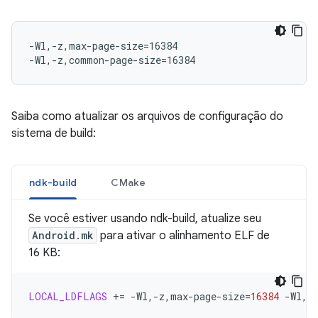
-Wl,-z,max-page-size=16384

Saiba como atualizar os arquivos de configuração do
sistema de build:
ndk-build
CMake
Se você estiver usando ndk-build, atualize seu
Android.mk
para ativar o alinhamento ELF de
16 KB:
LOCAL_LDFLAGS
+=
-Wl,-z,max-page-size
=
16384
-Wl,-