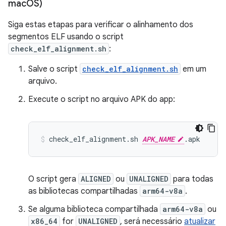
mac
OS)
Siga estas etapas para verificar o alinhamento dos
segmentos ELF usando o script
check_elf_alignment.sh
:
Salve o script
check_elf_alignment.sh
em um
arquivo.
Execute o script no arquivo APK do app:
check_elf_alignment.sh 
APK_NAME
O script gera
ALIGNED
ou
UNALIGNED
para todas
as bibliotecas compartilhadas
arm64-v8a
.
Se alguma biblioteca compartilhada
arm64-v8a
ou
x86_64
for
UNALIGNED
, será necessário
atualizar