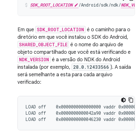
SDK_ROOT_LOCATION
/Android/sdk/ndk/
NDK_VER
Em que
SDK_ROOT_LOCATION
é o caminho para o
diretório em que você instalou o SDK do Android,
SHARED_OBJECT_FILE
é o nome do arquivo de
objeto compartilhado que você está verificando e
NDK_VERSION
é a versão do NDK do Android
instalada (por exemplo,
28.0.12433566
). A saída
será semelhante a esta para cada arquivo
verificado:
LOAD off    0x0000000000000000 vaddr 0x0000000
LOAD off    0x0000000000042a90 vaddr 0x0000000