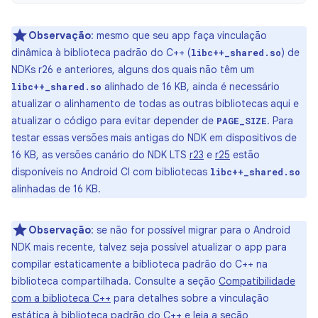
Observação
:
mesmo que seu app faça vinculação
dinâmica à biblioteca padrão do C++ (
) de
libc++_shared.so
NDKs r26 e anteriores, alguns dos quais não têm um
alinhado de 16 KB, ainda é necessário
libc++_shared.so
atualizar o alinhamento de todas as outras bibliotecas aqui e
atualizar o código para evitar depender de
. Para
PAGE_SIZE
testar essas versões mais antigas do NDK em dispositivos de
16 KB, as versões canário do NDK LTS
r23
e
r25
estão
disponíveis no Android CI com bibliotecas
libc++_shared.so
alinhadas de 16 KB.
Observação
:
se não for possível migrar para o Android
NDK mais recente, talvez seja possível atualizar o app para
compilar estaticamente a biblioteca padrão do C++ na
biblioteca compartilhada. Consulte a seção
Compatibilidade
com a biblioteca C++
para detalhes sobre a vinculação
estática à biblioteca padrão do C++ e leia a seção