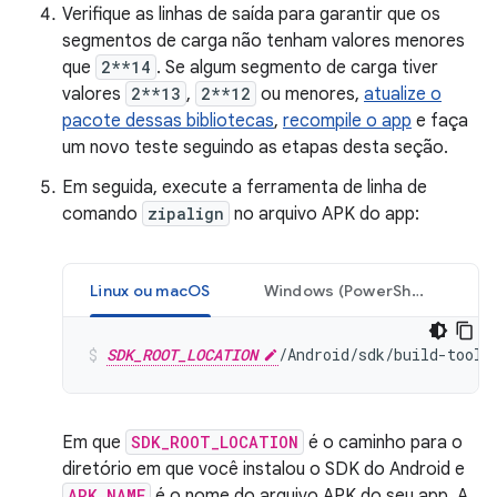
Verifique as linhas de saída para garantir que os
segmentos de carga não tenham valores menores
que
2**14
. Se algum segmento de carga tiver
valores
2**13
,
2**12
ou menores,
atualize o
pacote dessas bibliotecas
,
recompile o app
e faça
um novo teste seguindo as etapas desta seção.
Em seguida, execute a ferramenta de linha de
comando
zipalign
no arquivo APK do app:
Linux ou macOS
Windows (PowerShell)
SDK_ROOT_LOCATION
/Android/sdk/build-tools
Em que
SDK_ROOT_LOCATION
é o caminho para o
diretório em que você instalou o SDK do Android e
APK_NAME
é o nome do arquivo APK do seu app. A