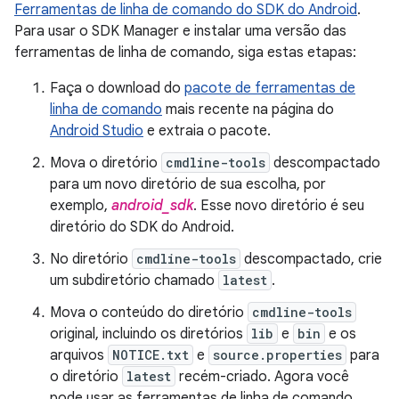
Ferramentas de linha de comando do SDK do Android
.
Para usar o SDK Manager e instalar uma versão das
ferramentas de linha de comando, siga estas etapas:
Faça o download do
pacote de ferramentas de
linha de comando
mais recente na página do
Android Studio
e extraia o pacote.
Mova o diretório
cmdline-tools
descompactado
para um novo diretório de sua escolha, por
exemplo,
android_sdk
. Esse novo diretório é seu
diretório do SDK do Android.
No diretório
cmdline-tools
descompactado, crie
um subdiretório chamado
latest
.
Mova o conteúdo do diretório
cmdline-tools
original, incluindo os diretórios
lib
e
bin
e os
arquivos
NOTICE.txt
e
source.properties
para
o diretório
latest
recém-criado. Agora você
pode usar as ferramentas de linha de comando