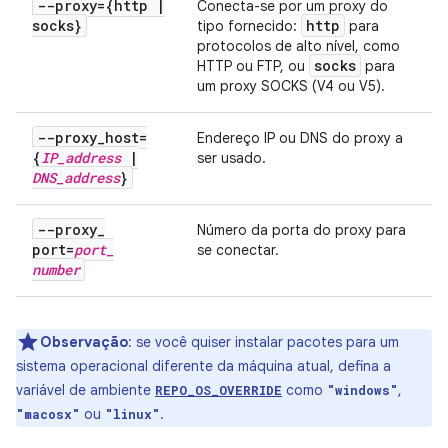
--proxy={http
|
Conecta-se por um proxy do
socks}
http
tipo fornecido:
para
protocolos de alto nível, como
socks
HTTP ou FTP, ou
para
um proxy SOCKS (V4 ou V5).
--proxy
_
host=
Endereço IP ou DNS do proxy a
{
IP
_
address
|
ser usado.
DNS
_
address
}
--proxy
_
Número da porta do proxy para
port=
port
_
se conectar.
number
Observação
:
se você quiser instalar pacotes para um
sistema operacional diferente da máquina atual, defina a
variável de ambiente
como
,
REPO_OS_OVERRIDE
"windows"
ou
.
"macosx"
"linux"