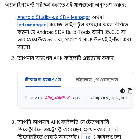
অ্যালাইনমেন্ট পরীক্ষা করতে এই ধাপগুলো অনুসরণ করুন:
Android Studio-এর SDK Manager
অথবা
sdkmanager
কমান্ড-লাইন টুল ব্যবহার করে নিশ্চিত
করুন যে Android SDK Build-Tools ভার্সন 35.0.0 বা
তার চেয়ে উচ্চতর এবং Android NDK উভয়ই ইনস্টল করা
আছে।
আপনার অ্যাপের APK ফাইলটি এক্সট্র্যাক্ট করুন:
লিনাক্স বা ম্যাকওএস
উইন্ডোজ (পাওয়ারশেল)
unzip 
APK_NAME
আপনি আপনার APK ফাইলটি যে টেম্পোরারি
ডিরেক্টরিতে এক্সট্র্যাক্ট করেছেন, সেখানকার
lib
ডিরেক্টরিতে শেয়ার্ড অবজেক্ট (
.so
) ফাইলগুলো