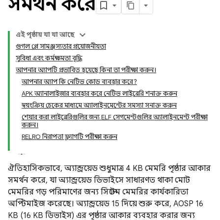
সমর্থন করে
এই পৃষ্ঠায় যা যা আছে
গুগল প্লে সামঞ্জস্যতার প্রয়োজনীয়তা
সুবিধা এবং কর্মক্ষমতা বৃদ্ধি
আপনার অ্যাপটি প্রভাবিত হয়েছে কিনা তা পরীক্ষা করুন।
আপনার অ্যাপ কি নেটিভ কোড ব্যবহার করে?
APK অ্যানালাইজার ব্যবহার করে নেটিভ লাইব্রেরি শনাক্ত করুন
স্বয়ংক্রিয় চেকের মাধ্যমে অ্যালাইনমেন্টের সমস্যা সনাক্ত করুন
শেয়ার করা লাইব্রেরিগুলির জন্য ELF সেগমেন্টগুলির অ্যালাইনমেন্ট পরীক্ষা
করুন।
RELRO নিরাপত্তা ফ্ল্যাগটি পরীক্ষা করুন
ঐতিহাসিকভাবে, অ্যান্ড্রয়েড শুধুমাত্র 4 KB মেমরি পৃষ্ঠার আকার
সমর্থন করে, যা অ্যান্ড্রয়েড ডিভাইসে সাধারণত থাকা মোট
মেমরির গড় পরিমাণের জন্য সিস্টেম মেমরির কার্যকারিতা
অপ্টিমাইজ করেছে। অ্যান্ড্রয়েড 15 দিয়ে শুরু করে, AOSP 16
KB (16 KB ডিভাইস) এর পৃষ্ঠার আকার ব্যবহার করার জন্য