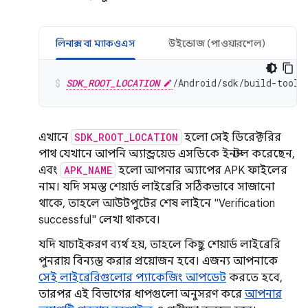
লিনাক্স বা ম্যাকওএস
উইন্ডোজ (পাওয়ারশেল)
SDK_ROOT_LOCATION
/Android/sdk/build-tools
এখানে
SDK_ROOT_LOCATION
হলো সেই ডিরেক্টরির
পাথ যেখানে আপনি অ্যান্ড্রয়েড এসডিকে ইনস্টল করেছেন,
এবং
APK_NAME
হলো আপনার অ্যাপের APK ফাইলের
নাম। যদি সমস্ত শেয়ার্ড লাইব্রেরি সঠিকভাবে সাজানো
থাকে, তাহলে আউটপুটের শেষ লাইনে "Verification
successful" লেখা থাকবে।
যদি যাচাইকরণ ব্যর্থ হয়, তাহলে কিছু শেয়ার্ড লাইব্রেরি
পুনরায় বিন্যস্ত করার প্রয়োজন হবে। এজন্য আপনাকে
সেই লাইব্রেরিগুলোর প্যাকেজিং আপডেট
করতে হবে,
তারপর এই বিভাগের ধাপগুলো অনুসরণ করে
আপনার