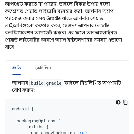
আপগ্রেড করতে না পারেন, তাহলে বিকল্প উপায় হলো
কম্প্রেসড শেয়ার্ড লাইব্রেরি ব্যবহার করা। আপনার অ্যাপ
প্যাকেজ করার সময় Gradle যাতে আপনার শেয়ার্ড
লাইব্রেরিগুলো কম্প্রেস করে, সেজন্য আপনার Gradle
কনফিগারেশন আপডেট করুন। এর ফলে আনঅ্যালাইনড
শেয়ার্ড লাইব্রেরির কারণে অ্যাপ ইনস্টলেশনের সমস্যা এড়ানো
যাবে।
গ্রুভি
কোটলিন
আপনার
build.gradle
ফাইলে নিম্নলিখিত অপশনটি
যোগ করুন:
android
{
...
packagingOptions
{
jniLibs
{
useLegacyPackaging
true