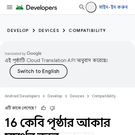
সাইন-ইন করুন
DEVELOP
DEVICES
COMPATIBILITY
এই পৃষ্ঠাটি
Cloud Translation API
অনুবাদ করেছে।
Android Developers
Develop
Devices
Compatibility
এটি কাজে লেগেছে?
16 কেবি পৃষ্ঠার আকার