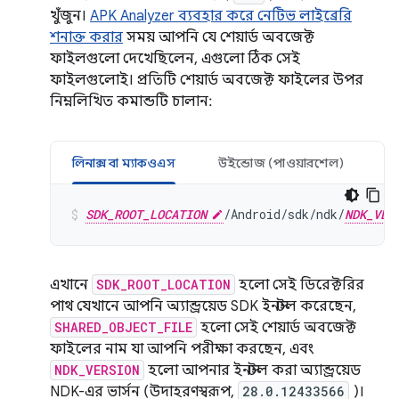
খুঁজুন।
APK Analyzer ব্যবহার করে নেটিভ লাইব্রেরি
শনাক্ত করার
সময় আপনি যে শেয়ার্ড অবজেক্ট
ফাইলগুলো দেখেছিলেন, এগুলো ঠিক সেই
ফাইলগুলোই। প্রতিটি শেয়ার্ড অবজেক্ট ফাইলের উপর
নিম্নলিখিত কমান্ডটি চালান:
লিনাক্স বা ম্যাকওএস
উইন্ডোজ (পাওয়ারশেল)
SDK_ROOT_LOCATION
/Android/sdk/ndk/
NDK_VER
এখানে
SDK_ROOT_LOCATION
হলো সেই ডিরেক্টরির
পাথ যেখানে আপনি অ্যান্ড্রয়েড SDK ইনস্টল করেছেন,
SHARED_OBJECT_FILE
হলো সেই শেয়ার্ড অবজেক্ট
ফাইলের নাম যা আপনি পরীক্ষা করছেন, এবং
NDK_VERSION
হলো আপনার ইনস্টল করা অ্যান্ড্রয়েড
NDK-এর ভার্সন (উদাহরণস্বরূপ,
28.0.12433566
)।