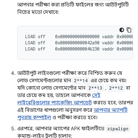
আপনার পরীক্ষা করা প্রতিটি ফাইলের জন্য আউটপুটটি
নিচের মতো দেখাবে:
LOAD off    0x0000000000000000 vaddr 0x0000000
LOAD off    0x0000000000042a90 vaddr 0x0000000
আউটপুট লাইনগুলো পরীক্ষা করে নিশ্চিত করুন যে
লোড সেগমেন্টগুলোর মান
2**14
এর চেয়ে কম নয়।
যদি কোনো লোড সেগমেন্টের মান
2**13
,
2**12
বা
তার চেয়ে কম হয়, তাহলে আপনাকে
সেই
লাইব্রেরিগুলোর প্যাকেজিং আপডেট
করতে হবে, তারপর
এই বিভাগের ধাপগুলো অনুসরণ করে
আপনার অ্যাপটি
পুনরায় কম্পাইল
ও পরীক্ষা করতে হবে।
এরপরে, আপনার অ্যাপের APK ফাইলটিতে
zipalign
কমান্ড-লাইন টুলটি চালান: