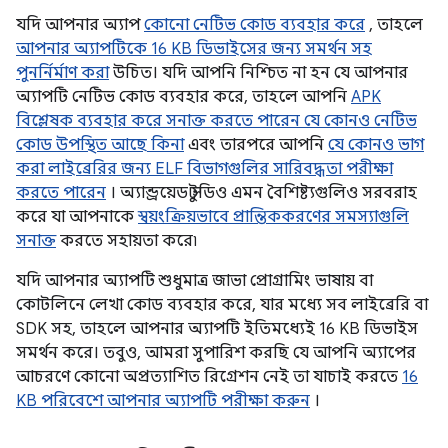
যদি আপনার অ্যাপ
কোনো নেটিভ কোড ব্যবহার করে
, তাহলে
আপনার অ্যাপটিকে 16 KB ডিভাইসের জন্য সমর্থন সহ
পুনর্নির্মাণ করা
উচিত। যদি আপনি নিশ্চিত না হন যে আপনার
অ্যাপটি নেটিভ কোড ব্যবহার করে, তাহলে আপনি
APK
বিশ্লেষক ব্যবহার করে সনাক্ত করতে পারেন যে কোনও নেটিভ
কোড উপস্থিত আছে কিনা
এবং তারপরে আপনি
যে কোনও ভাগ
করা লাইব্রেরির জন্য ELF বিভাগগুলির সারিবদ্ধতা পরীক্ষা
করতে পারেন
। অ্যান্ড্রয়েড স্টুডিও এমন বৈশিষ্ট্যগুলিও সরবরাহ
করে যা আপনাকে
স্বয়ংক্রিয়ভাবে প্রান্তিককরণের সমস্যাগুলি
সনাক্ত
করতে সহায়তা করে৷
যদি আপনার অ্যাপটি শুধুমাত্র জাভা প্রোগ্রামিং ভাষায় বা
কোটলিনে লেখা কোড ব্যবহার করে, যার মধ্যে সব লাইব্রেরি বা
SDK সহ, তাহলে আপনার অ্যাপটি ইতিমধ্যেই 16 KB ডিভাইস
সমর্থন করে। তবুও, আমরা সুপারিশ করছি যে আপনি অ্যাপের
আচরণে কোনো অপ্রত্যাশিত রিগ্রেশন নেই তা যাচাই করতে
16
KB পরিবেশে আপনার অ্যাপটি পরীক্ষা করুন
।