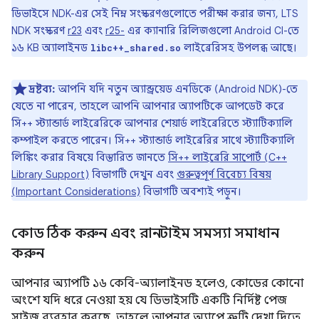
ডিভাইসে NDK-এর সেই নিম্ন সংস্করণগুলোতে পরীক্ষা করার জন্য, LTS
NDK সংস্করণ
r23
এবং
r25-
এর ক্যানারি রিলিজগুলো Android CI-তে
১৬ KB অ্যালাইনড
লাইব্রেরিসহ উপলব্ধ আছে।
libc++_shared.so
দ্রষ্টব্য:
আপনি যদি নতুন অ্যান্ড্রয়েড এনডিকে (Android NDK)-তে
যেতে না পারেন, তাহলে আপনি আপনার অ্যাপটিকে আপডেট করে
সি++ স্ট্যান্ডার্ড লাইব্রেরিকে আপনার শেয়ার্ড লাইব্রেরিতে স্ট্যাটিক্যালি
কম্পাইল করতে পারেন। সি++ স্ট্যান্ডার্ড লাইব্রেরির সাথে স্ট্যাটিক্যালি
লিঙ্কিং করার বিষয়ে বিস্তারিত জানতে
সি++ লাইব্রেরি সাপোর্ট (C++
Library Support)
বিভাগটি দেখুন এবং
গুরুত্বপূর্ণ বিবেচ্য বিষয়
(Important Considerations)
বিভাগটি অবশ্যই পড়ুন।
কোড ঠিক করুন এবং রানটাইম সমস্যা সমাধান
করুন
আপনার অ্যাপটি ১৬ কেবি-অ্যালাইনড হলেও, কোডের কোনো
অংশে যদি ধরে নেওয়া হয় যে ডিভাইসটি একটি নির্দিষ্ট পেজ
সাইজ ব্যবহার করছে, তাহলে আপনার অ্যাপে ত্রুটি দেখা দিতে