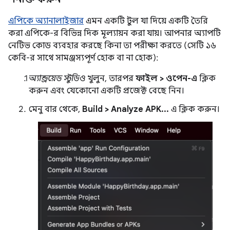
এপিকে অ্যানালাইজার
এমন একটি টুল যা দিয়ে একটি তৈরি
করা এপিকে-র বিভিন্ন দিক মূল্যায়ন করা যায়। আপনার অ্যাপটি
নেটিভ কোড ব্যবহার করছে কিনা তা পরীক্ষা করতে (সেটি ১৬
কেবি-র সাথে সামঞ্জস্যপূর্ণ হোক বা না হোক):
অ্যান্ড্রয়েড স্টুডিও
খুলুন, তারপর
ফাইল > ওপেন-এ
ক্লিক
করুন এবং যেকোনো একটি প্রজেক্ট বেছে নিন।
মেনু বার থেকে,
Build > Analyze APK...
এ ক্লিক করুন।