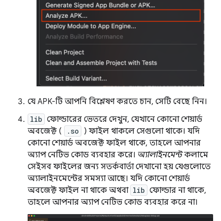
যে APK-টি আপনি বিশ্লেষণ করতে চান, সেটি বেছে নিন।
lib
ফোল্ডারের ভেতরে দেখুন, যেখানে কোনো শেয়ার্ড
অবজেক্ট (
.so
) ফাইল থাকলে সেগুলো থাকে। যদি
কোনো শেয়ার্ড অবজেক্ট ফাইল থাকে, তাহলে আপনার
অ্যাপ নেটিভ কোড ব্যবহার করে।
অ্যালাইনমেন্ট
কলামে
সেইসব ফাইলের জন্য সতর্কবার্তা দেখানো হয় যেগুলোতে
অ্যালাইনমেন্টের সমস্যা আছে। যদি কোনো শেয়ার্ড
অবজেক্ট ফাইল না থাকে অথবা
lib
ফোল্ডার না থাকে,
তাহলে আপনার অ্যাপ নেটিভ কোড ব্যবহার করে না।