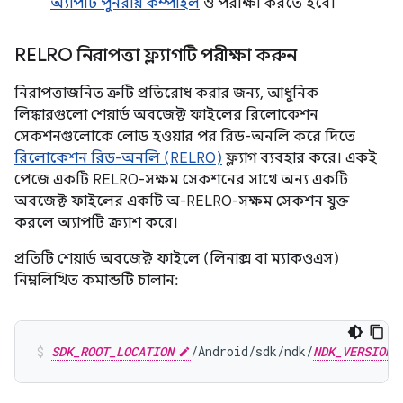
অ্যাপটি পুনরায় কম্পাইল
ও পরীক্ষা করতে হবে।
RELRO নিরাপত্তা ফ্ল্যাগটি পরীক্ষা করুন
নিরাপত্তাজনিত ত্রুটি প্রতিরোধ করার জন্য, আধুনিক
লিঙ্কারগুলো শেয়ার্ড অবজেক্ট ফাইলের রিলোকেশন
সেকশনগুলোকে লোড হওয়ার পর রিড-অনলি করে দিতে
রিলোকেশন রিড-অনলি (RELRO)
ফ্ল্যাগ ব্যবহার করে। একই
পেজে একটি RELRO-সক্ষম সেকশনের সাথে অন্য একটি
অবজেক্ট ফাইলের একটি অ-RELRO-সক্ষম সেকশন যুক্ত
করলে অ্যাপটি ক্র্যাশ করে।
প্রতিটি শেয়ার্ড অবজেক্ট ফাইলে (লিনাক্স বা ম্যাকওএস)
নিম্নলিখিত কমান্ডটি চালান:
SDK_ROOT_LOCATION
/Android/sdk/ndk/
NDK_VERSION