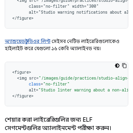
  <img src="/images/guide/practices/studio-align-wa
       class="no-filter" width="300"

       alt="Studio warning notifications about alig
অ্যান্ড্রয়েড স্টুডিওর লিন্ট
সেইসব নেটিভ লাইব্রেরিগুলোকেও
হাইলাইট করে যেগুলো ১৬ কেবি অ্যালাইনড নয়।
<
figure
<
img
src
=
"/images/guide/practices/studio-align-l
class
=
"no-filter"
alt
=
"Studio linter warning about a non-alig
<
/
figure
শেয়ার করা লাইব্রেরিগুলির জন্য ELF
সেগমেন্টগুলির অ্যালাইনমেন্ট পরীক্ষা করুন।