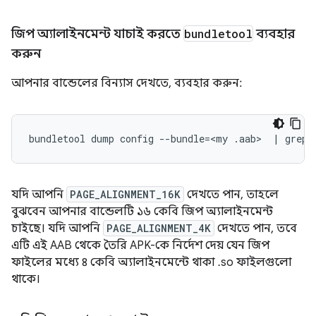
জিপ অ্যালাইনমেন্ট যাচাই করতে
bundletool
ব্যবহার
করুন
আপনার বান্ডেলের বিন্যাস দেখতে, ব্যবহার করুন:
bundletool
dump
config
--bundle
=
<my
.aab>
|
grep
যদি আপনি
PAGE_ALIGNMENT_16K
দেখতে পান, তাহলে
বুঝবেন আপনার বান্ডেলটি ১৬ কেবি জিপ অ্যালাইনমেন্ট
চাইছে। যদি আপনি
PAGE_ALIGNMENT_4K
দেখতে পান, তবে
এটি এই AAB থেকে তৈরি APK-কে নির্দেশ দেয় যেন জিপ
ফাইলের মধ্যে ৪ কেবি অ্যালাইনমেন্টে থাকা .so ফাইলগুলো
থাকে।