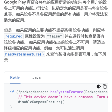
Google Play 商店会将您的应用所需的功能与每个用户的设
备上可用的功能进行比较，以确定您的应用是否与每台设备
兼容。如果设备不具备应用所需的所有功能，用户将无法安
装您的应用。
但是，如果应用的主要功能不
需要
某项 设备功能，则应将
required
属性设置为
"false"
并在运行时检查是否有
该设备功能。 如果应用功能在当前设备上不可用，请适当
降级相应的应用功能。例如，您可以通过调用
hasSystemFeature()
来查询某项功能是否可用，如下所
示：
Kotlin
Java
if
(
!
packageManager
.
hasSystemFeature
(
PackageManage
// This device doesn't have a compass. Turn of
disableCompassFeature
()
}