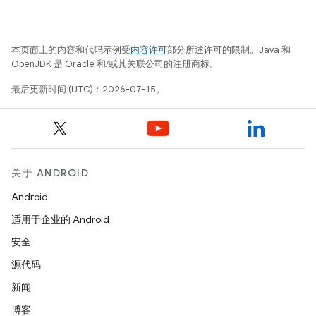
本页面上的内容和代码示例受
内容许可
部分所述许可的限制。Java 和
OpenJDK 是 Oracle 和/或其关联公司的注册商标。
最后更新时间 (UTC)：2026-07-15。
关于 ANDROID
Android
适用于企业的 Android
安全
源代码
新闻
博客