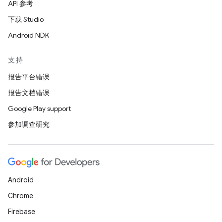
API 参考
下载 Studio
Android NDK
支持
报告平台错误
报告文档错误
Google Play support
参加调查研究
Android
Chrome
Firebase