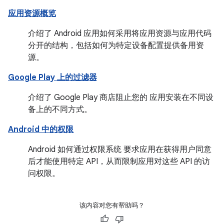
应用资源概览
介绍了 Android 应用如何采用将应用资源与应用代码
分开的结构，包括如何为特定设备配置提供备用资
源。
Google Play 上的过滤器
介绍了 Google Play 商店阻止您的 应用安装在不同设
备上的不同方式。
Android 中的权限
Android 如何通过权限系统 要求应用在获得用户同意
后才能使用特定 API，从而限制应用对这些 API 的访
问权限。
该内容对您有帮助吗？