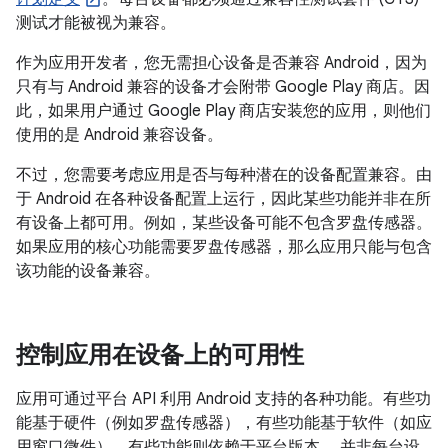
测试才能被视为兼容。
作为应用开发者，您无需担心设备是否兼容 Android，因为
只有与 Android 兼容的设备才会附带 Google Play 商店。因
此，如果用户通过 Google Play 商店安装您的应用，则他们
使用的是 Android 兼容设备。
不过，您需要考虑应用是否与每种潜在的设备配置兼容。由
于 Android 在各种设备配置上运行，因此某些功能并非在所
有设备上都可用。例如，某些设备可能不包含罗盘传感器。
如果应用的核心功能需要罗盘传感器，那么应用只能与包含
该功能的设备兼容。
控制应用在设备上的可用性
应用可通过平台 API 利用 Android 支持的各种功能。有些功
能基于硬件（例如罗盘传感器），有些功能基于软件（如应
用窗口微件），有些功能则依赖于平台版本。 并非每台设