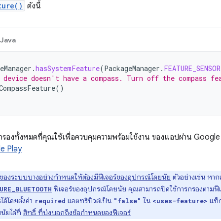
ture()
ดังนี้
Java
eManager
.
hasSystemFeature
(
PackageManager
.
FEATURE_SENSOR
 device doesn't have a compass. Turn off the compass fe
CompassFeature
()
ตัวกรองทั้งหมดที่คุณใช้เพื่อควบคุมความพร้อมใช้งาน ของแอปผ่าน Google 
e Play
ิ์ของระบบบางอย่างกำหนดให้ต้องมีฟีเจอร์ของอุปกรณ์โดยนัย
ตัวอย่างเช่น หากแ
ฟีเจอร์ของอุปกรณ์โดยนัย คุณสามารถปิดใช้การกรองตามฟีเ
URE_BLUETOOTH
ได้โดยตั้งค่า
แอตทริบิวต์เป็น
ใน
แท็ก
required
"false"
<uses-feature>
นัยได้ที่
สิทธิ์ ที่บ่งบอกถึงข้อกำหนดของฟีเจอร์