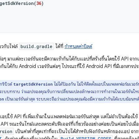
getSdkVersion
(
36
)
ี่ยวกับไฟล์
build.gradle
ได้ที่
กำหนดค่าบิลด์
่อๆ มาแต่ละเวอร์ชันจะมีความเข้ากันได้กับแอปที่สร้างขึ้นโดยใช้ API จา
กันได้กับ Android เวอร์ชันต่อๆ ไปขณะที่ใช้ Android API ที่มีเอกสาร
ริบิวต์
ไม่ได้ป้องกัน ไม่ให้ติดตั้งแอปในแพลตฟอร์มเวอร์ชั
targetSdkVersion
้ระบบทราบ ว่าแอปของคุณรับการเปลี่ยนแปลงลักษณะการทำงานในเวอร์ชันใหม่ก
เป็นเวอร์ชันล่าสุด ระบบจะถือว่าแอปของคุณต้องมีความเข้ากันได้แบบย้อนหลัง
on
อปใช้ API ที่เพิ่มเข้ามาในแพลตฟอร์มเวอร์ชันล่าสุด แต่ไม่จำเป็นต้องใช้
PI ขณะรันไทม์และลดระดับฟีเจอร์ที่เกี่ยวข้องอย่างค่อยเป็นค่อยไปเมื่อร
rsion
เป็นค่าต่ำที่สุดเท่าที่จะเป็นไปได้สำหรับฟังก์ชันหลักของแอป จ
T
Build.VERSION_CODES