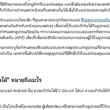
ยที่มีศักยภาพขนาดใหญ่สำหรับแอปของคุณ แอปจึงต้องรองรับความแตกต่าง
รับให้เข้ากับการกำหนดค่าหน้าจอที่แตกต่างกันได้เพื่อให้แอปประสบความส
วิร์กแอปแบบไดนามิก ที่คุณสามารถระบุทรัพยากรแอป
ที่เฉพาะเจาะจงกั
่แตกต่างกันสำหรับหน้าจอขนาดต่างๆ เพื่อช่วยให้แอปเข้ากันได้กับอุปกร
รกำหนดค่าอุปกรณ์ปัจจุบัน หากวางแผนการออกแบบแอปและทรัพยากรแอปเ
ลิเคชัน (APK) เดียวที่เพิ่มประสิทธิภาพประสบการณ์ของผู้ใช้ในอุปก
ณสามารถระบุข้อกำหนดของฟีเจอร์แอปและควบคุมประเภทอุปกรณ์ที่สามา
จำเป็น เอกสารนี้อธิบายวิธีควบคุมอุปกรณ์ที่มีสิทธิ์เข้าถึงแอปของคุณและว
นได้" หมายถึงอะไร
าแอป Android นั้น ความเข้ากันได้มี 2 ประเภท ได้แก่
ความเข้ากันได้ก
 เป็นโปรเจ็กต์โอเพนซอร์ส ผู้ผลิตฮาร์ดแวร์จึงสามารถสร้างอุปกรณ์ที่ใช้ร