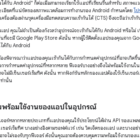
นได้กับ Android" ก็ต่อเมื่อสามารถเรียกใช้แอปที่เขียนขึ้นสำหรับ
สภาพแว
ยละเอียดที่แน่ชัดของสภาพแวดล้อมการทำงานของ Android กำหนดโดย
โป
รื่องต้องผ่านชุดเครื่องมือทดสอบความเข้ากันได้ (CTS) จึงจะถือว่าเข้ากั
 คุณไม่จำเป็นต้องกังวลว่าอุปกรณ์จะเข้ากันได้กับ Android หรือไม่ เนื่
ั้นที่จะมี Google Play Store ดังนั้น หากผู้ใช้ติดตั้งแอปของคุณจาก Go
ันได้กับ Android
้องพิจารณาว่าแอปของคุณเข้ากันได้กับการกำหนดค่าอุปกรณ์ที่อาจเกิดขึ้
ารกำหนดค่าอุปกรณ์ที่หลากหลาย ฟีเจอร์บางอย่างจึงไม่พร้อมใช้งานในอุ
ไม่มีเซ็นเซอร์เข็มทิศ ดังนั้น หากฟังก์ชันหลักของแอปต้องใช้เซ็นเซอร์เ
เท่านั้น
มพร้อมใช้งานของแอปในอุปกรณ์
ีเจอร์หลากหลายประเภทที่แอปของคุณใช้ประโยชน์ได้ผ่าน API ของแพลตฟ
็นเซอร์เข็มทิศ บางอย่างอิงตามซอฟต์แวร์ เช่น วิดเจ็ตของแอป และบางอย่
งอาจไม่รองรับทุกฟีเจอร์ ดังนั้นคุณอาจต้องควบคุมความพร้อมใช้งานของ