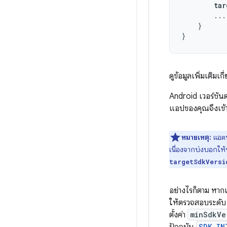
tar
...
}
}
ดูข้อมูลเพิ่มเติมเก
Android เวอร์ชันต
แอปของคุณจึงเข้า
หมายเหตุ:
แอตท
เนื่องจากบ่งบอกให
targetSdkVersi
อย่างไรก็ตาม หากแ
ให้ตรวจสอบระดับ A
ตั้งค่า
minSdkVe
SDK_IN