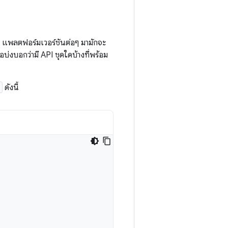
3 แพลตฟอร์มเวอร์ชันต่อๆ มามักจะ
่อบ่งบอกว่ามี API ชุดใดบ้างที่พร้อม
ดังนี้