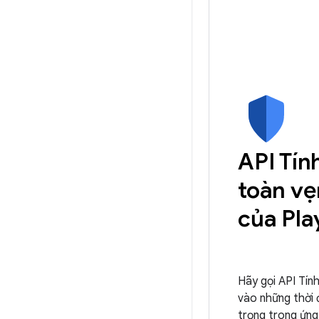
API Tín
toàn vẹ
của Pla
Hãy gọi API Tín
vào những thời
trọng trong ứn