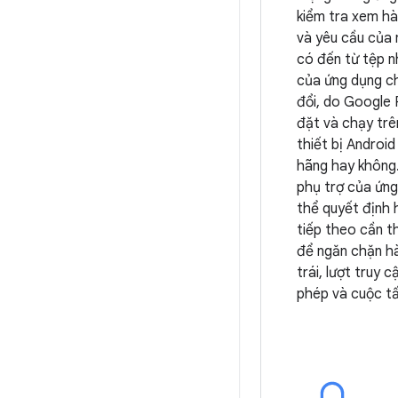
kiểm tra xem h
và yêu cầu của 
có đến từ tệp n
của ứng dụng c
đổi, do Google 
đặt và chạy tr
thiết bị Android
hãng hay không
phụ trợ của ứn
thể quyết định
tiếp theo cần t
để ngăn chặn hà
trái, lượt truy c
phép và cuộc t