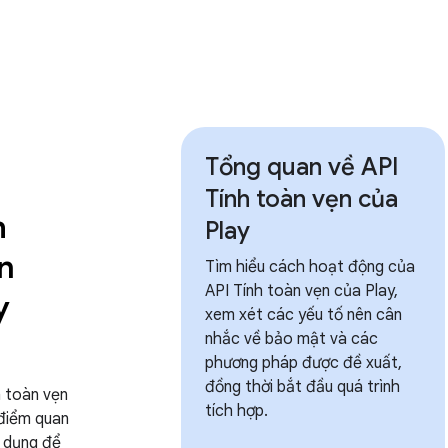
Tổng quan về API
Tính toàn vẹn của
h
Play
n
Tìm hiểu cách hoạt động của
API Tính toàn vẹn của Play,
y
xem xét các yếu tố nên cân
nhắc về bảo mật và các
phương pháp được đề xuất,
đồng thời bắt đầu quá trình
h toàn vẹn
tích hợp.
 điểm quan
g dụng để