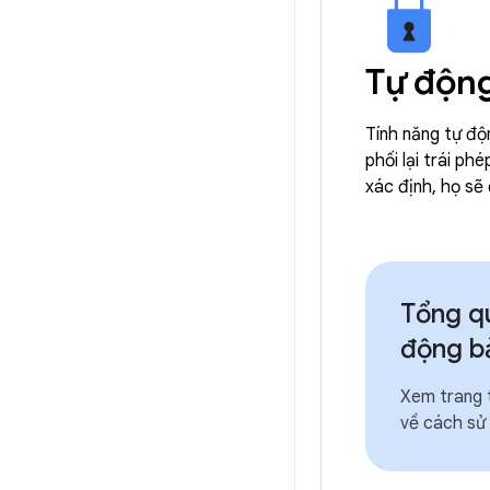
Tự độn
Tính năng tự độ
phối lại trái p
xác định, họ sẽ
Tổng qu
động b
Xem trang t
về cách sử 