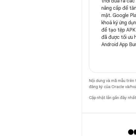
thời đưa ra các
nâng cấp để tăn
mật. Google Pl
khoá ký ứng dụ
để tạo tệp APK
đã được tối ưu 
Android App Bun
Nội dung và mã mẫu trên 
đăng ký của Oracle và/hoặ
Cập nhật lần gần đây nh