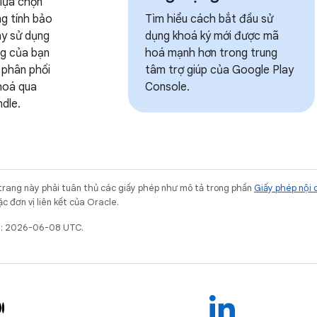
 lựa chọn
g tính bảo
Tìm hiểu cách bắt đầu sử
ay sử dụng
dụng khoá ký mới được mã
ng của bạn
hoá mạnh hơn trong trung
 phân phối
tâm trợ giúp của Google Play
hoá qua
Console.
dle.
trang này phải tuân thủ các giấy phép như mô tả trong phần
Giấy phép nội 
c đơn vị liên kết của Oracle.
ất: 2026-06-08 UTC.