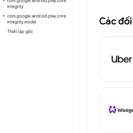
com
.
google
.
android
.
play
.
core
.
integrity
com
.
google
.
android
.
play
.
core
.
Các đối
integrity
.
model
Thiết lập gốc