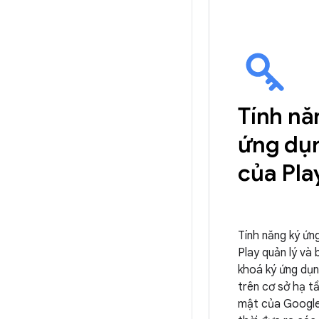
Tính nă
ứng dụ
của Pla
Tính năng ký ứn
Play quản lý và
khoá ký ứng dụ
trên cơ sở hạ t
mật của Google