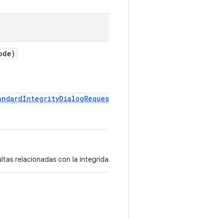
ode)
andardIntegrityDialogRequest)
ltas relacionadas con la integridad.