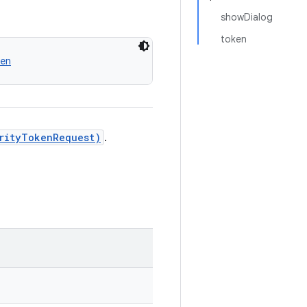
showDialog
token
en
rityTokenRequest)
.