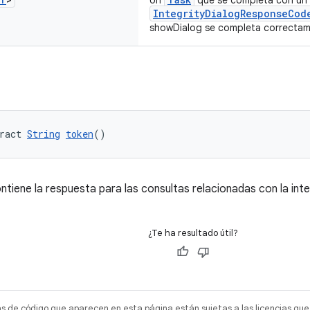
Un
que se completa con un
IntegrityDialogResponseCod
showDialog se completa correctame
ract 
String
token
()
ntiene la respuesta para las consultas relacionadas con la inte
¿Te ha resultado útil?
as de código que aparecen en esta página están sujetas a las licencias que