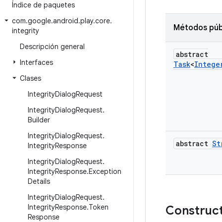
Índice de paquetes
com
.
google
.
android
.
play
.
core
.
Métodos púb
integrity
Descripción general
abstract
Interfaces
Task
<
Intege
Clases
Integrity
Dialog
Request
Integrity
Dialog
Request
.
Builder
Integrity
Dialog
Request
.
abstract
St
Integrity
Response
Integrity
Dialog
Request
.
Integrity
Response
.
Exception
Details
Integrity
Dialog
Request
.
Integrity
Response
.
Token
Construct
Response