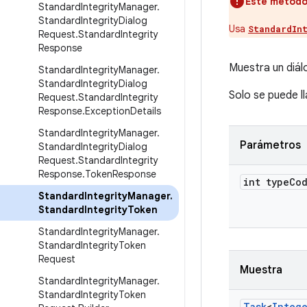
Este método 
Standard
Integrity
Manager
.
Standard
Integrity
Dialog
Usa
StandardIn
Request
.
Standard
Integrity
Response
Muestra un diálo
Standard
Integrity
Manager
.
Standard
Integrity
Dialog
Solo se puede l
Request
.
Standard
Integrity
Response
.
Exception
Details
Standard
Integrity
Manager
.
Parámetros
Standard
Integrity
Dialog
Request
.
Standard
Integrity
Response
.
Token
Response
int type
Co
Standard
Integrity
Manager
.
Standard
Integrity
Token
Standard
Integrity
Manager
.
Standard
Integrity
Token
Request
Muestra
Standard
Integrity
Manager
.
Standard
Integrity
Token
Task
<
Integ