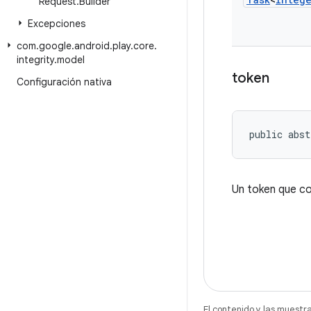
Request
.
Builder
Excepciones
com
.
google
.
android
.
play
.
core
.
integrity
.
model
token
Configuración nativa
public abst
Un token que co
El contenido y las muestr