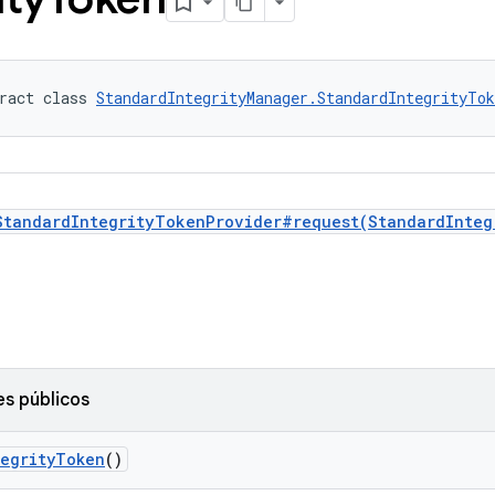
ract class 
StandardIntegrityManager.StandardIntegrityTok
StandardIntegrityTokenProvider#request(StandardInteg
s públicos
tegrityToken
()