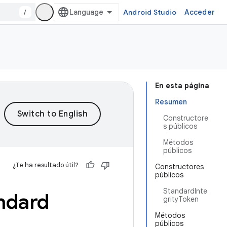
/
Android Studio
Acceder
En esta página
Resumen
Constructore
s públicos
Métodos
públicos
¿Te ha resultado útil?
Constructores
públicos
StandardInte
ndard
grityToken
Métodos
públicos