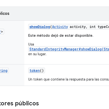
licos
showDialog
(
Activity
activity, int typeC
r
>
Este método dejó de estar disponible.
Usa
StandardIntegrityManager#showDialog(St
en su lugar.
ring
token
()
Un token que contiene la respuesta para las consu
ores públicos