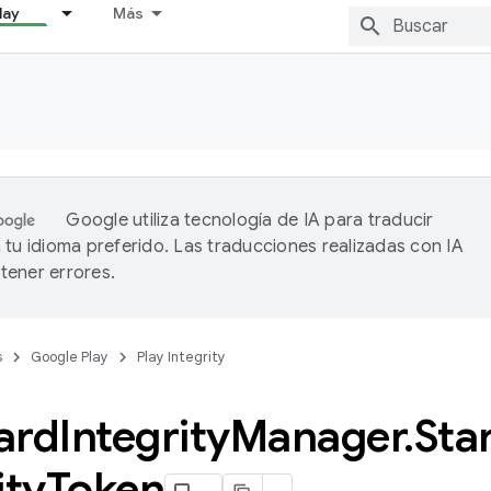
lay
Más
Google utiliza tecnología de IA para traducir
 tu idioma preferido. Las traducciones realizadas con IA
ener errores.
s
Google Play
Play Integrity
ard
Integrity
Manager
.
Sta
ity
Token