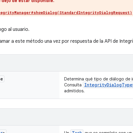
dejó de estar disponible.
tegrityManager#showDialog(StandardIntegrityDialogRequest)
go al usuario.
lamar a este método una vez por respuesta de la API de Integri
de
Determina qué tipo de diálogo de 
IntegrityDialogType
Consulta
admitidos.
er
>
Task