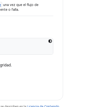
e
una vez que el flujo de
nte o falla.
gridad.
 se describen en la
Licencia de Contenido
.