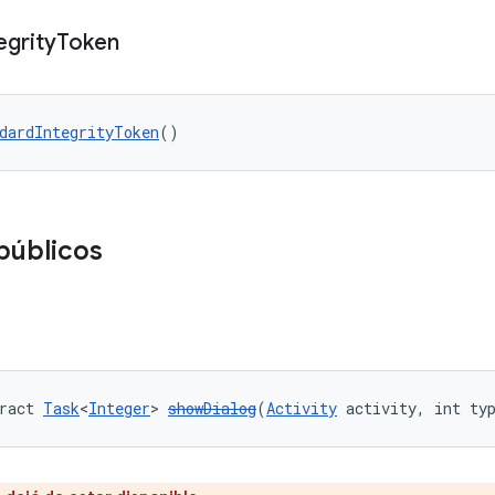
egrity
Token
dardIntegrityToken
()
públicos
ract 
Task
<
Integer
> 
showDialog
(
Activity
 activity, int ty