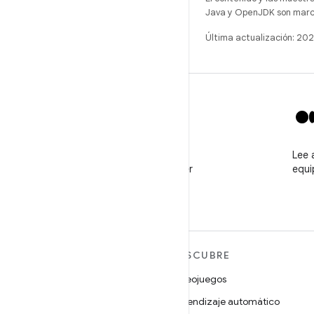
Java y OpenJDK son marca
Última actualización: 20
X
Sigue a @GooglePlayBiz
Lee 
para ver noticias y obtener
equi
asistencia
MÁS ANDROID
DESCUBRE
Android
Videojuegos
Android para empresas
Aprendizaje automático