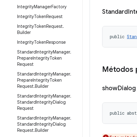
Integrity
Manager
Factory
Standard
Int
Integrity
Token
Request
Integrity
Token
Request
.
Builder
public 
Stan
Integrity
Token
Response
Standard
Integrity
Manager
.
Prepare
Integrity
Token
Request
Métodos 
Standard
Integrity
Manager
.
Prepare
Integrity
Token
Request
.
Builder
show
Dialog
Standard
Integrity
Manager
.
Standard
Integrity
Dialog
Request
public abst
Standard
Integrity
Manager
.
Standard
Integrity
Dialog
Request
.
Builder