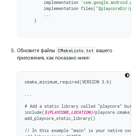
implementation
'com.google.android.gm
implementation
files
(
"$playcoreDir/pl
...
}
Обновите файлы
CMakeLists.txt
вашего
приложения, как показано ниже:
cmake_minimum_required(VERSION 3.6)

...

# Add a static library called “playcore” built
include(
${PLAYCORE_LOCATION}
/playcore.cmake)

add_playcore_static_library()

// In this example “main” is your native code 