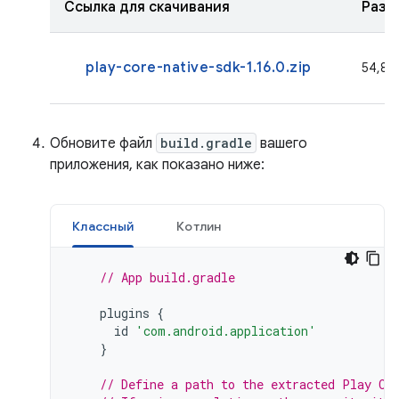
Ссылка для скачивания
Разм
play-core-native-sdk-1.16.0.zip
54,8 
Обновите файл
build.gradle
вашего
приложения, как показано ниже:
Классный
Котлин
// App build.gradle
plugins
{
id
'com.android.application'
}
// Define a path to the extracted Play Co