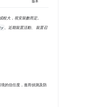
版本
或較大，視安裝數而定。
ty
、近期裝置活動、 裝置召
程式環境的信任度，進而偵測及防