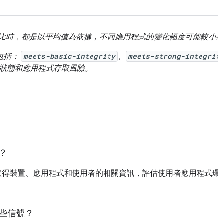
分比時，都是以平均值為依據，不同應用程式的變化幅度可能較小
 包括：
meets-basic-integrity
、
meets-strong-integri
安全防護狀態和應用程式存取風險。
I？
API 可協助您取得裝置、應用程式和使用者的相關資訊，評估使用者應用
提供哪些信號？