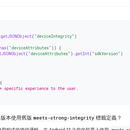
.
getJSONObject
(
"deviceIntegrity"
)
has
(
"deviceAttributes"
))
{
tJSONObject
(
"deviceAttributes"
).
getInt
(
"sdkVersion"
)
{
+ specific experience to the user.
DK 版本使用舊版
meets-strong-integrity
標籤定義？
meets-s