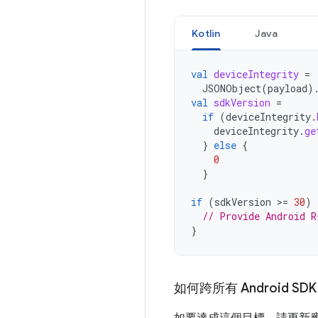
Kotlin
Java
val
deviceIntegrity
=
JSONObject
(
payload
)
val
sdkVersion
=
if
(
deviceIntegrity
.
deviceIntegrity
.
ge
}
else
{
0
}
if
(
sdkVersion
>
=
30
)
// Provide Android R
}
如何跨所有 Android S