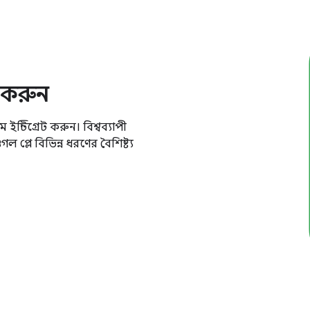
 করুন
ন্টিগ্রেট করুন। বিশ্বব্যাপী
প্লে বিভিন্ন ধরণের বৈশিষ্ট্য