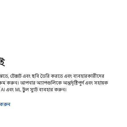
আই
বুঝতে, টেক্সট এবং ছবি তৈরি করতে এবং ব্যবহারকারীদের
 করুন। আপনার অ্যাপগুলিকে অন্তর্দৃষ্টিপূর্ণ এবং সহায়ক
AI এবং ML টুল স্যুট ব্যবহার করুন।
র করুন