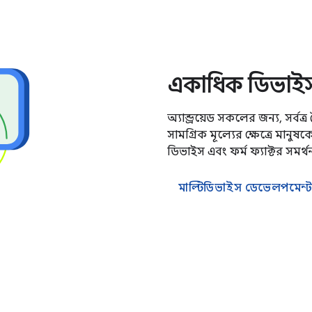
একাধিক ডিভাইস
অ্যান্ড্রয়েড সকলের জন্য, সর্ব
সামগ্রিক মূল্যের ক্ষেত্রে মান
ডিভাইস এবং ফর্ম ফ্যাক্টর সমর
মাল্টিডিভাইস ডেভেলপমেন্ট 