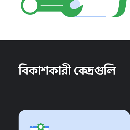
বিকাশকারী কেন্দ্রগুলি