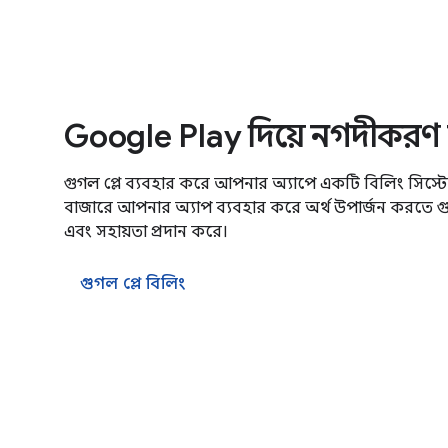
Google Play দিয়ে নগদীকরণ
গুগল প্লে ব্যবহার করে আপনার অ্যাপে একটি বিলিং সিস্টেম ই
বাজারে আপনার অ্যাপ ব্যবহার করে অর্থ উপার্জন করতে গুগল 
এবং সহায়তা প্রদান করে।
গুগল প্লে বিলিং