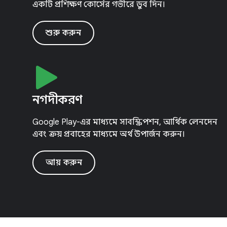
একটি প্রশিক্ষণ কোর্সের গভীরে ডুব দিন।
শুরু করুন
নগদীকরণ
Google Play-এর মাধ্যমে সাবস্ক্রিপশন, আর্থিক লেনদেন
এবং ক্রয় প্রবাহের মাধ্যমে অর্থ উপার্জন করুন।
আয় করুন