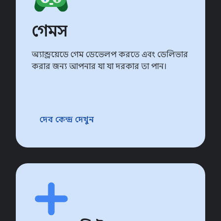
গেমস
অ্যান্ড্রয়েডে গেম ডেভেলপ করতে এবং ডেলিভার
করার জন্য আপনার যা যা দরকার তা পান।
দেব কেন্দ্র দেখুন