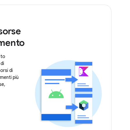
isorse
imento
nto
di
orsi di
menti più
se,