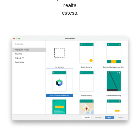
realtà
estesa.