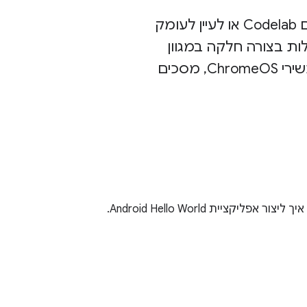
כדי לקבל סקירה כללית של נושאים מרכזיים בפיתוח ל-Android, אפשר להשלים Codelab או לעיין לעומק
ות בצורה חלקה במגוון
רחב של מכשירי Android – מטלפונים ועד טאבלטים, מכשירים מתקפלים, מכשירי ChromeOS, מסכים