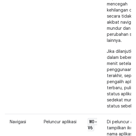
mencegah
kehilangan da
secara tidak s
akibat navigas
mundur dan
perubahan sta
lainnya.
Jika dilanjutka
dalam bebera
menit setelah
penggunaan
terakhir, sepert
pengalih aplika
terbaru, pulih
status aplikasi
sedekat mungk
status sebelu
WO-
Navigasi
Peluncur aplikasi
Di peluncur apl
V6
tampilkan ikon
nama aplikasi