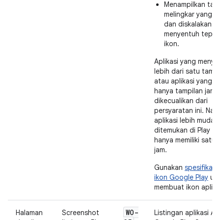
Menampilkan tamp
melingkar yang b
dan diskalakan a
menyentuh tepi l
ikon.
Aplikasi yang menye
lebih dari satu tampi
atau aplikasi yang 
hanya tampilan jam,
dikecualikan dari
persyaratan ini. Nam
aplikasi lebih mudah
ditemukan di Play St
hanya memiliki satu 
jam.
Gunakan
spesifikasi
ikon Google Play
un
membuat ikon aplika
WO-
Halaman
Screenshot
Listingan aplikasi An