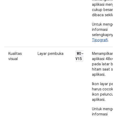
aplikasi menjad
cukup besar u
dibaca sekilas.
Untuk menget
informasi
selengkapnya, 
Tipografi
.
WO-
Kualitas
Layar pembuka
Menampilkan i
V15
visual
aplikasi 48x48
pada latar be
hitam saat sta
aplikasi.
Ikon layar pe
harus cocok 
ikon peluncur
aplikasi.
Untuk menget
informasi