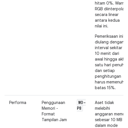
hitam 0%. Warna
RGB diinterpolasi
secara linear
antara kedua
nilai ini.
Pemeriksaan ini
diulang dengan
interval sekitar
10 menit dari
awal hingga akhir
satu hari penuh,
dan setiap
penghitungan
harus memenuhi
batas 15%.
WO-
Performa
Penggunaan
Aset tidak
P8
Memori -
melebihi
Format
anggaran memori
Tampilan Jam
sebesar 10 MB
dalam mode