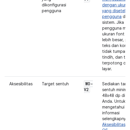
dikonfigurasi
dengan ukuran
pengguna
yang disetel o
pengguna
di s
sistem. Jika
pengguna memi
ukuran font y
lebih besar, p
teks dan kontr
tidak tumpang
tindih, dan tid
terpotong ole
layar.
WO-
Aksesibilitas
Target sentuh
Sediakan targ
V2
sentuh minimal
48x48 dp di ap
Anda. Untuk
mengetahui
informasi
selengkapnya, 
Aksesibilitas d