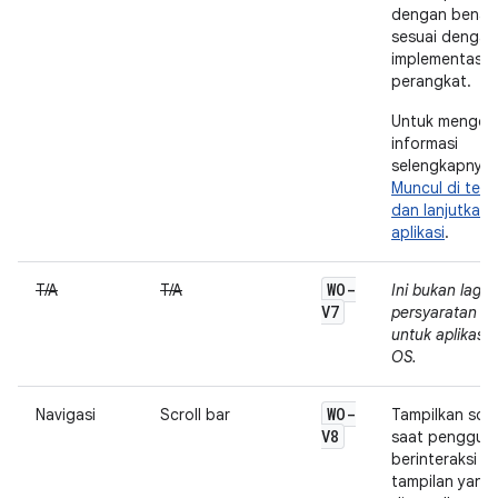
dengan benar,
sesuai dengan
implementasi
perangkat.
Untuk menget
informasi
selengkapnya, 
Muncul di terb
dan lanjutkan
aplikasi
.
WO-
T/A
T/A
Ini bukan lagi
V7
persyaratan ku
untuk aplikasi
OS.
WO-
Navigasi
Scroll bar
Tampilkan scro
V8
saat penggun
berinteraksi 
tampilan yang