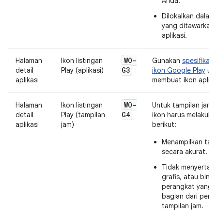
Anda.
Dilokalkan dalam
yang ditawarkan 
aplikasi.
WO-
Halaman
Ikon listingan
Gunakan
spesifikasi
G3
detail
Play (aplikasi)
ikon Google Play
un
aplikasi
membuat ikon aplika
WO-
Halaman
Ikon listingan
Untuk tampilan jam 
G4
detail
Play (tampilan
ikon harus melakuka
aplikasi
jam)
berikut:
Menampilkan tamp
secara akurat.
Tidak menyertaka
grafis, atau bingk
perangkat yang 
bagian dari pen
tampilan jam.