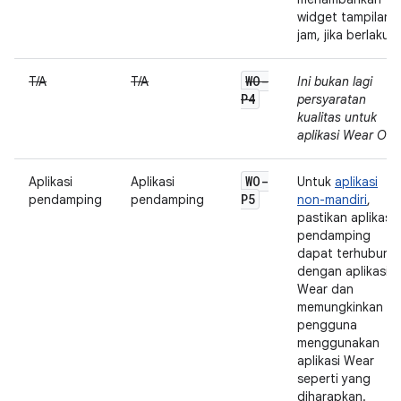
widget tampilan
jam, jika berlaku.
WO-
T/A
T/A
Ini bukan lagi
P4
persyaratan
kualitas untuk
aplikasi Wear OS.
WO-
Aplikasi
Aplikasi
Untuk
aplikasi
P5
pendamping
pendamping
non-mandiri
,
pastikan aplikasi
pendamping
dapat terhubung
dengan aplikasi
Wear dan
memungkinkan
pengguna
menggunakan
aplikasi Wear
seperti yang
diharapkan.