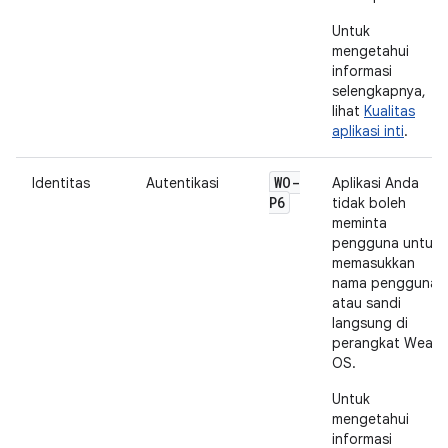
Untuk
mengetahui
informasi
selengkapnya,
lihat
Kualitas
aplikasi inti
.
WO-
Identitas
Autentikasi
Aplikasi Anda
P6
tidak boleh
meminta
pengguna untuk
memasukkan
nama pengguna
atau sandi
langsung di
perangkat Wear
OS.
Untuk
mengetahui
informasi