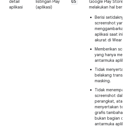
G5
detail
listingan Play
Google Play Store h
aplikasi
(aplikasi)
melakukan hal beriku
Berisi setidaknya
screenshot yang
menggambarkan v
aplikasi saat ini 
akurat di Wear O
Memberikan scre
yang hanya mena
antarmuka aplika
Tidak menyertaka
belakang transpa
masking.
Tidak menempat
screenshot dalam
perangkat, atau
menyertakan tek
grafis tambahan
bukan bagian dar
antarmuka aplikas