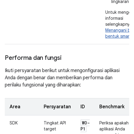
lingkaran 1
Untuk menget
informasi
selengkapnya, 
Menangani be
bentuk smart
Performa dan fungsi
Ikuti persyaratan berikut untuk mengonfigurasi aplikasi
Anda dengan benar dan memberikan performa dan
perilaku fungsional yang diharapkan:
Area
Persyaratan
ID
Benchmark
WO-
SDK
Tingkat API
Periksa apakah
P1
target
aplikasi Anda