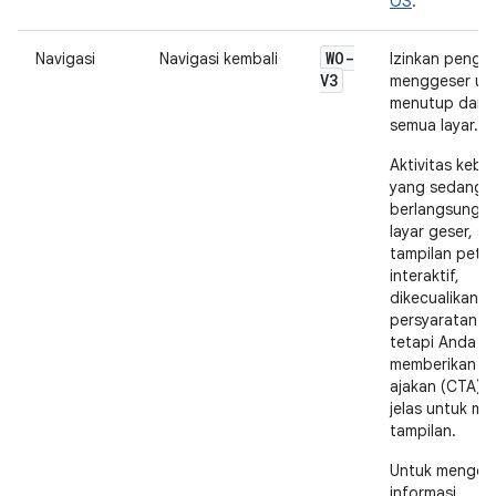
OS
.
WO-
Navigasi
Navigasi kembali
Izinkan pengg
V3
menggeser un
menutup dari 
semua layar.
Aktivitas kebu
yang sedang
berlangsung a
layar geser, se
tampilan peta
interaktif,
dikecualikan d
persyaratan ini
tetapi Anda h
memberikan p
ajakan (CTA) 
jelas untuk m
tampilan.
Untuk menget
informasi