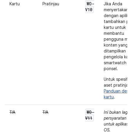
WO-
Kartu
Pratinjau
Jika Anda
V10
menyertakan k
dengan aplikas
tambahkan pra
kartu untuk
membantu
pengguna meli
konten yang
ditampilkan di
pengelola kart
smartwatch d
ponsel.
Untuk spesifik
aset pratinjau,
Panduan desa
kartu
.
WO-
T/A
T/A
Ini bukan lagi
V11
persyaratan ku
untuk aplikasi
OS.