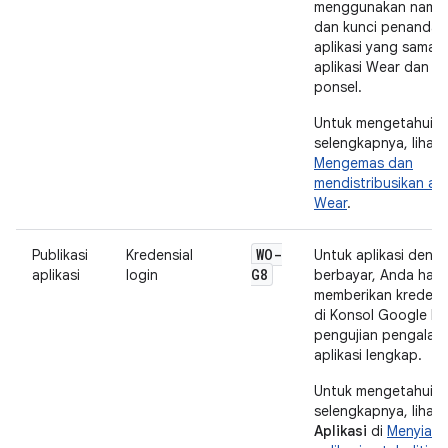
menggunakan nama 
dan kunci penanda
aplikasi yang sama 
aplikasi Wear dan ap
ponsel.
Untuk mengetahui in
selengkapnya, lihat
Mengemas dan
mendistribusikan apl
Wear
.
WO-
Publikasi
Kredensial
Untuk aplikasi denga
G8
aplikasi
login
berbayar, Anda haru
memberikan kredensi
di Konsol Google Pl
pengujian pengalam
aplikasi lengkap.
Untuk mengetahui in
selengkapnya, lihat
Aplikasi
di
Menyiap