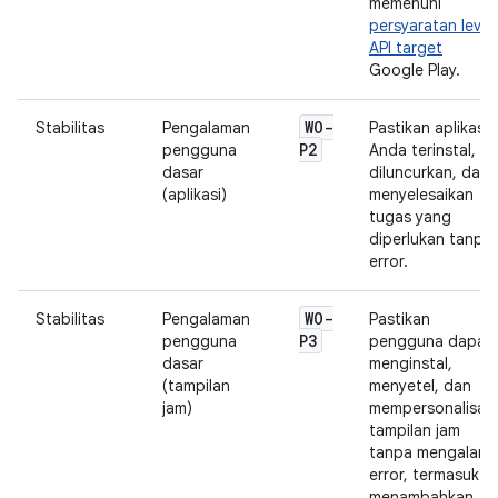
memenuhi
persyaratan level
API target
Google Play.
WO-
Stabilitas
Pengalaman
Pastikan aplikasi
P2
pengguna
Anda terinstal,
dasar
diluncurkan, dan
(aplikasi)
menyelesaikan
tugas yang
diperlukan tanpa
error.
WO-
Stabilitas
Pengalaman
Pastikan
P3
pengguna
pengguna dapat
dasar
menginstal,
(tampilan
menyetel, dan
jam)
mempersonalisasi
tampilan jam
tanpa mengalami
error, termasuk
menambahkan