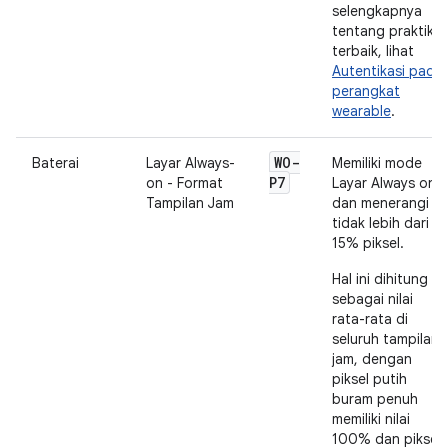
selengkapnya
tentang praktik
terbaik, lihat
Autentikasi pada
perangkat
wearable
.
WO-
Baterai
Layar Always-
Memiliki mode
P7
on - Format
Layar Always on
Tampilan Jam
dan menerangi
tidak lebih dari
15% piksel.
Hal ini dihitung
sebagai nilai
rata-rata di
seluruh tampilan
jam, dengan
piksel putih
buram penuh
memiliki nilai
100% dan piksel