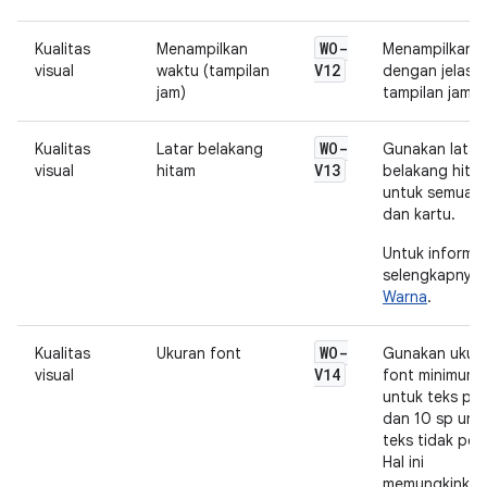
WO-
Kualitas
Menampilkan
Menampilkan 
V12
visual
waktu (tampilan
dengan jelas d
jam)
tampilan jam.
WO-
Kualitas
Latar belakang
Gunakan latar
V13
visual
hitam
belakang hita
untuk semua ap
dan kartu.
Untuk informas
selengkapnya, 
Warna
.
WO-
Kualitas
Ukuran font
Gunakan ukur
V14
visual
font minimum 
untuk teks pe
dan 10 sp unt
teks tidak pen
Hal ini
memungkinkan