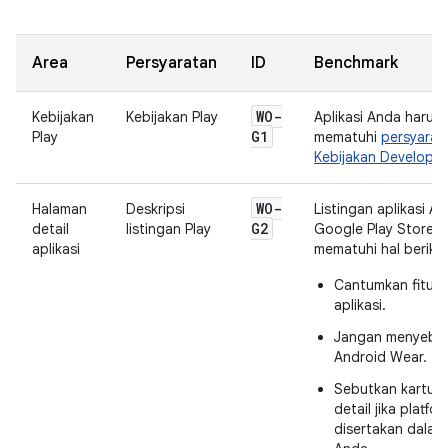
Area
Persyaratan
ID
Benchmark
WO-
Kebijakan
Kebijakan Play
Aplikasi Anda harus
G1
Play
mematuhi
persyarat
Kebijakan Developer
WO-
Halaman
Deskripsi
Listingan aplikasi An
G2
detail
listingan Play
Google Play Store h
aplikasi
mematuhi hal berikut
Cantumkan fitur
aplikasi.
Jangan menyebu
Android Wear.
Sebutkan kartu a
detail jika platfor
disertakan dalam 