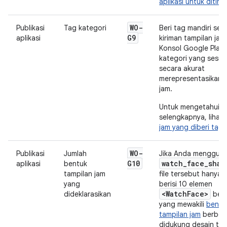
aplikasi untuk ditinj
WO-
Publikasi
Tag kategori
Beri tag mandiri se
G9
aplikasi
kiriman tampilan jam
Konsol Google Play
kategori yang sesua
secara akurat
merepresentasikan 
jam.
Untuk mengetahui in
selengkapnya, lihat
jam yang diberi tag 
WO-
Publikasi
Jumlah
Jika Anda menggunak
G10
watch_face_shap
aplikasi
bentuk
tampilan jam
file tersebut hanya 
yang
berisi 10 elemen
<WatchFace>
dideklarasikan
berb
yang mewakili
bentu
tampilan jam
berbed
didukung desain tam