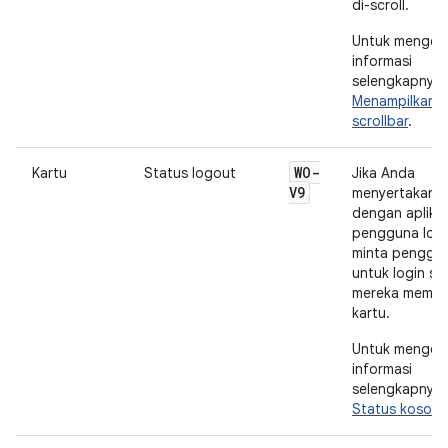
di-scroll.
Untuk menget
informasi
selengkapnya, 
Menampilkan
scrollbar
.
WO-
Kartu
Status logout
Jika Anda
V9
menyertakan k
dengan aplika
pengguna log
minta penggu
untuk login sa
mereka memb
kartu.
Untuk menget
informasi
selengkapnya, 
Status koson