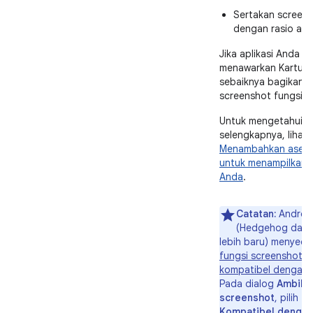
Sertakan screen
dengan rasio aspe
Jika aplikasi Anda
menawarkan Kartu,
sebaiknya bagikan
screenshot fungsi K
Untuk mengetahui in
selengkapnya, lihat
Menambahkan aset p
untuk menampilkan a
Anda
.
Catatan:
Android
(Hedgehog dan 
lebih baru) menyedi
fungsi screenshot y
kompatibel dengan 
Pada dialog
Ambil
screenshot
, pilih
Kompatibel dengan