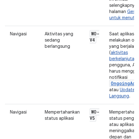
selengkapnya, 
halaman
Gese
untuk menutu
WO-
Navigasi
Aktivitas yang
Saat aplikasi 
V4
sedang
melakukan ope
berlangsung
yang berjalan 
(
aktivitas
berkelanjutan
)
pengguna, An
harus menggu
notifikasi
OngoingAct
atau
Update
Langsung
.
WO-
Navigasi
Mempertahankan
Mempertahan
V5
status aplikasi
status pengg
atau aplikasi s
meninggalkan 
depan dan