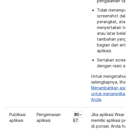
pengalaman tampi
Tidak menempat
screenshot dalam
perangkat, atau
menyertakan teks,
atau latar belak
tambahan yang 
bagian dari anta
aplikasi.
Sertakan screen
dengan rasio aspe
Untuk mengetahui in
selengkapnya, lihat
Menambahkan aset p
untuk menampilkan a
Anda
.
WO-
Publikasi
Pengemasan
Jika aplikasi Wear 
G7
aplikasi
aplikasi
memiliki aplikasi pe
di ponsel, Anda har