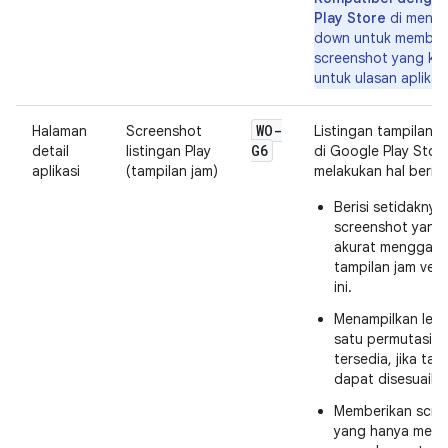
Play Store
di menu 
down untuk member
screenshot yang ko
untuk ulasan aplikas
WO-
Halaman
Screenshot
Listingan tampilan 
G6
detail
listingan Play
di Google Play Stor
aplikasi
(tampilan jam)
melakukan hal beriku
Berisi setidaknya
screenshot yang
akurat menggam
tampilan jam vers
ini.
Menampilkan lebi
satu permutasi y
tersedia, jika tam
dapat disesuaika
Memberikan scre
yang hanya menu