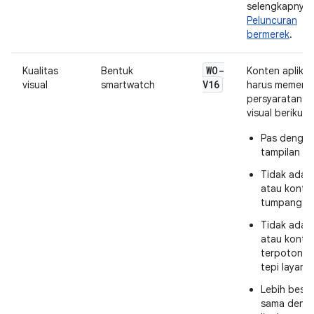
selengkapnya, 
Peluncuran
bermerek
.
WO-
Kualitas
Bentuk
Konten aplikas
V16
visual
smartwatch
harus memenu
persyaratan ku
visual berikut:
Pas dengan
tampilan fis
Tidak ada 
atau kontro
tumpang-ti
Tidak ada 
atau kontro
terpotong 
tepi layar.
Lebih besar
sama deng