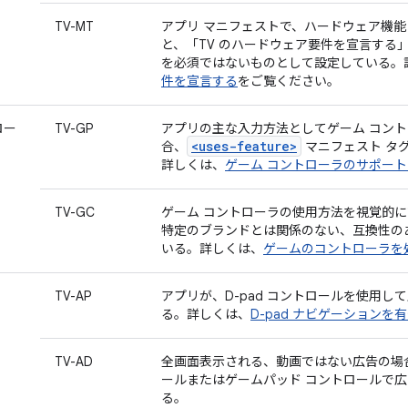
TV-MT
アプリ マニフェストで、ハードウェア機能 androi
と、「TV のハードウェア要件を宣言する
を必須ではないものとして設定している。
件を宣言する
をご覧ください。
ロー
TV-GP
アプリの主な入力方法としてゲーム コン
<uses-feature>
合、
マニフェスト タ
詳しくは、
ゲーム コントローラのサポー
TV-GC
ゲーム コントローラの使用方法を視覚的
特定のブランドとは関係のない、互換性の
いる。詳しくは、
ゲームのコントローラを
TV-AP
アプリが、D-pad コントロールを使用
る。詳しくは、
D-pad ナビゲーションを
TV-AD
全画面表示される、動画ではない広告の場合、
ールまたはゲームパッド コントロールで
る。