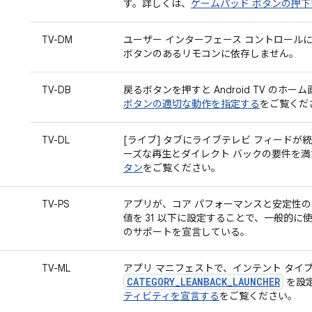
す。詳しくは、
ゲームパッド ボタンの押
TV-DM
ユーザー インターフェース コントロール
ボタンのあるリモコンに依存しません。
TV-DB
戻るボタンを押すと Android TV のホ
ボタンの適切な動作を指定する
をご覧くだ
TV-DL
[ライブ] タブにライブテレビ フィード
ーズな再生とダイレクト バックの要件を
タン
をご覧ください。
TV-PS
アプリが、コア パフォーマンスと安定性の要件に
値を 31 以下に設定することで、一般的に使用さ
のサポートを宣言している。
TV-ML
アプリ マニフェストで、インテント タイ
CATEGORY_LEANBACK_LAUNCHER
を設
ティビティを宣言する
をご覧ください。