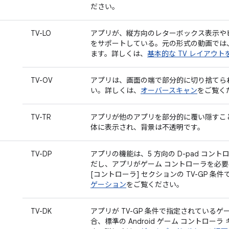
ださい。
TV-LO
アプリが、縦方向のレターボックス表示や
をサポートしている。元の形式の動画では
ます。詳しくは、
基本的な TV レイアウ
TV-OV
アプリは、画面の端で部分的に切り捨てら
い。詳しくは、
オーバースキャン
をご覧く
TV-TR
アプリが他のアプリを部分的に覆い隠すこ
体に表示され、背景は不透明です。
TV-DP
アプリの機能は、5 方向の D-pad コン
だし、アプリがゲーム コントローラを必
[コントローラ] セクションの TV-GP 
ゲーション
をご覧ください。
TV-DK
アプリが TV-GP 条件で指定されている
合、標準の Android ゲーム コントロー