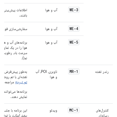
WE-3
آب و هوا
اطلاعات پیش‌بینی بای
باشند.
WE-4
آب و هوا
سفارشی‌سازی فواصل پی
WE-5
آب و هوا
برنامه‌های آب و هوا
هوا را در یک نمای م
سرعت باد، رطوبت، پ
نما).
MR-1
رندر نقشه
ناوبری، POI، آب
به‌طور پیش‌فرض، برن
و هوا
نقشه‌ای با تم روشن ی
تم تیره»
مراجعه کنی
برنامه‌ها می‌توانند ب
نمایش دهند.
MC-1
کنترل‌های
ویدئو
این برنامه با جلسه ر
رسانه‌ای
پخش/مکث یا توقف پخش