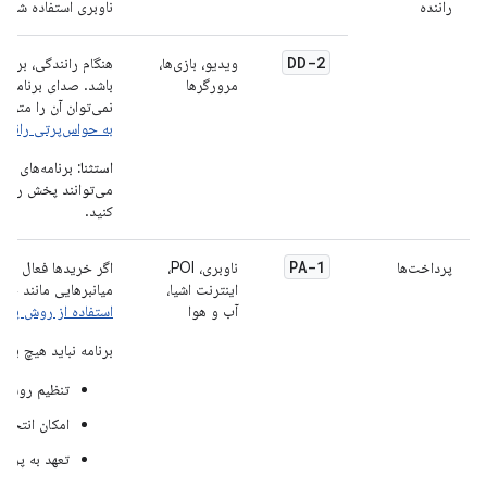
راننده
ناوبری استفاده شود.
DD-2
ویدیو، بازی‌ها،
هنگام رانندگی، برنامه
مرورگرها
باشد. صدای برنامه ب
نمی‌توان آن را متوق
به حواس‌پرتی راننده
استثنا:
برنامه‌های وی
می‌توانند پخش را در 
کنید.
PA-1
پرداخت‌ها
ناوبری، POI،
اگر خریدها فعال باشند
اینترنت اشیا،
میانبرهایی مانند خری
آب و هوا
استفاده از روش پر
برنامه نباید هیچ یک ا
تنظیم روش‌ه
امکان انتخاب
تعهد به پردا