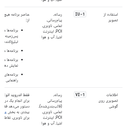
IU-1
استفاده از
رسانه،
عناصر برنامه هیچ تص
تصویر
پیام‌رسانی،
از:
تماس، ناوبری،
برنامه‌ها می
POI، اینترنت
پس‌زمینه صف
اشیا، آب و هوا
تبلیغ‌کننده، 
برنامه‌ها می‌
برنامه‌ها می
نمایش دهند.
برنامه‌های نا
راهنمایی در 
VI-1
اطلاعات
رسانه،
فقط اندروید اتو:
اگر
تصویری روی
پیام‌رسانی
برای انجام یک درخوا
گوشی
(قالب‌بندی‌شده)،
دستور می‌دهد فقط د
تماس، ناوبری،
بیشتر، به بخش
مدیر
POI، اینترنت
برای ناوبری، نقاط مو
اشیا، آب و هوا