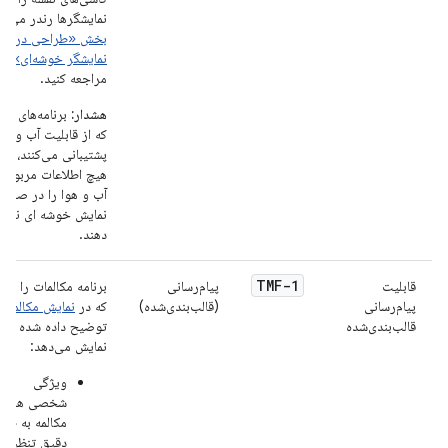
نمایشگرها رندر می‌کن
بخش «طراحی در
نمایشگر خوشه‌ای»
مراجعه کنید.
هشدار:
برنامه‌های ناو
که از قابلیت آب و هوا
پشتیبانی می‌کنند، نبای
هیچ اطلاعات مربوط 
آب و هوا را در صفحه
نمایش خوشه ای نمای
دهند.
TMF-1
قابلیت
پیام‌رسانی
برنامه مکالمات را هما
پیام‌رسانی
(قالب‌بندی‌شده)
که در
نمایش مکالمات
قالب‌بندی‌شده
توضیح داده شده اس
نمایش می‌دهد:
ویژگی
شخصی هر
مکالمه به طور
دقیق تنظیم