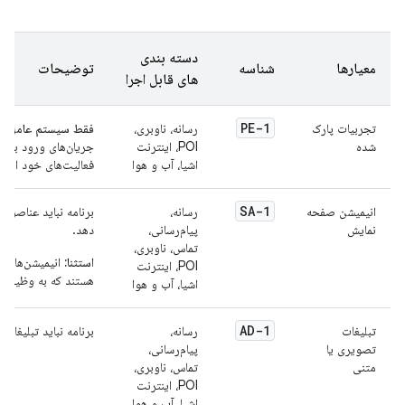
دسته بندی
معیارها
شناسه
توضیحات
های قابل اجرا
PE-1
تجربیات پارک
رسانه، ناوبری،
فقط سیستم عامل اند
شده
POI، اینترنت
جریان‌های ورود به س
اشیا، آب و هوا
فعالیت‌های خود ارائه
SA-1
انیمیشن صفحه
رسانه،
برنامه نباید عناصر
نمایش
پیام‌رسانی،
دهد.
تماس، ناوبری،
استثنا:
POI، اینترنت
هستند که به وظیفه ر
اشیا، آب و هوا
AD-1
تبلیغات
رسانه،
برنامه نباید تبلیغات
تصویری یا
پیام‌رسانی،
متنی
تماس، ناوبری،
POI، اینترنت
اشیا، آب و هوا