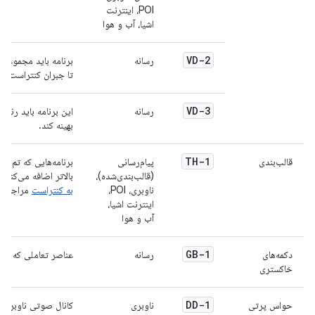
POI، اینترنت
اشیا، آب و هوا
VD-2
رسانه
برنامه باید مجموعه آ
تا جبران کنتراست خو
VD-3
رسانه
این برنامه باید رنگ‌
بهینه کند.
TH-1
قالب‌بندی
پیام‌رسانی
(قالب‌بندی‌شده)،
بالاتر اضافه می‌کنند
ناوبری، POI،
به کنتراست
مراجعه ک
اینترنت اشیا،
آب و هوا
GB-1
دکمه‌های
رسانه
عناصر تعاملی که عمدا
خاکستری
DD-1
حواس پرتی
ناوبری
کانال صوتی ناوبری ف