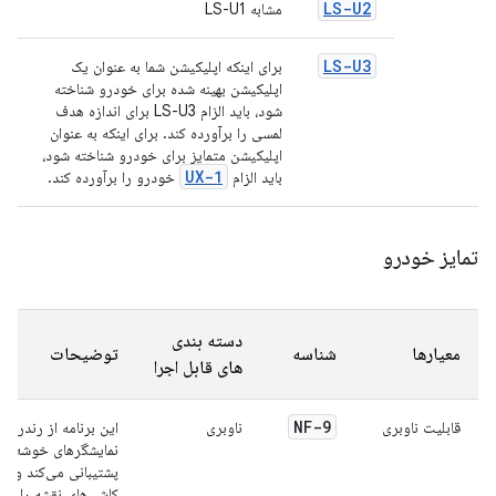
LS-U2
مشابه LS-U1
LS-U3
برای اینکه اپلیکیشن شما به عنوان یک
اپلیکیشن بهینه شده برای خودرو شناخته
شود، باید الزام LS-U3 برای اندازه هدف
لمسی را برآورده کند. برای اینکه به عنوان
اپلیکیشن متمایز برای خودرو شناخته شود،
UX-1
باید الزام
خودرو را برآورده کند.
تمایز خودرو
دسته بندی
معیارها
شناسه
توضیحات
های قابل اجرا
NF-9
قابلیت ناوبری
ناوبری
این برنامه از رندرینگ
نمایشگرهای خوشه‌ای
پشتیبانی می‌کند و ف
کاشی‌های نقشه را در 