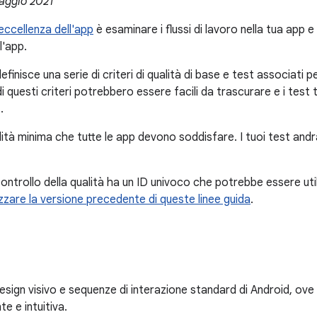
aggio 2021
eccellenza dell'app
è esaminare i flussi di lavoro nella tua app e v
l'app.
inisce una serie di criteri di qualità di base e test associati pe
di questi criteri potrebbero essere facili da trascurare e i test t
.
alità minima che tutte le app devono soddisfare. I tuoi test an
 controllo della qualità ha un ID univoco che potrebbe essere ut
izzare la versione precedente di queste linee guida
.
esign visivo e sequenze di interazione standard di Android, ov
e e intuitiva.