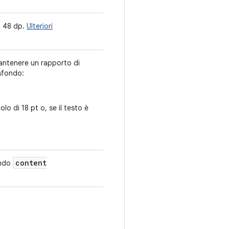
o 48 dp.
Ulteriori
mantenere un rapporto di
sfondo:
lo di 18 pt o, se il testo è
content
ando