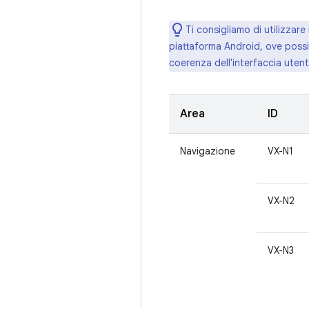
Ti consigliamo di utilizzare 
piattaforma Android, ove possib
coerenza dell'interfaccia utente
Area
ID
Navigazione
VX-N1
VX-N2
VX-N3