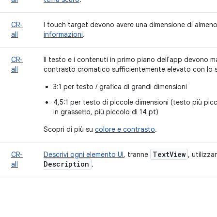
CR-
I touch target devono avere una dimensione di almen
all
informazioni
.
CR-
Il testo e i contenuti in primo piano dell'app devono 
all
contrasto cromatico sufficientemente elevato con lo 
3:1 per testo / grafica di grandi dimensioni
4,5:1 per testo di piccole dimensioni (testo più picco
in grassetto, più piccolo di 14 pt)
Scopri di più su
colore e contrasto
.
Text
View
CR-
Descrivi ogni elemento UI
, tranne
, utilizz
Description
all
.