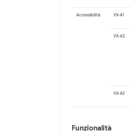
Accessibilità
VX-A1
VX-A2
VX-A3
Funzionalità