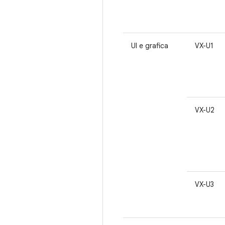
UI e grafica
VX-U1
VX-U2
VX-U3