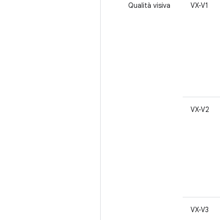
Qualità visiva
VX-V1
VX-V2
VX-V3