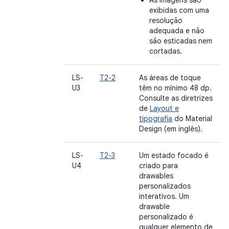
As imagens são
exibidas com uma
resolução
adequada e não
são esticadas nem
cortadas.
LS-
T2-2
As áreas de toque
U3
têm no mínimo 48 dp.
Consulte as diretrizes
de
Layout e
tipografia
do Material
Design (em inglês).
LS-
T2-3
Um estado focado é
U4
criado para
drawables
personalizados
interativos. Um
drawable
personalizado é
qualquer elemento de