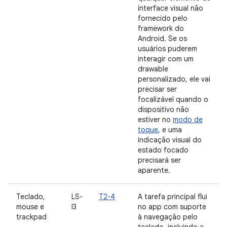
interface visual não
fornecido pelo
framework do
Android. Se os
usuários puderem
interagir com um
drawable
personalizado, ele vai
precisar ser
focalizável quando o
dispositivo não
estiver no
modo de
toque
, e uma
indicação visual do
estado focado
precisará ser
aparente.
Teclado,
LS-
T2-4
A tarefa principal flui
mouse e
I3
no app com suporte
trackpad
à navegação pelo