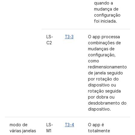
quando a
mudança de
configuração
foi iniciada.
LS-
T3-3
O app processa
C2
combinações de
mudanças de
configuração,
como
redimensionamento
de janela seguido
por rotação do
dispositivo ou
rotação seguida
por dobra ou
desdobramento do
dispositivo.
modo de
LS-
T3-4
O app é
várias janelas
M1
totalmente