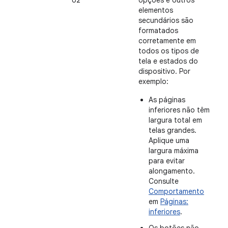
U2
opções e outros
elementos
secundários são
formatados
corretamente em
todos os tipos de
tela e estados do
dispositivo. Por
exemplo:
As páginas
inferiores não têm
largura total em
telas grandes.
Aplique uma
largura máxima
para evitar
alongamento.
Consulte
Comportamento
em
Páginas:
inferiores
.