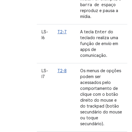
barra de espaço
reproduz e pausa a
mídia.
LS-
T2-7
A tecla
do
Enter
I6
teclado realiza uma
função de
envio
em
apps de
comunicação.
LS-
T2-8
Os menus de opções
I7
podem ser
acessados pelo
comportamento de
clique com o botão
direito do mouse e
do trackpad (botão
secundário do mouse
ou toque
secundário).