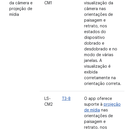
da câmera e
CM1
visualização da
projeção de
câmera nas
mídia
orientações de
paisagem e
retrato, nos
estados do
dispositivo
dobrado e
desdobrado e no
modo de várias
janelas. A
visualização é
exibida
corretamente na
orientação correta.
LS-
T3-8
O app oferece
CM2
suporte à
projeção
de mídia
nas
orientações de
paisagem e
retrato, nos