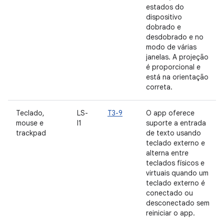
estados do
dispositivo
dobrado e
desdobrado e no
modo de várias
janelas. A projeção
é proporcional e
está na orientação
correta.
Teclado,
LS-
T3-9
O app oferece
mouse e
I1
suporte a entrada
trackpad
de texto usando
teclado externo e
alterna entre
teclados físicos e
virtuais quando um
teclado externo é
conectado ou
desconectado sem
reiniciar o app.