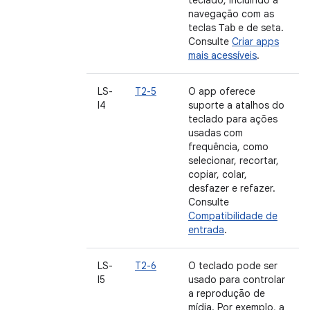
teclado, incluindo a
navegação com as
teclas
e de seta.
Tab
Consulte
Criar apps
mais acessíveis
.
LS-
T2-5
O app oferece
I4
suporte a atalhos do
teclado para ações
usadas com
frequência, como
selecionar, recortar,
copiar, colar,
desfazer e refazer.
Consulte
Compatibilidade de
entrada
.
LS-
T2-6
O teclado pode ser
I5
usado para controlar
a reprodução de
mídia. Por exemplo, a