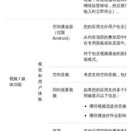
继续短暂移动，然后逐渐
输入时立即停止）。
空间播放器
您的应用允许用户在全沉
（仅限
从内容顶部的叠加层中移
Android）
在专用面板或轨道器中。
对于包含视频播放的面板
箱模式。
视
觉
空间音频
考虑支持空间音频，包括
和
视频 / 媒
用
体功能
户
同时观看视
如果您的应用支持多个同
体
频
明确显示以下信息：
验
哪些视频流提供音频输
哪些播放控件会影响哪
环境
在全沉浸空间中播放内容