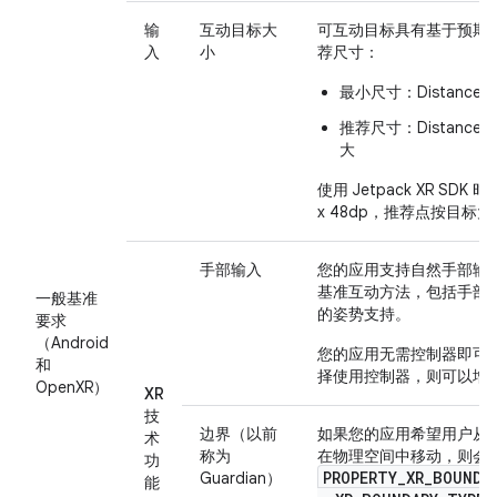
输
互动目标大
可互动目标具有基于预期
入
小
荐尺寸：
最小尺寸：DistanceInM 
推荐尺寸：DistanceInM 
大
使用 Jetpack XR SD
x 48dp，推荐点按目标大小
手部输入
您的应用支持自然手部输入，作
基准互动方法，包括手部
一般基准
的姿势支持。
要求
（Android
您的应用无需控制器即可
和
择使用控制器，则可以增
OpenXR）
XR
技
边界（以前
如果您的应用希望用户从
术
称为
在物理空间中移动，则会
功
PROPERTY_XR_BOUNDA
Guardian）
能