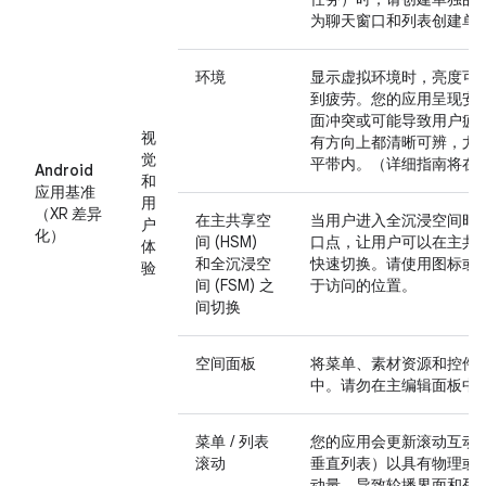
为聊天窗口和列表创建单
环境
显示虚拟环境时，亮度可
到疲劳。您的应用呈现安
面冲突或可能导致用户疲
视
有方向上都清晰可辨，尤
觉
平带内。（详细指南将在
Android
和
应用基准
用
（XR 差异
在主共享空
当用户进入全沉浸空间时
户
化）
间 (HSM)
口点，让用户可以在主共
体
和全沉浸空
快速切换。请使用图标或
验
间 (FSM) 之
于访问的位置。
间切换
空间面板
将菜单、素材资源和控件
中。请勿在主编辑面板中
菜单 / 列表
您的应用会更新滚动互动
滚动
垂直列表）以具有物理或
动量，导致轮播界面和列