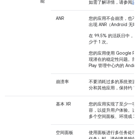
能
如需了解详情，请参阅
应
ANR
您的应用不会崩溃，也不
出现 ANR（Android 
在 99.5% 的活跃日中，
少于 1 次。
您的应用使用 Google P
现潜在的稳定性问题。部署后
Play 管理中心内的 Androi
崩溃率
不要消耗过多的系统资源
分和其他应用，保持约 1%
基本 XR
您的应用实现了至少一项 X
容，以提升用户体验。这
多个空间面板、环境或 3D
空间面板
使用面板进行多任务处理
任务）时，请创建单独的