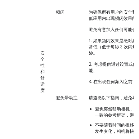
频闪
为确保所有用户的安全和
低应用内出现频闪效果的
避免有意加入任何可能会
1. 如果频闪效果是绝对
常低（低于每秒 3 次闪
安
妙。
全
2. 考虑提供通过设置或
性
能。
和
舒
3. 在出现任何频闪之前
适
度
避免晕动症
请遵循以下指南，避免导
避免突然移动相机，优
一致的参考框架，避免
不要随着时间的推移旋
发生变化，相机将快速