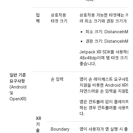
입
상호작용
상호작용 가능한 타겟에는 의도
력
타겟 크기
라 최소 크기와 권장 크기가 있
최소 크기: DistanceInM x 
권장 크기: DistanceInM x 
Jetpack XR SDK를 사용하
48x48dp이며 탭 타겟 크기는 
좋습니다.
일반 기준
손 입력
앱이 손 레이캐스트 요구사항과
요구사항
지원을 비롯한 Android XR
(Android
자연스러운 손 입력을 지원합니
및
OpenXR)
앱은 컨트롤러 없이 플레이하거
하는 경우 컨트롤러를 사용하여
다.
XR
기
Boundary
앱이 사용자가 앱 실행 시 출발
술