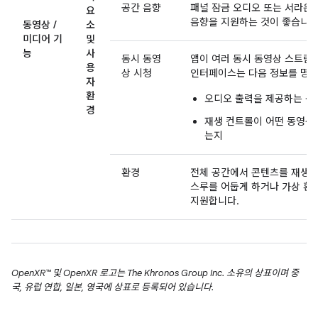
공간 음향
패널 잠금 오디오 또는 서라운
요
음향을 지원하는 것이 좋습니다
동영상 /
소
미디어 기
및
능
사
동시 동영
앱이 여러 동시 동영상 스트림
용
상 시청
인터페이스는 다음 정보를 명확
자
환
오디오 출력을 제공하는 동
경
재생 컨트롤이 어떤 동영상
는지
환경
전체 공간에서 콘텐츠를 재생할
스루를 어둡게 하거나 가상 환
지원합니다.
OpenXR™ 및 OpenXR 로고는 The Khronos Group Inc. 소유의 상표이며 중
국, 유럽 연합, 일본, 영국에 상표로 등록되어 있습니다.