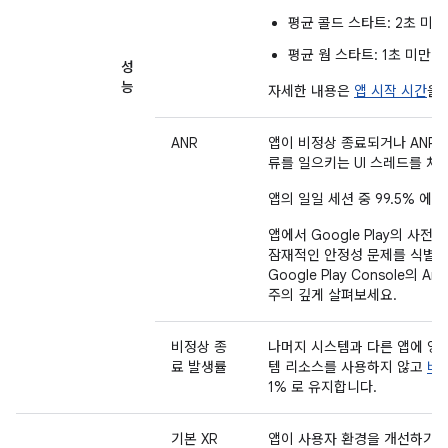
평균 콜드 스타트: 2초 미만
평균 웜 스타트: 1초 미만
성
능
자세한 내용은
앱 시작 시간
을
ANR
앱이 비정상 종료되거나 ANR ('A
류를 일으키는 UI 스레드를 차
앱의 일일 세션 중 99.5% 에서
앱에서 Google Play의 사전
잠재적인 안정성 문제를 식별합
Google Play Console의 An
주의 깊게 살펴보세요.
비정상 종
나머지 시스템과 다른 앱에 영
료 발생률
템 리소스를 사용하지 않고
비
1% 로 유지합니다.
기본 XR
앱이 사용자 환경을 개선하기 위