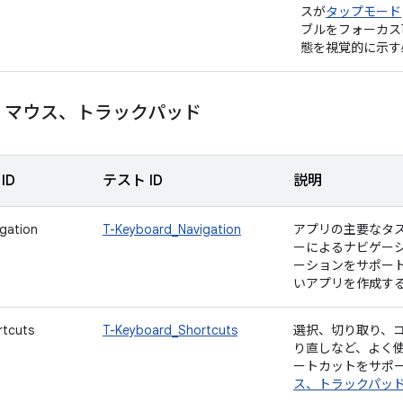
スが
タップモード
ブルをフォーカス
態を視覚的に示す
、マウス、トラックパッド
ID
テスト ID
説明
gation
T-Keyboard_Navigation
アプリの主要なタ
ーによるナビゲー
ーションをサポー
いアプリを作成す
rtcuts
T-Keyboard_Shortcuts
選択、切り取り、
り直しなど、よく使
ートカットをサポ
ス、トラックパッ