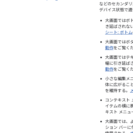
などのセカンダリ
デバイス状態で適
大画面ではボ
き延ばされな
シート: ボトム
大画面ではボ
動作
をご覧く
大画面ではテ
幅に引き延ば
動作
をご覧く
小さな編集メ
体に広がるこ
を維持する。
コンテキスト
イテムの横に
キスト メニュ
大画面では、
ション バーに