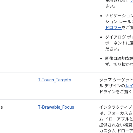
使用される。
さい。
ナビゲーショ
ション レール
ドロワー
をご
ダイアログ ボ
ポーネントに
ださい。
画像は適切な
ず、切り抜か
T-Touch_Targets
タップ ターゲット
ル デザインの
レ
ドラインをご覧く
us
T-Drawable_Focus
インタラクティブ
は、フォーカスさ
ム ドローアブルと
提供されない視覚的
カスタム ドロー