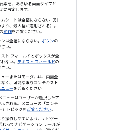
要素を、あらゆる画面タイプと
切に設定します。
トムシートは全幅にならない（引
いよう、最大幅が適用される）。
の
動作
をご覧ください。
タンは全幅にならない。
ボタン
の
ださい。
キスト フィールドとボックスが全
されない。
テキスト フィールド
の
ださい。
ニューまたはモーダルは、画面全
となく、可能な限りコンテキスト
メニュー
をご覧ください。
 メニューはユーザーが選択したア
表示される。メニューの「コンテ
ー」トピックを
ご覧ください
。
より操作しやすいよう、ナビゲー
代わってナビゲーション レールが