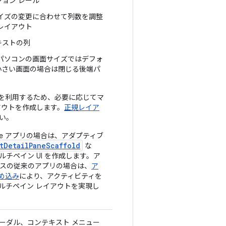
ョン レール
サイズの変更に合わせて列数を調整
レイアウト
キストの列
 パソコンの画面サイズではデフォ
小さい画面の場合は閉じる後端パ
を利用するため、必要に応じてマ
アウトを作成します。
正規レイア
い。
mpose アプリの場合は、アダプティブ
stDetailPaneScaffold
な
チペイン UI を作成します。ア
ースの従来のアプリの場合は、
ア
め込み
により、アクティビティを
ルチペイン レイアウトを実現し
ーダル、コンテキスト メニュー