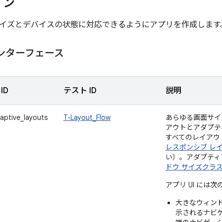
イン
イズとデバイスの状態に対応できるようにアプリを作成します
ンターフェース
ID
テスト ID
説明
aptive_layouts
T-Layout_Flow
あらゆる画面サイ
アウトとアダプテ
すべてのレイアウ
レスポンシブ レ
い）。アダプティ
ドウ サイズクラ
アプリ UI には
大きなウィン
示されるナビ