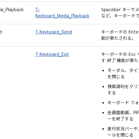
ia_Playback
T-
キーでメ
Spacebar
Keyboard_Media_Playback
など、キーボード
d
T-Keyboard_Send
キーボードの
Ente
能が果たされる。
T-Keyboard_Exit
キーボードの
Esc
す
終了
機能が果た
モーダル、ダイ
を閉じる
検索語句をクリ
する
キーボード フ
全画面動画、P
ーを終了する
進行状況バーや
ールを閉じる