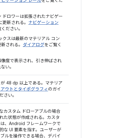
ナビゲーション レール
をご覧くだ
ン ドロワーは拡張されたナビゲー
に更新される。
ナビゲーション
覧ください。
ックスは最新のマテリアル コン
更新される。
ダイアログ
をご覧く
解像度で表示され、引き伸ばされ
れない。
が 48 dp 以上である。マテリア
イアウトとタイポグラフィ
のガイ
ださい。
なカスタム ドローアブルの場合
れた状態が作成される。カスタ
は、Android フレームワークで
な UI 要素を指す。ユーザーが
アブルを操作できる場合、デバイ