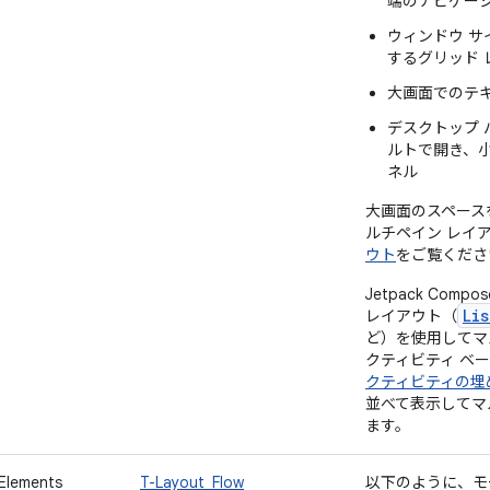
端のナビゲーシ
ウィンドウ 
するグリッド 
大画面でのテ
デスクトップ
ルトで開き、
ネル
大画面のスペース
ルチペイン レイ
ウト
をご覧くださ
Jetpack Co
Li
レイアウト（
ど）を使用してマル
クティビティ ベ
クティビティの埋
並べて表示してマ
ます。
Elements
T-Layout_Flow
以下のように、モ