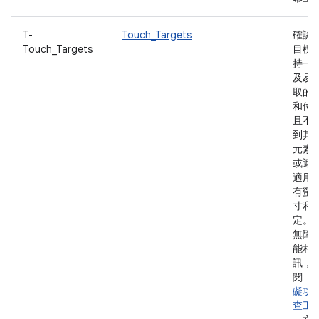
T-
Touch_Targets
確認
Touch_Targets
目標
持一
及易
取的
和位
且不
到其他
元素
或遮
適用
有螢
寸和
定。
無障
能相
訊，
閱「
礙功
查工