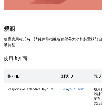
規範
建構應用程式時，請確保能根據各種螢幕大小和裝置狀態自
動調整。
使用者介面
指引 ID
測試 ID
說明
Responsive_adaptive_layouts
T-Layout_Flow
應用程
設計的
配置。
式設計 