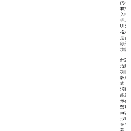
的欄
將文
入欄
等。
UI 
格式
是否
顧美
功能
針對
活動
功能
版應
式，
活動
能並
示在
螢幕
而以
形式
在小
幕上