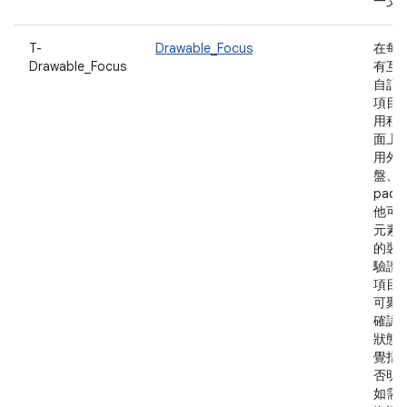
一文
T-
Drawable_Focus
在每
Drawable_Focus
有互
自訂
項目
用程
面上
用外
盤、D
pad
他可使
元素
的裝
驗證
項目
可聚
確認
狀態
覺指
否明
如需