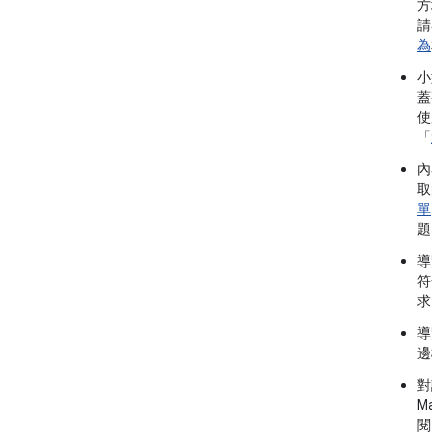
方塊
請參
為
相
小型
蓋整
使用
「
選
內容
取的
單
」
題。
導覽
符合
求。
導覽
邊欄
對話
Mat
閱「