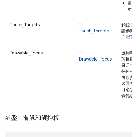
圖片
示，
Touch_Targets
T-
觸控目標
Touch_Targets
請參閱 Ma
面配置
Drawable_Focus
T-
應用程
Drawable_Focus
項目建
目是指 
任何視覺
可以與
裝置未
目必須
覺指標
鍵盤、滑鼠和觸控板