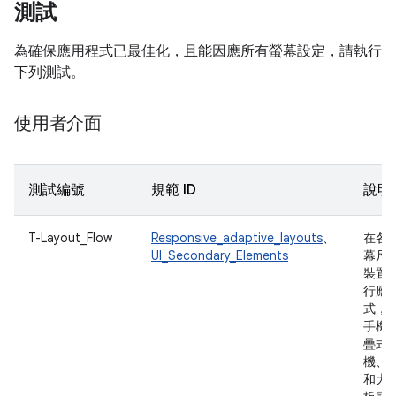
測試
為確保應用程式已最佳化，且能因應所有螢幕設定，請執行
下列測試。
使用者介面
測試編號
規範 ID
說明
T-Layout_Flow
Responsive_adaptive_layouts
、
在各
UI_Secondary_Elements
幕尺
裝置
行應
式，
手機
疊式
機、
和大