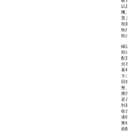
板電
以及
機。
置上
視窗
執行
程式
確認
程式
配置
合不
幕和
大小
回應
整。
應用
是否
利展
收合
邊欄
整格
面配