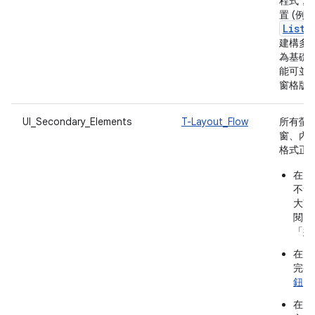
程式，
置 (例如
ListD
建構多窗
為基礎
能可並
窗格版
UI_Secondary_Elements
T-Layout_Flow
所有螢
窗、內
格式正
在大
不會
大寬
閱「
「
行
在大
完整
鈕
」
在大