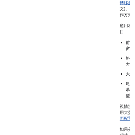
轉移至
文)。
作方式
應用程式
目：
前端
窗內
格狀
大小
大型
尾端
幕尺
型螢
視情況
用大螢
面配置
如果是 J