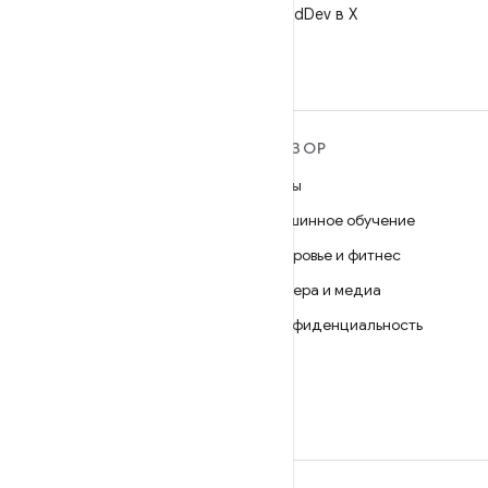
Читайте @AndroidDev в X
ПОДРОБНЕЕ ОБ ОС
ОБЗОР
ANDROID
Игры
Android
Машинное обучение
Android for Enterprise
Здоровье и фитнес
Безопасность
Камера и медиа
Исходный код
Конфиденциальность
Новости
5G
Блог
Подкасты