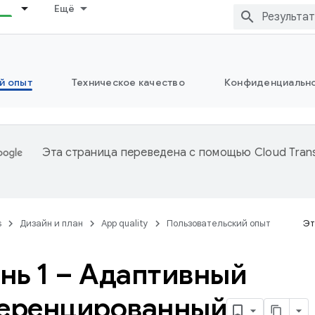
Ещё
й опыт
Техническое качество
Конфиденциально
Эта страница переведена с помощью
Cloud Trans
s
Дизайн и план
App quality
Пользовательский опыт
Эт
нь 1 – Адаптивный
еренцированный