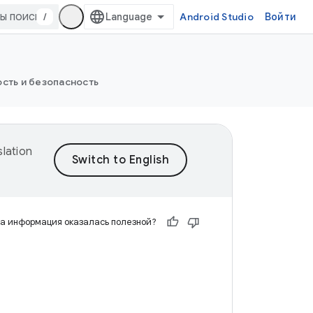
/
Android Studio
Войти
сть и безопасность
lation
а информация оказалась полезной?