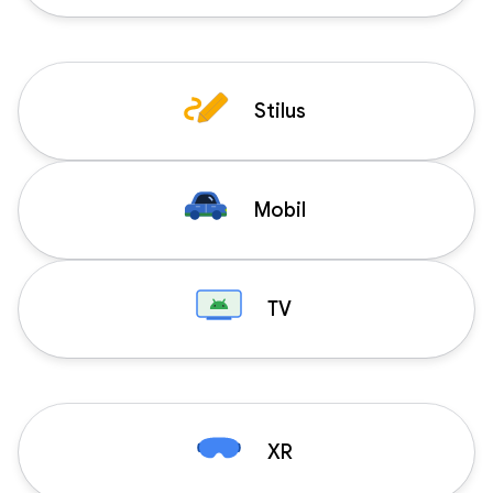
Stilus
Mobil
TV
XR