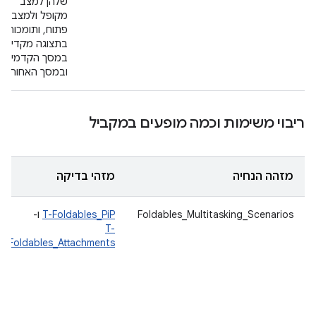
שלהן למצב
מקופל ולמצב
פתוח, ותומכות
בתצוגה מקדימה
במסך הקדמי
ובמסך האחורי.
ריבוי משימות וכמה מופעים במקביל
מזהה הנחיה
מזהי בדיקה
Foldables_Multitasking_Scenarios
T-Foldables_PiP
ו-
T-
Foldables_Attachments