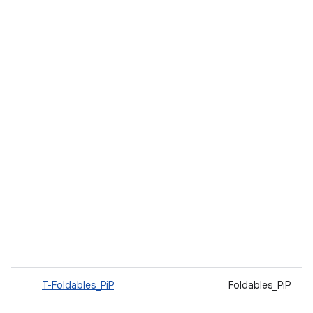
T-Foldables_PiP
Foldables_PiP