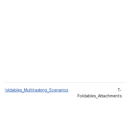
Foldables_Multitasking_Scenarios
T-
Foldables_Attachments