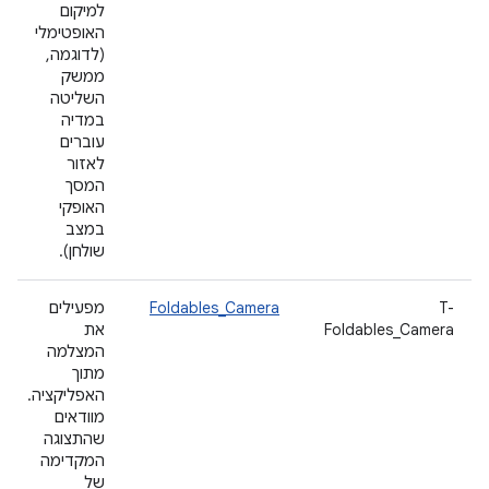
למיקום
האופטימלי
(לדוגמה,
ממשק
השליטה
במדיה
עוברים
לאזור
המסך
האופקי
במצב
שולחן).
T-
Foldables_Camera
מפעילים
Foldables_Camera
את
המצלמה
מתוך
האפליקציה.
מוודאים
שהתצוגה
המקדימה
של