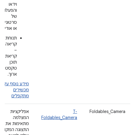
וידאו
והפעלה
של
סרטונים
או אודיו.
תנוחת
קריאה
–
קריאת
תוכן
טקסט
ארוך.
מידע נוסף על
מכשירים
מתקפלים
Foldables_Camera
T-
אפליקציות
Foldables_Camera
המצלמה
מתאימות את
התצוגה המקדימ