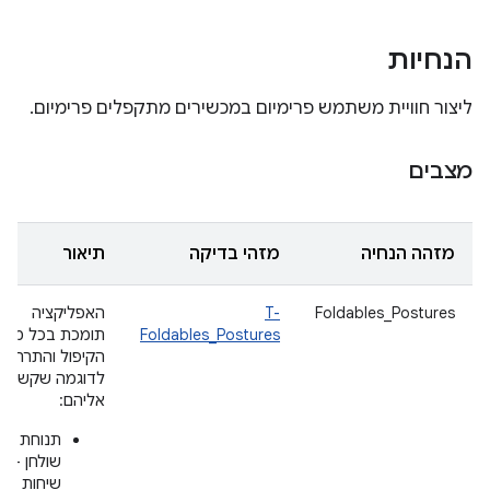
הנחיות
ליצור חוויית משתמש פרימיום במכשירים מתקפלים פרימיום.
מצבים
מזהה הנחיה
מזהי בדיקה
תיאור
Foldables_Postures
T-
האפליקציה
Foldables_Postures
תומכת בכל מצב
הקיפול והתרחישי
לדוגמה שקשורים
אליהם:
תנוחת
שולחן –
שיחות