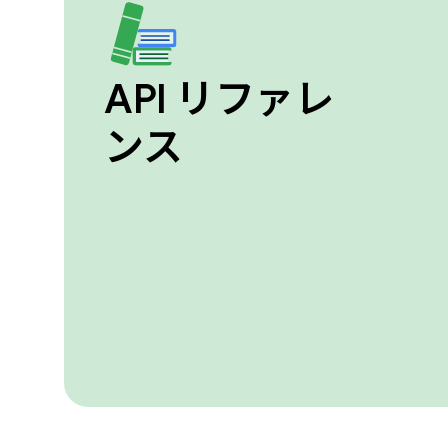
API リファレ
ンス