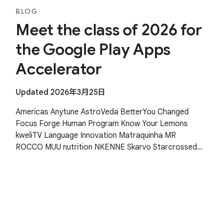
BLOG
Meet the class of 2026 for
the Google Play Apps
Accelerator
Updated 2026年3月25日
Americas Anytune AstroVeda BetterYou Changed
Focus Forge Human Program Know Your Lemons
kweliTV Language Innovation Matraquinha MR
ROCCO MUU nutrition NKENNE Skarvo Starcrossed
Wishfinity Asia Pacific Human Health Kitakuji Lazy
Surfers Mellers Tech