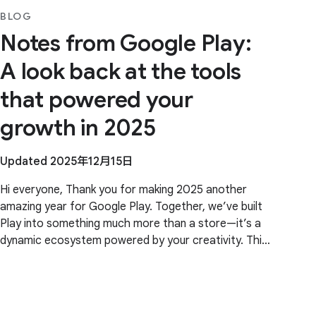
BLOG
Notes from Google Play:
A look back at the tools
that powered your
growth in 2025
Updated 2025年12月15日
Hi everyone, Thank you for making 2025 another
amazing year for Google Play. Together, we’ve built
Play into something much more than a store—it’s a
dynamic ecosystem powered by your creativity. This
year, our focus was ensuring Play continues to be