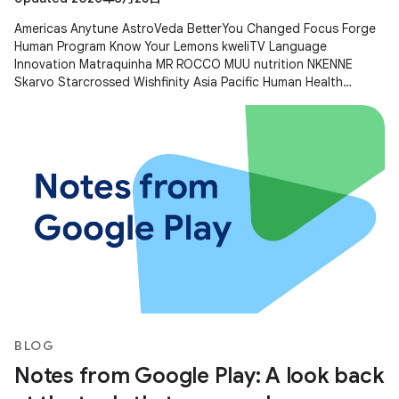
Americas Anytune AstroVeda BetterYou Changed Focus Forge
Human Program Know Your Lemons kweliTV Language
Innovation Matraquinha MR ROCCO MUU nutrition NKENNE
Skarvo Starcrossed Wishfinity Asia Pacific Human Health
Kitakuji Lazy Surfers Mellers Tech
BLOG
Notes from Google Play: A look back