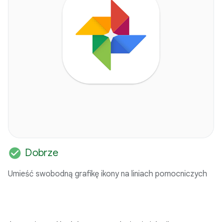
check_circle
Dobrze
Umieść swobodną grafikę ikony na liniach pomocniczych