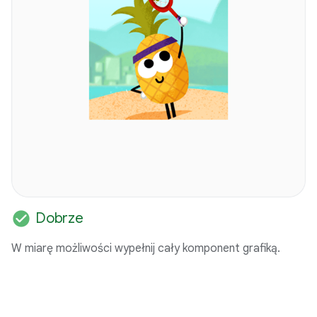
check_circle
Dobrze
W miarę możliwości wypełnij cały komponent grafiką.