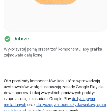
check_circle
Dobrze
Wykorzystaj pełną przestrzeń komponentu, aby grafika
zajmowała całą ikonę.
Oto przykłady komponentów ikon, które wprowadzają
użytkowników w błąd i naruszają zasady Google Play dla
deweloperów. Unikaj wszystkich poniższych praktyk
i zapoznaj się z zasadami Google Play
dotyczącymi
metadanych
oraz
dotyczącymi ocen użytkowników, opinii
i instalacji
, aby uzyskać więcej wskazówek.